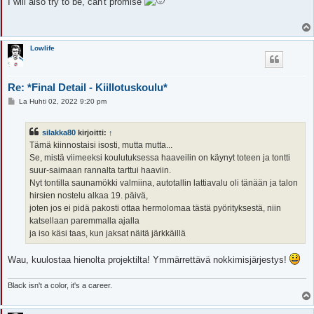
I will also try to be, can't promise
s
t
i
Lowlife
Re: *Final Detail - Kiillotuskoulu*
V
La Huhti 02, 2022 9:20 pm
i
e
s
silakka80
kirjoitti:
↑
t
i
Tämä kiinnostaisi isosti, mutta mutta...
Se, mistä viimeeksi koulutuksessa haaveilin on käynyt toteen ja tontti
suur-saimaan rannalta tarttui haaviin.
Nyt tontilla saunamökki valmiina, autotallin lattiavalu oli tänään ja talon
hirsien nostelu alkaa 19. päivä,
joten jos ei pidä pakosti ottaa hermolomaa tästä pyörityksestä, niin
katsellaan paremmalla ajalla
ja iso käsi taas, kun jaksat näitä järkkäillä
Wau, kuulostaa hienolta projektilta! Ymmärrettävä nokkimisjärjestys!
Black isn't a color, it's a career.