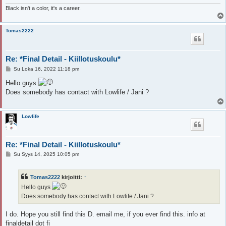
Black isn't a color, it's a career.
Tomas2222
Re: *Final Detail - Kiillotuskoulu*
V
Su Loka 16, 2022 11:18 pm
i
e
Hello guys
s
Does somebody has contact with Lowlife / Jani ?
t
i
Lowlife
Re: *Final Detail - Kiillotuskoulu*
V
Su Syys 14, 2025 10:05 pm
i
e
s
Tomas2222
kirjoitti:
↑
t
i
Hello guys
Does somebody has contact with Lowlife / Jani ?
I do. Hope you still find this D. email me, if you ever find this. info at
finaldetail dot fi