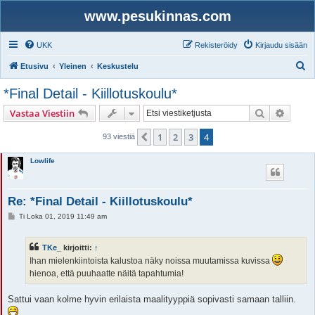
www.pesukinnas.com
UKK
Rekisteröidy
Kirjaudu sisään
E
Etusivu
Yleinen
Keskustelu
t
*Final Detail - Kiillotuskoulu*
s
Etsi
Tarken
Vastaa Viestiin
i
1
2
3
4
Edellinen
93 viestiä
Lowlife
Re: *Final Detail - Kiillotuskoulu*
V
Ti Loka 01, 2019 11:49 am
i
e
s
TKe_
kirjoitti:
↑
t
i
Ihan mielenkiintoista kalustoa näky noissa muutamissa kuvissa
hienoa, että puuhaatte näitä tapahtumia!
Sattui vaan kolme hyvin erilaista maalityyppiä sopivasti samaan talliin.