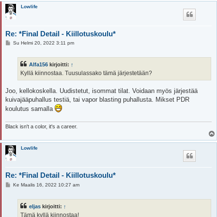
Lowlife
Re: *Final Detail - Kiillotuskoulu*
V
Su Helmi 20, 2022 3:11 pm
i
e
s
Alfa156
kirjoitti:
↑
t
i
Kyllä kiinnostaa. Tuusulassako tämä järjestetään?
Joo, kellokoskella. Uudistetut, isommat tilat. Voidaan myös järjestää
kuivajääpuhallus testiä, tai vapor blasting puhallusta. Mikset PDR
koulutus samalla
Black isn't a color, it's a career.
Lowlife
Re: *Final Detail - Kiillotuskoulu*
V
Ke Maalis 16, 2022 10:27 am
i
e
s
eljas
kirjoitti:
↑
t
i
Tämä kyllä kiinnostaa!