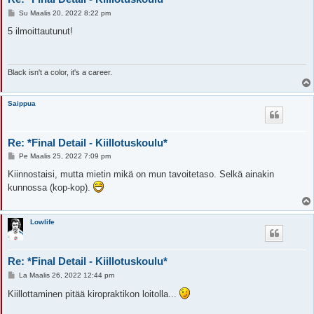
V
Su Maalis 20, 2022 8:22 pm
i
e
5 ilmoittautunut!
s
t
i
Black isn't a color, it's a career.
Saippua
Re: *Final Detail - Kiillotuskoulu*
V
Pe Maalis 25, 2022 7:09 pm
i
e
Kiinnostaisi, mutta mietin mikä on mun tavoitetaso. Selkä ainakin
s
kunnossa (kop-kop).
t
i
Lowlife
Re: *Final Detail - Kiillotuskoulu*
V
La Maalis 26, 2022 12:44 pm
i
e
Kiillottaminen pitää kiropraktikon loitolla...
s
t