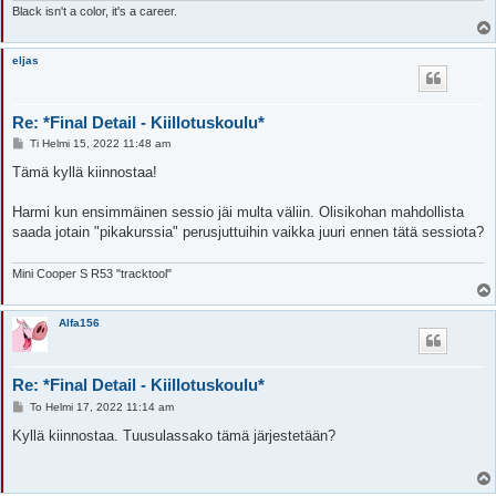
Black isn't a color, it's a career.
eljas
Re: *Final Detail - Kiillotuskoulu*
V
Ti Helmi 15, 2022 11:48 am
i
e
Tämä kyllä kiinnostaa!
s
t
i
Harmi kun ensimmäinen sessio jäi multa väliin. Olisikohan mahdollista
saada jotain "pikakurssia" perusjuttuihin vaikka juuri ennen tätä sessiota?
Mini Cooper S R53 "tracktool"
Alfa156
Re: *Final Detail - Kiillotuskoulu*
V
To Helmi 17, 2022 11:14 am
i
e
Kyllä kiinnostaa. Tuusulassako tämä järjestetään?
s
t
i