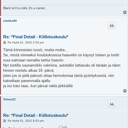
i
Black isn't a color, it's a career.
silakka80
Re: *Final Detail - Kiillotuskoulu*
V
Pe Huhti 01, 2022 2:54 pm
i
e
Tämä kiinnostaisi isosti, mutta mutta...
s
Se, mistä viimeeksi koulutuksessa haaveilin on käynyt toteen ja tontti
t
i
suur-saimaan rannalta tarttui haaviin.
Nyt tontilla saunamökki valmiina, autotallin lattiavalu oli tänään ja talon
hirsien nostelu alkaa 19. päivä,
joten jos ei pidä pakosti ottaa hermolomaa tästä pyörityksestä, niin
katsellaan paremmalla ajalla
ja iso käsi taas, kun jaksat näitä järkkäillä
Tomas22
Re: *Final Detail - Kiillotuskoulu*
V
Pe Huhti 01, 2022 8:53 pm
i
e