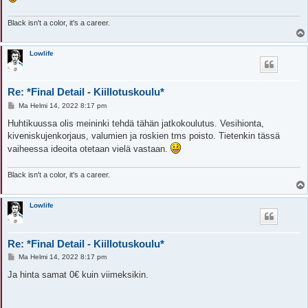
Black isn't a color, it's a career.
Lowlife
Re: *Final Detail - Kiillotuskoulu*
V
Ma Helmi 14, 2022 8:17 pm
i
e
Huhtikuussa olis meininki tehdä tähän jatkokoulutus. Vesihionta,
s
kiveniskujenkorjaus, valumien ja roskien tms poisto. Tietenkin tässä
t
i
vaiheessa ideoita otetaan vielä vastaan.
Black isn't a color, it's a career.
Lowlife
Re: *Final Detail - Kiillotuskoulu*
V
Ma Helmi 14, 2022 8:17 pm
i
e
Ja hinta samat 0€ kuin viimeksikin.
s
t
i