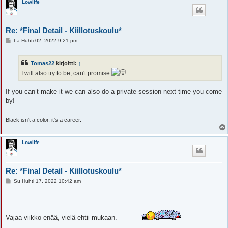
Lowlife
Re: *Final Detail - Kiillotuskoulu*
V
La Huhti 02, 2022 9:21 pm
i
e
s
Tomas22
kirjoitti:
↑
t
i
I will also try to be, can't promise
If you can’t make it we can also do a private session next time you come
by!
Black isn't a color, it's a career.
Lowlife
Re: *Final Detail - Kiillotuskoulu*
V
Su Huhti 17, 2022 10:42 am
i
e
s
t
i
Vajaa viikko enää, vielä ehtii mukaan.