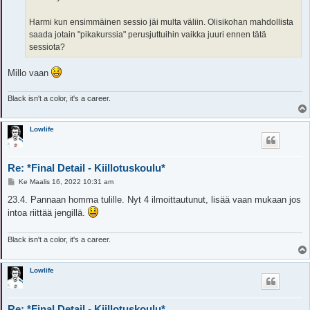
Harmi kun ensimmäinen sessio jäi multa väliin. Olisikohan mahdollista
saada jotain "pikakurssia" perusjuttuihin vaikka juuri ennen tätä
sessiota?
Millo vaan
Black isn't a color, it's a career.
Lowlife
Re: *Final Detail - Kiillotuskoulu*
V
Ke Maalis 16, 2022 10:31 am
i
e
23.4. Pannaan homma tulille. Nyt 4 ilmoittautunut, lisää vaan mukaan jos
s
intoa riittää jengillä.
t
i
Black isn't a color, it's a career.
Lowlife
Re: *Final Detail - Kiillotuskoulu*