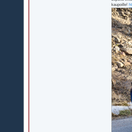
kaupoille!
h