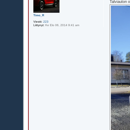
e
Talviauton o
s
t
i
Timo_R
Viestit:
223
Liittynyt:
Ke Elo 06, 2014 9:41 am