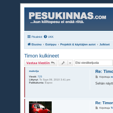
Pikalinkit
UKK
Etusivu
Esirippu
Projektit & käyttäjien autot
Julkiset
Timon kulkineet
Vastaa Viestiin
Re: Timo
makelja
Viestit:
725
V
Kirjoittaja
m
Liittynyt:
To Syys 09, 2010 3:41 pm
i
Paikkakunta:
Espoo
e
Sehän näytt
s
t
i
Re: Timon
V
Kirjoittaja
T
i