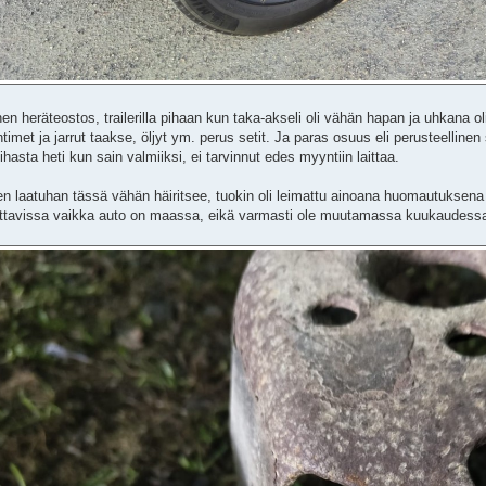
inen heräteostos, trailerilla pihaan kun taka-akseli oli vähän hapan ja uhkana ol
imet ja jarrut taakse, öljyt ym. perus setit. Ja paras osuus eli perusteellinen si
pihasta heti kun sain valmiiksi, ei tarvinnut edes myyntiin laittaa.
n laatuhan tässä vähän häiritsee, tuokin oli leimattu ainoana huomautuksena
ittavissa vaikka auto on maassa, eikä varmasti ole muutamassa kuukaudess