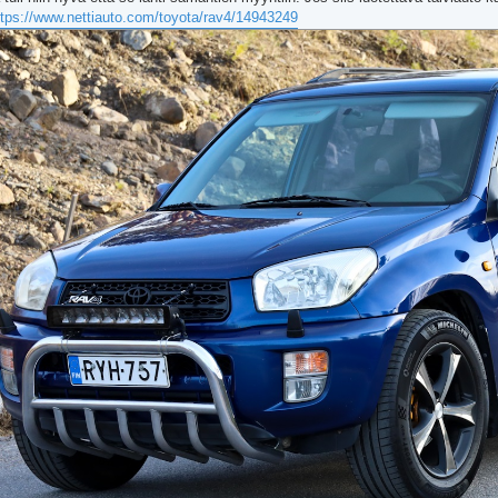
ttps://www.nettiauto.com/toyota/rav4/14943249