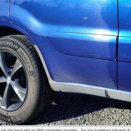
ä tuli niin hyvä että se lähti samantien myyntiin. Jos siis luotettava talviauto