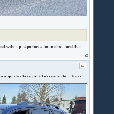
voisi hyvinkin pitää paikkansa, kelien ollessa kohdallaan
Y
l
ö
s
siostaja ja lopulta kaupat oli hetkessä taputeltu, Toyota