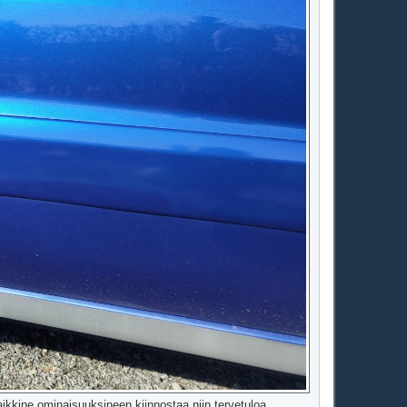
 kaikkine ominaisuuksineen kiinnostaa niin tervetuloa