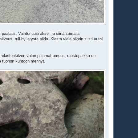
i paalaus. Vaihtui uusi akseli ja siinä samalla
ivous, tuli hyljätystä pikku-Kiasta vielä oikein siisti auto!
 rekisterikilven valon palamattomuus, ruostepaikka on
a tuohon kuntoon mennyt.