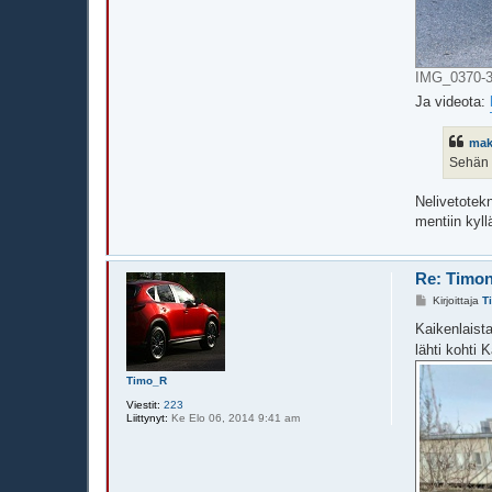
IMG_0370-3.
Ja videota:
mak
Sehän n
Nelivetotekn
mentiin kyll
Re: Timon
V
Kirjoittaja
T
i
e
Kaikenlaista
s
lähti kohti 
t
i
Timo_R
Viestit:
223
Liittynyt:
Ke Elo 06, 2014 9:41 am