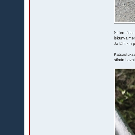
Sitten tälla
iskunvaiment
Ja lähtikin 
Katsastukse
silmin hava