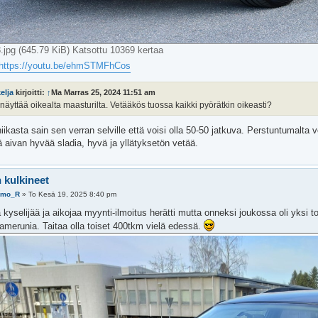
jpg (645.79 KiB) Katsottu 10369 kertaa
https://youtu.be/ehmSTMFhCos
elja
kirjoitti:
↑
Ma Marras 25, 2024 11:51 am
äyttää oikealta maasturilta. Vetääkös tuossa kaikki pyörätkin oikeasti?
iikasta sain sen verran selville että voisi olla 50-50 jatkuva. Perstuntumalta 
ä aivan hyvää sladia, hyvä ja yllätyksetön vetää.
 kulkineet
imo_R
»
To Kesä 19, 2025 8:40 pm
 kyselijää ja aikojaa myynti-ilmoitus herätti mutta onneksi joukossa oli yksi to
Kamerunia. Taitaa olla toiset 400tkm vielä edessä.