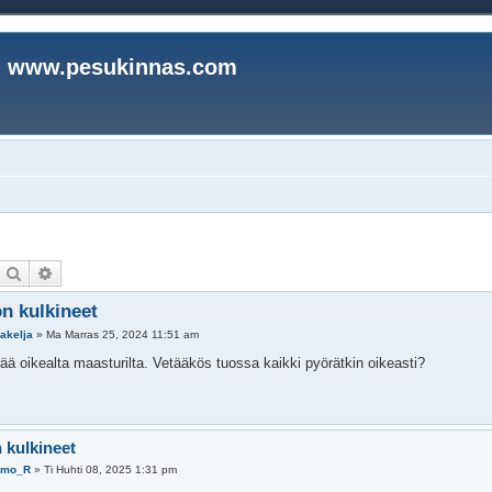
www.pesukinnas.com
Etsi
Tarkennettu haku
n kulkineet
akelja
»
Ma Marras 25, 2024 11:51 am
ää oikealta maasturilta. Vetääkös tuossa kaikki pyörätkin oikeasti?
 kulkineet
imo_R
»
Ti Huhti 08, 2025 1:31 pm