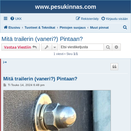
www.pesukinnas.com
UKK
Rekisteröidy
Kirjaudu sisään
E
Etusivu
Tuotteet & Tekniikat
Pintojen suojaus
Muut pinnat
t
Mitä trailerin (vaneri?) Pintaan?
s
Etsi
Tarken
Vastaa Viestiin
i
1 viesti • Sivu
1
/
1
j-a
Mitä trailerin (vaneri?) Pintaan?
V
Ti Touko 14, 2024 6:48 pm
i
e
s
t
i