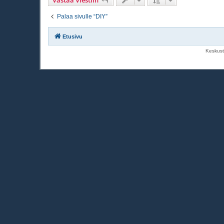
Vastaa Viestiin
Palaa sivulle “DIY”
Etusivu
Keskust