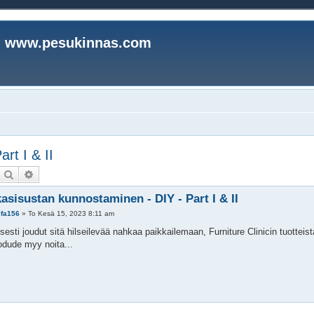
www.pesukinnas.com
rt I & II
Etsi
Tarkennettu haku
asisustan kunnostaminen - DIY - Part I & II
lfa156
»
To Kesä 15, 2023 8:11 am
sesti joudut sitä hilseilevää nahkaa paikkailemaan, Furniture Clinicin tuotteista
odude myy noita...