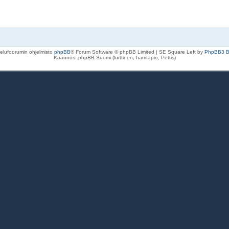
elufoorumin ohjelmisto
phpBB
® Forum Software © phpBB Limited | SE Square Left by
PhpBB3 
Käännös: phpBB Suomi (lurttinen, harritapio, Pettis)