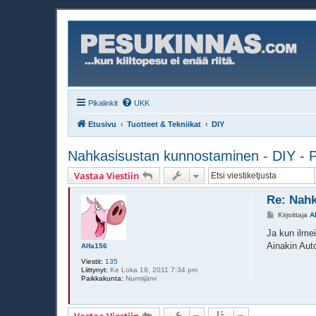
Pikalinkit
UKK
Etusivu
Tuotteet & Tekniikat
DIY
Nahkasisustan kunnostaminen - DIY - Pa
Vastaa Viestiin
Re: Nahk
V
Kirjoittaja
A
i
e
Ja kun ilmei
s
Ainakin Aut
Alfa156
t
i
Viestit:
135
Liittynyt:
Ke Loka 19, 2011 7:34 pm
Paikkakunta:
Nurmijärvi