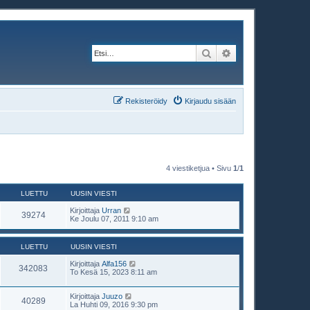
Etsi
Tarkennettu haku
Rekisteröidy
Kirjaudu sisään
4 viestiketjua • Sivu
1
/
1
LUETTU
UUSIN VIESTI
Kirjoittaja
Urran
39274
Ke Joulu 07, 2011 9:10 am
LUETTU
UUSIN VIESTI
Kirjoittaja
Alfa156
342083
To Kesä 15, 2023 8:11 am
Kirjoittaja
Juuzo
40289
La Huhti 09, 2016 9:30 pm