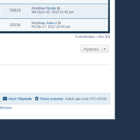
Kirjoittaja
Hynde
50919
Ma Syys 02, 2013 11:42 pm
Kirjoittaja
Juha U
33336
Pe Elo 17, 2012 10:43 pm
4 viestiketjua • Sivu
1
/
1
Hyppää
Viesti Ylläpidolle
Poista evästeet
Kaikki ajat ovat
UTC+03:00
BBCodes