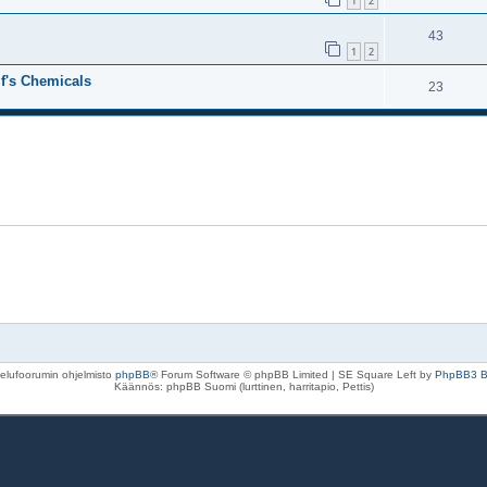
1
2
43
1
2
lf's Chemicals
23
elufoorumin ohjelmisto
phpBB
® Forum Software © phpBB Limited | SE Square Left by
PhpBB3 
Käännös: phpBB Suomi (lurttinen, harritapio, Pettis)