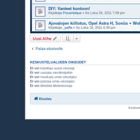
DIY: Vanteet kuntoon!
Kirjoittaja
Posambique
»
Ke Loka 26, 2011 7:09 pm
Ajovalojen kiillotus, Opel Astra H, Sonüs + Wo
Kirjoittaja
_paffa
»
Su Loka 16, 2011 6:39 pm
Uusi Aihe
Palaa etusivulle
KESKUSTELUALUEEN OIKEUDET
Et voi
kirjoittaa uusia viestejä
Et voi
vastata viestiketjuihin
Et voi
muokata omia viestejäsi
Et voi
poistaa omia viestejäsi
Et voi
lähettää liitetiedostoja
Etusivu
Keskust