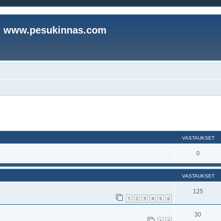
www.pesukinnas.com
nettu haku
VASTAUKSET
0
VASTAUKSET
I
125
1
2
3
4
5
6
30