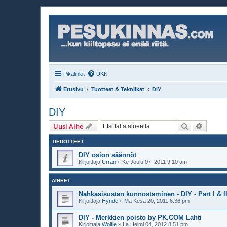
Pikalinkit
UKK
Etusivu
Tuotteet & Tekniikat
DIY
DIY
Etsi
Tarken
Uusi Aihe
TIEDOTTEET
DIY osion säännöt
Kirjoittaja
Urran
»
Ke Joulu 07, 2011 9:10 am
AIHEET
Nahkasisustan kunnostaminen - DIY - Part I & I
Kirjoittaja
Hynde
»
Ma Kesä 20, 2011 6:36 pm
DIY - Merkkien poisto by PK.COM Lahti
Kirjoittaja
Wolfie
»
La Helmi 04, 2012 8:51 pm