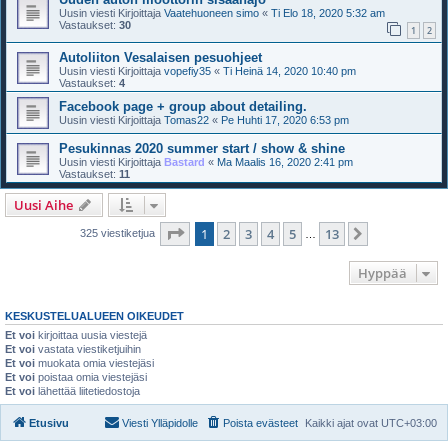
Uusin viesti Kirjoittaja
Vaatehuoneen simo
«
Ti Elo 18, 2020 5:32 am
Vastaukset:
30
1
2
Autoliiton Vesalaisen pesuohjeet
Uusin viesti Kirjoittaja
vopefiy35
«
Ti Heinä 14, 2020 10:40 pm
Vastaukset:
4
Facebook page + group about detailing.
Uusin viesti Kirjoittaja
Tomas22
«
Pe Huhti 17, 2020 6:53 pm
Pesukinnas 2020 summer start / show & shine
Uusin viesti Kirjoittaja
Bastard
«
Ma Maalis 16, 2020 2:41 pm
Vastaukset:
11
Uusi Aihe
Sivu
1
/
13
1
2
3
4
5
13
Seuraava
325 viestiketjua
…
Hyppää
KESKUSTELUALUEEN OIKEUDET
Et voi
kirjoittaa uusia viestejä
Et voi
vastata viestiketjuihin
Et voi
muokata omia viestejäsi
Et voi
poistaa omia viestejäsi
Et voi
lähettää liitetiedostoja
Etusivu
Viesti Ylläpidolle
Poista evästeet
Kaikki ajat ovat
UTC+03:00