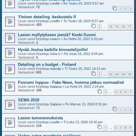
Uusin viesti Kirjoittaja
Lowlife
«
Ke Touko 24, 2023 9:57 am
Vastaukset:
72
1
2
3
Yleinen detailing -keskustelu II
Uusin viesti Kirjoittaja
Lowlife
«
To Touko 18, 2023 8:27 am
Vastaukset:
420
1
14
15
16
17
…
Lasien myllytykseen jeesiä? Keski-Suomi
Uusin viesti Kirjoittaja
maaco
«
Su Helmi 20, 2022 6:20 pm
Vastaukset:
2
Hyvää Joulua kaikille kinnastelijoille!
Uusin viesti Kirjoittaja
Juha U
«
Pe Joulu 24, 2021 9:05 pm
Vastaukset:
5
Detailing on a budget - Finland
Uusin viesti Kirjoittaja
makelja
«
Ti Touko 25, 2021 10:13 am
Vastaukset:
601
1
22
23
24
25
…
Foorumi loppuu - Fake News, homma jatkuu normaalisti
Uusin viesti Kirjoittaja
Saippua
«
La Huhti 24, 2021 2:24 pm
Vastaukset:
165
1
4
5
6
7
…
SEMA 2018
Uusin viesti Kirjoittaja
Saippua
«
Pe Marras 13, 2020 8:32 pm
Vastaukset:
71
1
2
3
Lasien tummennuksista
Uusin viesti Kirjoittaja
Lowlife
«
Ti Loka 13, 2020 10:42 pm
Vastaukset:
216
1
6
7
8
9
…
Uuden auton moottorin sisäänajo