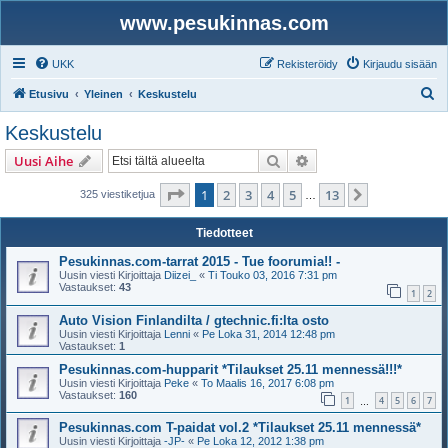
www.pesukinnas.com
UKK
Rekisteröidy
Kirjaudu sisään
E
Etusivu
Yleinen
Keskustelu
t
Keskustelu
s
Etsi
Tarkennettu haku
Uusi Aihe
i
Sivu
1
/
13
1
2
3
4
5
13
Seuraava
325 viestiketjua
…
Tiedotteet
Pesukinnas.com-tarrat 2015 - Tue foorumia!! -
Uusin viesti Kirjoittaja
Diizei_
«
Ti Touko 03, 2016 7:31 pm
Vastaukset:
43
1
2
Auto Vision Finlandilta / gtechnic.fi:lta osto
Uusin viesti Kirjoittaja
Lenni
«
Pe Loka 31, 2014 12:48 pm
Vastaukset:
1
Pesukinnas.com-hupparit *Tilaukset 25.11 mennessä!!!*
Uusin viesti Kirjoittaja
Peke
«
To Maalis 16, 2017 6:08 pm
Vastaukset:
160
1
4
5
6
7
…
Pesukinnas.com T-paidat vol.2 *Tilaukset 25.11 mennessä*
Uusin viesti Kirjoittaja
-JP-
«
Pe Loka 12, 2012 1:38 pm