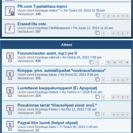
PK.com T-paitatilaus-topic!
Uusin viesti Kirjoittaja
minko^^
«
Pe Touko 04, 2012 11:09 pm
Vastaukset:
145
1
2
3
4
5
6
Erased:ilta osto
Uusin viesti Kirjoittaja
ClintMeatwood
«
Pe Joulu 12, 2014 11:16 am
Vastaukset:
157
1
4
5
6
7
…
Aiheet
Foorumilaisten autot, mp:t jne II
Uusin viesti Kirjoittaja
mikkod
«
Ke Heinä 26, 2023 7:58 pm
Vastaukset:
430
1
15
16
17
18
…
Kimppa- yms. autotallipaikat *vuokraus/lainaus*
Uusin viesti Kirjoittaja
luikas
«
Ke Kesä 02, 2021 3:06 pm
Vastaukset:
151
1
4
5
6
7
…
Luotettavat kauppakumppanit (Ei Apupojat)
Uusin viesti Kirjoittaja
Pekkis
«
Ke Tammi 17, 2018 8:51 am
Vastaukset:
214
1
6
7
8
9
…
Pesukinnas tarrat *tilausohjeet viesti nro1.*
Uusin viesti Kirjoittaja
Petteri
«
Ke Elo 12, 2015 7:02 am
Vastaukset:
173
1
4
5
6
7
…
Paypal-tilin luonti (helpot ohjeet)
Uusin viesti Kirjoittaja
foam
«
Ti Touko 26, 2015 1:09 am
Vastaukset:
15