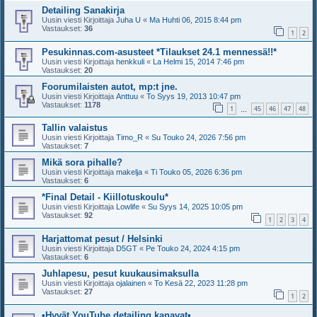
Detailing Sanakirja
Uusin viesti Kirjoittaja
Juha U
«
Ma Huhti 06, 2015 8:44 pm
Vastaukset:
36
1
2
Pesukinnas.com-asusteet *Tilaukset 24.1 mennessä!!*
Uusin viesti Kirjoittaja
henkkuli
«
La Helmi 15, 2014 7:46 pm
Vastaukset:
20
Foorumilaisten autot, mp:t jne.
Uusin viesti Kirjoittaja
Anttuu
«
To Syys 19, 2013 10:47 pm
Vastaukset:
1178
1
45
46
47
48
…
Tallin valaistus
Uusin viesti Kirjoittaja
Timo_R
«
Su Touko 24, 2026 7:56 pm
Vastaukset:
7
Mikä sora pihalle?
Uusin viesti Kirjoittaja
makelja
«
Ti Touko 05, 2026 6:36 pm
Vastaukset:
6
*Final Detail - Kiillotuskoulu*
Uusin viesti Kirjoittaja
Lowlife
«
Su Syys 14, 2025 10:05 pm
Vastaukset:
92
1
2
3
4
Harjattomat pesut / Helsinki
Uusin viesti Kirjoittaja
D5GT
«
Pe Touko 24, 2024 4:15 pm
Vastaukset:
6
Juhlapesu, pesut kuukausimaksulla
Uusin viesti Kirjoittaja
ojalainen
«
To Kesä 22, 2023 11:28 pm
Vastaukset:
27
1
2
•Hyvät YouTube detailing kanavat•