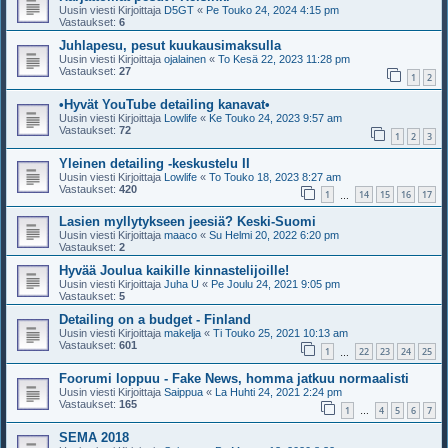
Uusin viesti Kirjoittaja
D5GT
«
Pe Touko 24, 2024 4:15 pm
Vastaukset:
6
Juhlapesu, pesut kuukausimaksulla
Uusin viesti Kirjoittaja
ojalainen
«
To Kesä 22, 2023 11:28 pm
Vastaukset:
27
1
2
•Hyvät YouTube detailing kanavat•
Uusin viesti Kirjoittaja
Lowlife
«
Ke Touko 24, 2023 9:57 am
Vastaukset:
72
1
2
3
Yleinen detailing -keskustelu II
Uusin viesti Kirjoittaja
Lowlife
«
To Touko 18, 2023 8:27 am
Vastaukset:
420
1
14
15
16
17
…
Lasien myllytykseen jeesiä? Keski-Suomi
Uusin viesti Kirjoittaja
maaco
«
Su Helmi 20, 2022 6:20 pm
Vastaukset:
2
Hyvää Joulua kaikille kinnastelijoille!
Uusin viesti Kirjoittaja
Juha U
«
Pe Joulu 24, 2021 9:05 pm
Vastaukset:
5
Detailing on a budget - Finland
Uusin viesti Kirjoittaja
makelja
«
Ti Touko 25, 2021 10:13 am
Vastaukset:
601
1
22
23
24
25
…
Foorumi loppuu - Fake News, homma jatkuu normaalisti
Uusin viesti Kirjoittaja
Saippua
«
La Huhti 24, 2021 2:24 pm
Vastaukset:
165
1
4
5
6
7
…
SEMA 2018