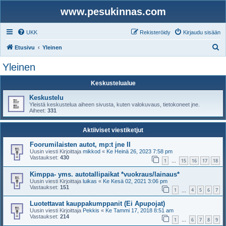
www.pesukinnas.com
UKK
Rekisteröidy
Kirjaudu sisään
E
Etusivu
Yleinen
t
Yleinen
s
Keskustelualue
i
Keskustelu
Yleistä keskustelua aiheen sivusta, kuten valokuvaus, tietokoneet jne.
Aiheet:
331
Aktiiviset viestiketjut
Foorumilaisten autot, mp:t jne II
Uusin viesti Kirjoittaja
mikkod
«
Ke Heinä 26, 2023 7:58 pm
Vastaukset:
430
1
15
16
17
18
…
Kimppa- yms. autotallipaikat *vuokraus/lainaus*
Uusin viesti Kirjoittaja
luikas
«
Ke Kesä 02, 2021 3:06 pm
Vastaukset:
151
1
4
5
6
7
…
Luotettavat kauppakumppanit (Ei Apupojat)
Uusin viesti Kirjoittaja
Pekkis
«
Ke Tammi 17, 2018 8:51 am
Vastaukset:
214
1
6
7
8
9
…