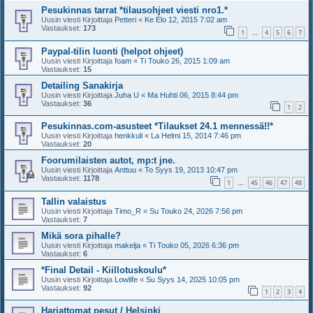
Pesukinnas tarrat *tilausohjeet viesti nro1.*
Uusin viesti Kirjoittaja
Petteri
«
Ke Elo 12, 2015 7:02 am
Vastaukset:
173
1
4
5
6
7
…
Paypal-tilin luonti (helpot ohjeet)
Uusin viesti Kirjoittaja
foam
«
Ti Touko 26, 2015 1:09 am
Vastaukset:
15
Detailing Sanakirja
Uusin viesti Kirjoittaja
Juha U
«
Ma Huhti 06, 2015 8:44 pm
Vastaukset:
36
1
2
Pesukinnas.com-asusteet *Tilaukset 24.1 mennessä!!*
Uusin viesti Kirjoittaja
henkkuli
«
La Helmi 15, 2014 7:46 pm
Vastaukset:
20
Foorumilaisten autot, mp:t jne.
Uusin viesti Kirjoittaja
Anttuu
«
To Syys 19, 2013 10:47 pm
Vastaukset:
1178
1
45
46
47
48
…
Tallin valaistus
Uusin viesti Kirjoittaja
Timo_R
«
Su Touko 24, 2026 7:56 pm
Vastaukset:
7
Mikä sora pihalle?
Uusin viesti Kirjoittaja
makelja
«
Ti Touko 05, 2026 6:36 pm
Vastaukset:
6
*Final Detail - Kiillotuskoulu*
Uusin viesti Kirjoittaja
Lowlife
«
Su Syys 14, 2025 10:05 pm
Vastaukset:
92
1
2
3
4
Harjattomat pesut / Helsinki