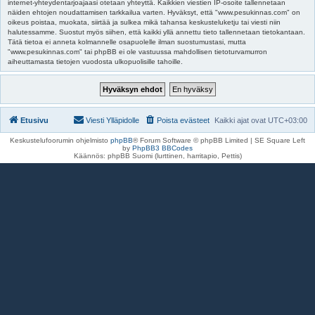
internet-yhteydentarjoajaasi otetaan yhteyttä. Kaikkien viestien IP-osoite tallennetaan
näiden ehtojen noudattamisen tarkkailua varten. Hyväksyt, että "www.pesukinnas.com" on
oikeus poistaa, muokata, siirtää ja sulkea mikä tahansa keskusteluketju tai viesti niin
halutessamme. Suostut myös siihen, että kaikki yllä annettu tieto tallennetaan tietokantaan.
Tätä tietoa ei anneta kolmannelle osapuolelle ilman suostumustasi, mutta
"www.pesukinnas.com" tai phpBB ei ole vastuussa mahdollisen tietoturvamurron
aiheuttamasta tietojen vuodosta ulkopuolisille tahoille.
Etusivu
Viesti Ylläpidolle
Poista evästeet
Kaikki ajat ovat
UTC+03:00
Keskustelufoorumin ohjelmisto
phpBB
® Forum Software © phpBB Limited | SE Square Left
by
PhpBB3 BBCodes
Käännös: phpBB Suomi (lurttinen, harritapio, Pettis)