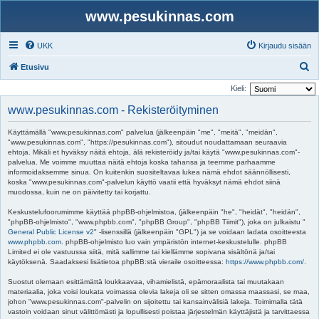
www.pesukinnas.com
UKK
Kirjaudu sisään
E
Etusivu
t
Kieli:
s
www.pesukinnas.com - Rekisteröityminen
i
Käyttämällä "www.pesukinnas.com" palvelua (jälkeenpäin "me", "meitä", "meidän",
"www.pesukinnas.com", "https://pesukinnas.com"), sitoudut noudattamaan seuraavia
ehtoja. Mikäli et hyväksy näitä ehtoja, älä rekisteröidy ja/tai käytä "www.pesukinnas.com"-
palvelua. Me voimme muuttaa näitä ehtoja koska tahansa ja teemme parhaamme
informoidaksemme sinua. On kuitenkin suositeltavaa lukea nämä ehdot säännöllisesti,
koska "www.pesukinnas.com"-palvelun käyttö vaatii että hyväksyt nämä ehdot siinä
muodossa, kuin ne on päivitetty tai korjattu.
Keskustelufoorumimme käyttää phpBB-ohjelmistoa, (jälkeenpäin "he", "heidät", "heidän",
"phpBB-ohjelmisto", "www.phpbb.com", "phpBB Group", "phpBB Tiimit"), joka on julkaistu "
General Public License v2
" -lisenssillä (jälkeenpäin "GPL") ja se voidaan ladata osoitteesta
www.phpbb.com
. phpBB-ohjelmisto luo vain ympäristön internet-keskustelulle. phpBB
Limited ei ole vastuussa siitä, mitä sallimme tai kiellämme sopivana sisältönä ja/tai
käytöksenä. Saadaksesi lisätietoa phpBB:stä vieraile osoitteessa:
https://www.phpbb.com/
.
Suostut olemaan esittämättä loukkaavaa, vihamielistä, epämoraalista tai muutakaan
materiaalia, joka voisi loukata voimassa olevia lakeja oli se sitten omassa maassasi, se maa,
johon "www.pesukinnas.com"-palvelin on sijoitettu tai kansainvälisiä lakeja. Toimimalla tätä
vastoin voidaan sinut välittömästi ja lopullisesti poistaa järjestelmän käyttäjistä ja tarvittaessa