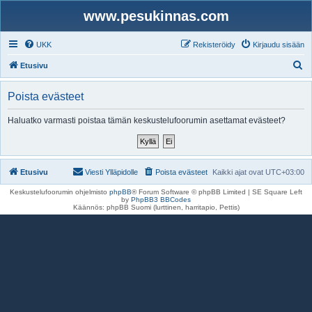
www.pesukinnas.com
UKK
Rekisteröidy
Kirjaudu sisään
E
Etusivu
t
Poista evästeet
s
i
Haluatko varmasti poistaa tämän keskustelufoorumin asettamat evästeet?
Etusivu
Viesti Ylläpidolle
Poista evästeet
Kaikki ajat ovat
UTC+03:00
Keskustelufoorumin ohjelmisto
phpBB
® Forum Software © phpBB Limited | SE Square Left
by
PhpBB3 BBCodes
Käännös: phpBB Suomi (lurttinen, harritapio, Pettis)