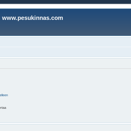
www.pesukinnas.com
elleen
ertaa