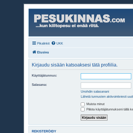
Pikalinkit
UKK
Etusivu
Kirjaudu sisään katsoaksesi tätä profiilia.
Käyttäjätunnus:
Salasana:
Unohdin salasanani
Lähetä tunnusten aktivointiviesti uud
Muista minut
Piilota käyttäjätunnukseni tällä k
REKISTERÖIDY