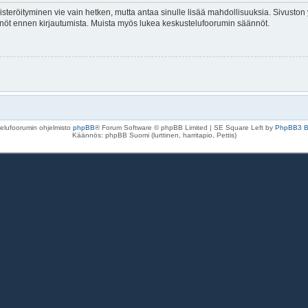
isteröityminen vie vain hetken, mutta antaa sinulle lisää mahdollisuuksia. Sivuston y
tännöt ennen kirjautumista. Muista myös lukea keskustelufoorumin säännöt.
elufoorumin ohjelmisto
phpBB
® Forum Software © phpBB Limited | SE Square Left by
PhpBB3 
Käännös: phpBB Suomi (lurttinen, harritapio, Pettis)