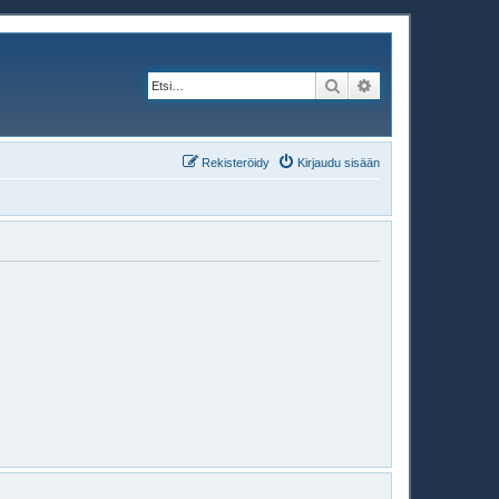
Etsi
Tarkennettu haku
Rekisteröidy
Kirjaudu sisään