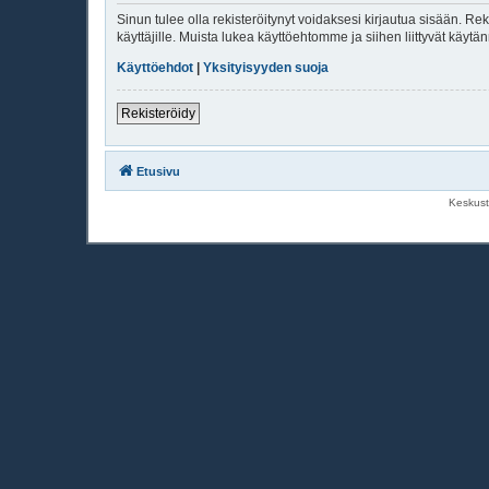
Sinun tulee olla rekisteröitynyt voidaksesi kirjautua sisään. Rek
käyttäjille. Muista lukea käyttöehtomme ja siihen liittyvät käy
Käyttöehdot
|
Yksityisyyden suoja
Rekisteröidy
Etusivu
Keskust