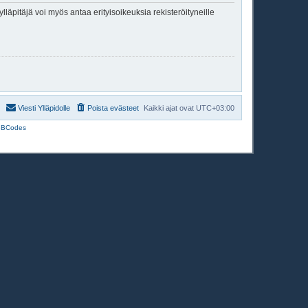
lläpitäjä voi myös antaa erityisoikeuksia rekisteröityneille
Viesti Ylläpidolle
Poista evästeet
Kaikki ajat ovat
UTC+03:00
BBCodes