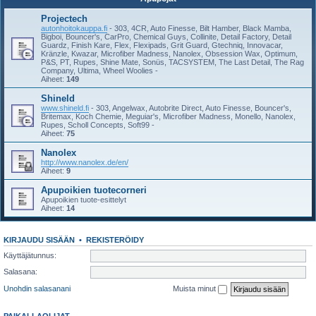
Projectech
autonhoitokauppa.fi
- 303, 4CR, Auto Finesse, Bilt Hamber, Black Mamba,
Bigboi, Bouncer's, CarPro, Chemical Guys, Collinite, Detail Factory, Detail
Guardz, Finish Kare, Flex, Flexipads, Grit Guard, Gtechniq, Innovacar,
Kränzle, Kwazar, Microfiber Madness, Nanolex, Obsession Wax, Optimum,
P&S, PT, Rupes, Shine Mate, Sonüs, TACSYSTEM, The Last Detail, The Rag
Company, Ultima, Wheel Woolies -
Aiheet:
149
Shineld
www.shineld.fi
- 303, Angelwax, Autobrite Direct, Auto Finesse, Bouncer's,
Britemax, Koch Chemie, Meguiar's, Microfiber Madness, Monello, Nanolex,
Rupes, Scholl Concepts, Soft99 -
Aiheet:
75
Nanolex
http://www.nanolex.de/en/
Aiheet:
9
Apupoikien tuotecorneri
Apupoikien tuote-esittelyt
Aiheet:
14
KIRJAUDU SISÄÄN
•
REKISTERÖIDY
Käyttäjätunnus:
Salasana:
Unohdin salasanani
Muista minut
PAIKALLAOLIJAT