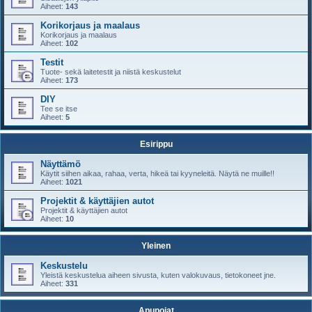
Aiheet:
143
Korikorjaus ja maalaus
Korikorjaus ja maalaus
Aiheet:
102
Testit
Tuote- sekä laitetestit ja niistä keskustelut
Aiheet:
173
DIY
Tee se itse
Aiheet:
5
Esirippu
Näyttämö
Käytit siihen aikaa, rahaa, verta, hikeä tai kyyneleitä. Näytä ne muille!!
Aiheet:
1021
Projektit & käyttäjien autot
Projektit & käyttäjien autot
Aiheet:
10
Yleinen
Keskustelu
Yleistä keskustelua aiheen sivusta, kuten valokuvaus, tietokoneet jne.
Aiheet:
331
Apupojat