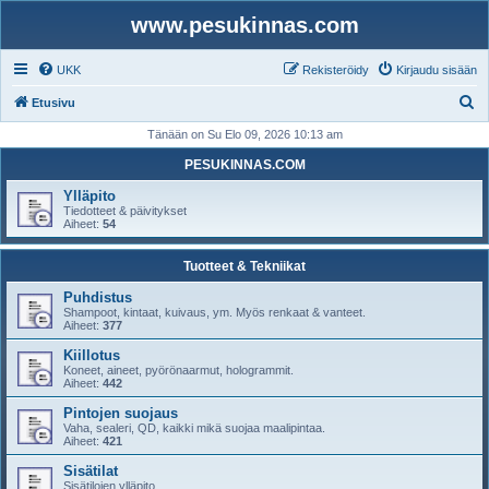
www.pesukinnas.com
UKK
Rekisteröidy
Kirjaudu sisään
E
Etusivu
t
Tänään on Su Elo 09, 2026 10:13 am
s
PESUKINNAS.COM
i
Ylläpito
Tiedotteet & päivitykset
Aiheet:
54
Tuotteet & Tekniikat
Puhdistus
Shampoot, kintaat, kuivaus, ym. Myös renkaat & vanteet.
Aiheet:
377
Kiillotus
Koneet, aineet, pyörönaarmut, hologrammit.
Aiheet:
442
Pintojen suojaus
Vaha, sealeri, QD, kaikki mikä suojaa maalipintaa.
Aiheet:
421
Sisätilat
Sisätilojen ylläpito