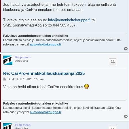
Jos haluat varastotuotteitamme heti toimitukseen, tilaa ne erillisenä
tilauksena ja CarPro-ennakon tuotteet omanaan.
Tuotevalintoihin saa apua:
info@autonhoitokauppa.fi
tai
SMS/Signal/WhatsApp/soitto 044 585 4557.
Palveleva autonhoitotuotteiden erikoisliike
Laatutuotteita pieniin ja suuriin autonhoitotarpeisiin, ohjeet ja vinkit kaupan päälle. Ota
rohkeasti yhteyttä!
autonhoitokauppa.fi
Projectech
Apupoika
Re: CarPro-ennakkotilauskampanja 2025
V
Su Joulu 07, 2025 7:56 am
i
e
Vielä on hetki aikaa tehdä CarPro-ennakkotilaus
s
t
i
Palveleva autonhoitotuotteiden erikoisliike
Laatutuotteita pieniin ja suuriin autonhoitotarpeisiin, ohjeet ja vinkit kaupan päälle. Ota
rohkeasti yhteyttä!
autonhoitokauppa.fi
Projectech
Apupoika