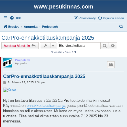
www.pesukinnas.com
UKK
Rekisteröidy
Kirjaudu sisään
E
Etusivu
Apupojat
Projectech
t
CarPro-ennakkotilauskampanja 2025
s
Etsi
Tarken
Vastaa Viestiin
i
3 viestiä • Sivu
1
/
1
Projectech
Apupoika
CarPro-ennakkotilauskampanja 2025
V
Su Marras 23, 2025 1:34 pm
i
e
s
t
i
Nyt on loistava tilaisuus säästää CarPro-tuotteiden hankinnoissa!
Käynnissä on
ennakkotilauskampanja
, jossa pientä odotusaikaa vastaan
hinnoissa on reilut alennukset. Mukana on myös useita kokonaan uusia
tuotteita. Tilaa heti tai viimeistään sunnuntaina 7.12.2025 klo 23
mennessä.