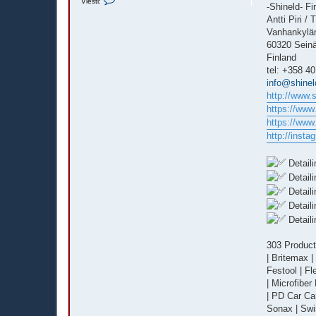
Viesti:
i
-Shineld- Fi
e
Antti Piri / 
s
t
Vanhankylän
i
60320 Seinä
B
a
Finland
s
tel: +358 4
t
a
info@shineld
r
http://www.s
d
https://www
https://www
http://insta
Detaili
Detaili
Detail
Detaili
Detaili
303 Products
| Britemax | 
Festool | Fl
| Microfibe
| PD Car Car
Sonax | Sw