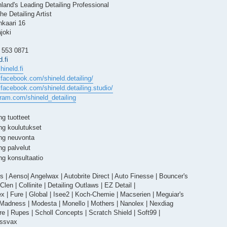
nland's Leading Detailing Professional
The Detailing Artist
kaari 16
joki
0 553 0871
.fi
hineld.fi
.facebook.com/shineld.detailing/
.facebook.com/shineld.detailing.studio/
gram.com/shineld_detailing
ng tuotteet
ng koulutukset
ing neuvonta
ng palvelut
ng konsultaatio
 | Aenso| Angelwax | Autobrite Direct | Auto Finesse | Bouncer's
Clen | Collinite | Detailing Outlaws | EZ Detail |
ex | Fure | Global | Isee2 | Koch-Chemie | Macserien | Meguiar's
r Madness | Modesta | Monello | Mothers | Nanolex | Nexdiag
e | Rupes | Scholl Concepts | Scratch Shield | Soft99 |
issvax