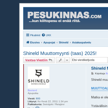
Pikalinkit
UKK
Etusivu
Apupojat
Shineld
Asiakaspalvelu
Shineld Muuttomyynti (taas) 2025!
Vastaa Viestiin
Shineld 
V
Kirjoittaja
B
i
e
Shineld muu
s
t
i
MUUTTOAL
Bastard
Apupoika
Matka ei ole
Viestit:
800
Liittynyt:
Ke Kesä 22, 2011 1:34 pm
Paikkakunta:
Seinäjoki / Reisjärvi
Ystävällisin
V