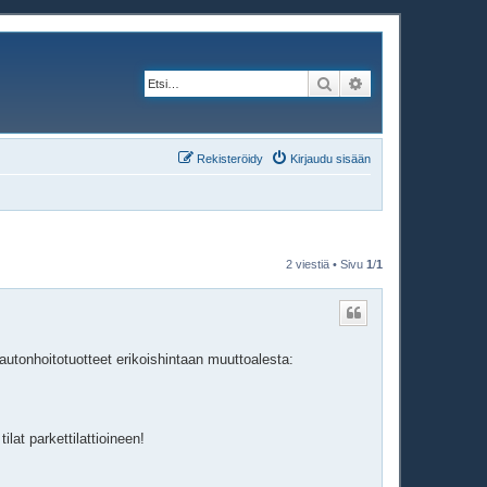
Etsi
Tarkennettu haku
Rekisteröidy
Kirjaudu sisään
2 viestiä • Sivu
1
/
1
autonhoitotuotteet erikoishintaan muuttoalesta:
lat parkettilattioineen!