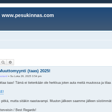
www.pesukinnas.com
Etsi
Tarkennettu haku
Muuttomyynti (taas) 2025!
astard
»
Su Loka 26, 2025 3:54 pm
ttaa taas! Tämä ei tietenkään ole herkkua joten auta meitä muutossa ja tilaa 
E!
 pitkä, mutta sitäkin raastavampi. Muuton jälkeen saamme jälleen siistimmät ti
 terveisin / Best Regards!