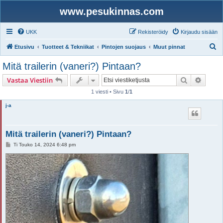
www.pesukinnas.com
UKK
Rekisteröidy
Kirjaudu sisään
E
Etusivu
Tuotteet & Tekniikat
Pintojen suojaus
Muut pinnat
t
Mitä trailerin (vaneri?) Pintaan?
s
Etsi
Tarken
Vastaa Viestiin
i
1 viesti • Sivu
1
/
1
j-a
Mitä trailerin (vaneri?) Pintaan?
V
Ti Touko 14, 2024 6:48 pm
i
e
s
t
i