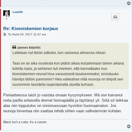
Lowlife
Re: Kiveniskemien korjaus
V
To Huhti 20, 2017 11:47 am
i
e
s
jannes kirjoitti:
t
i
Laitetaan nyt tähän jatkoksi, kun samassa aiheessa ollaan.
Taas on se aika vuodesta kun pitäisi alkaa korjailemaan talven aikana
tulleita rupia, ja sellainen tuli mieleen, että kannattaako nuo
kiveniskemien reunat hioa varavaisesti tasaisemmaksi, onnistuuko
häivitys tällöin paremmin? Aika vaikeahan niitä reunoja on tietysti sen
suuremmin tasoitella laajentamatta aluetta turhaan.
Periaatteessa taisit jo vastata omaan kysymykseen. Mä oon kaivanut
noita parilla erilaisella dremel hiomapäällä ja täyttänyt yli. Siitä sit leikkaa
alas niin lopputulos on onnistuessaan hyvinkin huomaamaton. Jos
reunoja loiventaa niin saattaa tehdä siihen vaan selkeämmän kohdan.
Black isn't a color, it's a career.