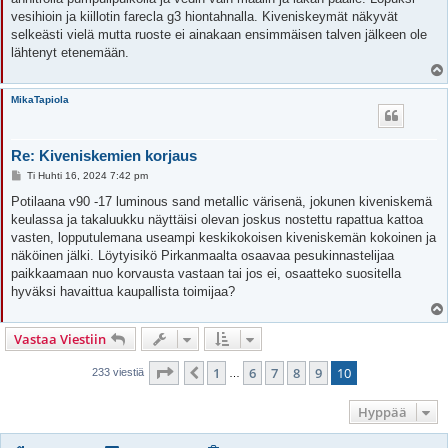
vesihioin ja kiillotin farecla g3 hiontahnalla. Kiveniskeymät näkyvät
selkeästi vielä mutta ruoste ei ainakaan ensimmäisen talven jälkeen ole
lähtenyt etenemään.
MikaTapiola
Re: Kiveniskemien korjaus
V
Ti Huhti 16, 2024 7:42 pm
i
e
Potilaana v90 -17 luminous sand metallic värisenä, jokunen kiveniskemä
s
keulassa ja takaluukku näyttäisi olevan joskus nostettu rapattua kattoa
t
i
vasten, lopputulemana useampi keskikokoisen kiveniskemän kokoinen ja
näköinen jälki. Löytyisikö Pirkanmaalta osaavaa pesukinnastelijaa
paikkaamaan nuo korvausta vastaan tai jos ei, osaatteko suositella
hyväksi havaittua kaupallista toimijaa?
Vastaa Viestiin
Sivu
10
/
10
1
6
7
8
9
10
Edellinen
233 viestiä
…
Hyppää