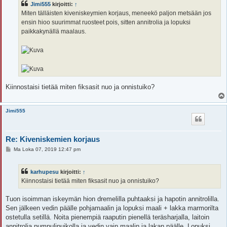
Jimi555
kirjoitti:
↑
t
i
Miten tälläisten kiveniskeymien korjaus, meneekö paljon metsään jos
ensin hioo suurimmat ruosteet pois, sitten annitrolia ja lopuksi
paikkakynällä maalaus.
Kiinnostaisi tietää miten fiksasit nuo ja onnistuiko?
Jimi555
Re: Kiveniskemien korjaus
V
Ma Loka 07, 2019 12:47 pm
i
e
s
karhupesu
kirjoitti:
↑
t
i
Kiinnostaisi tietää miten fiksasit nuo ja onnistuiko?
Tuon isoimman iskeymän hion dremelilla puhtaaksi ja hapotin annitrolilla.
Sen jälkeen vedin päälle pohjamaalin ja lopuksi maali + lakka marmorilta
ostetulla setillä. Noita pienempiä raaputin pienellä teräsharjalla, laitoin
annitrolia pumpulipuikolla ja vedin vain maalin ja lakan päälle. Lopuksi