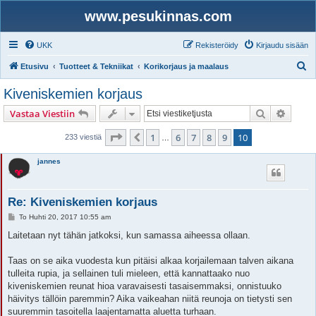
www.pesukinnas.com
UKK
Rekisteröidy
Kirjaudu sisään
E
Etusivu
Tuotteet & Tekniikat
Korikorjaus ja maalaus
t
Kiveniskemien korjaus
s
Etsi
Tarken
Vastaa Viestiin
i
Sivu
10
/
10
1
6
7
8
9
10
Edellinen
233 viestiä
…
jannes
Re: Kiveniskemien korjaus
V
To Huhti 20, 2017 10:55 am
i
e
Laitetaan nyt tähän jatkoksi, kun samassa aiheessa ollaan.
s
t
i
Taas on se aika vuodesta kun pitäisi alkaa korjailemaan talven aikana
tulleita rupia, ja sellainen tuli mieleen, että kannattaako nuo
kiveniskemien reunat hioa varavaisesti tasaisemmaksi, onnistuuko
häivitys tällöin paremmin? Aika vaikeahan niitä reunoja on tietysti sen
suuremmin tasoitella laajentamatta aluetta turhaan.