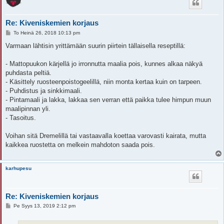
Re: Kiveniskemien korjaus
V
To Heinä 26, 2018 10:13 pm
i
e
Varmaan lähtisin yrittämään suurin piirtein tällaisella reseptillä:
s
t
i
- Mattopuukon kärjellä jo irronnutta maalia pois, kunnes alkaa näkyä
puhdasta peltiä.
- Käsittely ruosteenpoistogeelillä, niin monta kertaa kuin on tarpeen.
- Puhdistus ja sinkkimaali.
- Pintamaali ja lakka, lakkaa sen verran että paikka tulee himpun muun
maalipinnan yli.
- Tasoitus.
Voihan sitä Dremelillä tai vastaavalla koettaa varovasti kairata, mutta
kaikkea ruostetta on melkein mahdoton saada pois.
karhupesu
Re: Kiveniskemien korjaus
V
Pe Syys 13, 2019 2:12 pm
i
e
s