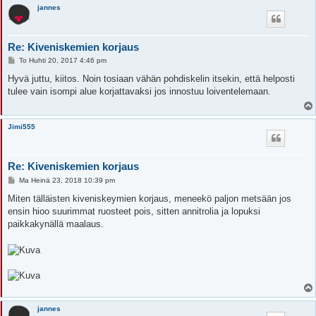
jannes
Re: Kiveniskemien korjaus
V
To Huhti 20, 2017 4:46 pm
i
e
Hyvä juttu, kiitos. Noin tosiaan vähän pohdiskelin itsekin, että helposti
s
tulee vain isompi alue korjattavaksi jos innostuu loiventelemaan.
t
i
Jimi555
Re: Kiveniskemien korjaus
V
Ma Heinä 23, 2018 10:39 pm
i
e
Miten tälläisten kiveniskeymien korjaus, meneekö paljon metsään jos
s
ensin hioo suurimmat ruosteet pois, sitten annitrolia ja lopuksi
t
i
paikkakynällä maalaus.
jannes