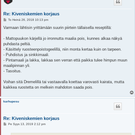
Re: Kiveniskemien korjaus
V
To Heinä 26, 2018 10:13 pm
i
e
Varmaan lähtisin yrittämään suurin piirtein tällaisella reseptillä:
s
t
i
- Mattopuukon kärjellä jo irronnutta maalia pois, kunnes alkaa näkyä
puhdasta peltiä.
- Käsittely ruosteenpoistogeelillä, niin monta kertaa kuin on tarpeen.
- Puhdistus ja sinkkimaali.
- Pintamaali ja lakka, lakkaa sen verran että paikka tulee himpun muun
maalipinnan yli.
- Tasoitus.
Voihan sitä Dremelillä tai vastaavalla koettaa varovasti kairata, mutta
kaikkea ruostetta on melkein mahdoton saada pois.
karhupesu
Re: Kiveniskemien korjaus
V
Pe Syys 13, 2019 2:12 pm
i
e
s