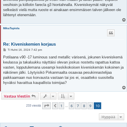
vesihioin ja kiillotin farecla g3 hiontahnalla. Kiveniskeymät näkyvät
selkeästi vielä mutta ruoste ei ainakaan ensimmäisen talven jälkeen ole
lähtenyt etenemään.
MikaTapiola
Re: Kiveniskemien korjaus
V
Ti Huhti 16, 2024 7:42 pm
i
e
Potilaana v90 -17 luminous sand metallic värisenä, jokunen kiveniskemä
s
keulassa ja takaluukku näyttäisi olevan joskus nostettu rapattua kattoa
t
i
vasten, lopputulemana useampi keskikokoisen kiveniskemän kokoinen ja
näköinen jälki. Löytyisikö Pirkanmaalta osaavaa pesukinnastelijaa
paikkaamaan nuo korvausta vastaan tai jos ei, osaatteko suositella
hyväksi havaittua kaupallista toimijaa?
Vastaa Viestiin
Sivu
10
/
10
1
6
7
8
9
10
Edellinen
233 viestiä
…
Hyppää