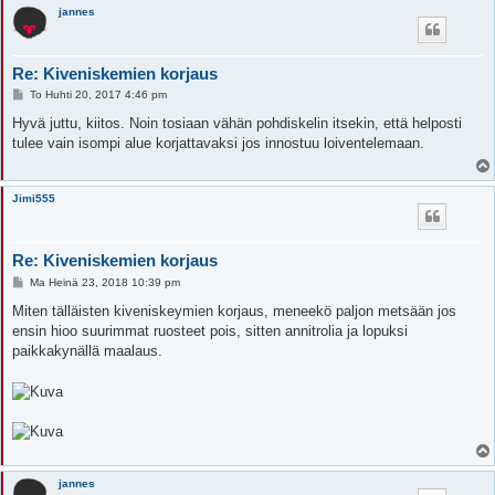
jannes
Re: Kiveniskemien korjaus
V
To Huhti 20, 2017 4:46 pm
i
e
Hyvä juttu, kiitos. Noin tosiaan vähän pohdiskelin itsekin, että helposti
s
tulee vain isompi alue korjattavaksi jos innostuu loiventelemaan.
t
i
Jimi555
Re: Kiveniskemien korjaus
V
Ma Heinä 23, 2018 10:39 pm
i
e
Miten tälläisten kiveniskeymien korjaus, meneekö paljon metsään jos
s
ensin hioo suurimmat ruosteet pois, sitten annitrolia ja lopuksi
t
i
paikkakynällä maalaus.
jannes