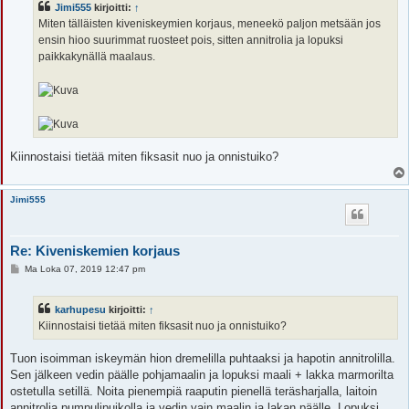
Jimi555
kirjoitti:
↑
t
i
Miten tälläisten kiveniskeymien korjaus, meneekö paljon metsään jos
ensin hioo suurimmat ruosteet pois, sitten annitrolia ja lopuksi
paikkakynällä maalaus.
Kiinnostaisi tietää miten fiksasit nuo ja onnistuiko?
Jimi555
Re: Kiveniskemien korjaus
V
Ma Loka 07, 2019 12:47 pm
i
e
s
karhupesu
kirjoitti:
↑
t
i
Kiinnostaisi tietää miten fiksasit nuo ja onnistuiko?
Tuon isoimman iskeymän hion dremelilla puhtaaksi ja hapotin annitrolilla.
Sen jälkeen vedin päälle pohjamaalin ja lopuksi maali + lakka marmorilta
ostetulla setillä. Noita pienempiä raaputin pienellä teräsharjalla, laitoin
annitrolia pumpulipuikolla ja vedin vain maalin ja lakan päälle. Lopuksi