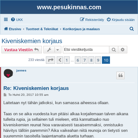
www.pesukinnas.com
UKK
Rekisteröidy
Kirjaudu sisään
E
Etusivu
Tuotteet & Tekniikat
Korikorjaus ja maalaus
t
Kiveniskemien korjaus
s
Etsi
Tarken
Vastaa Viestiin
i
Sivu
10
/
10
1
6
7
8
9
10
Edellinen
233 viestiä
…
jannes
Re: Kiveniskemien korjaus
V
To Huhti 20, 2017 10:55 am
i
e
Laitetaan nyt tähän jatkoksi, kun samassa aiheessa ollaan.
s
t
i
Taas on se aika vuodesta kun pitäisi alkaa korjailemaan talven aikana
tulleita rupia, ja sellainen tuli mieleen, että kannattaako nuo
kiveniskemien reunat hioa varavaisesti tasaisemmaksi, onnistuuko
häivitys tällöin paremmin? Aika vaikeahan niitä reunoja on tietysti sen
suuremmin tasoitella laajentamatta aluetta turhaan.