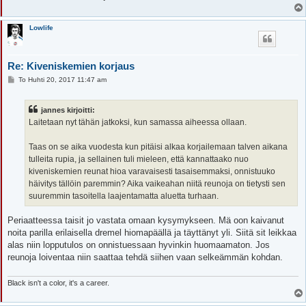
Lowlife
Re: Kiveniskemien korjaus
V
To Huhti 20, 2017 11:47 am
i
e
s
jannes kirjoitti:
t
i
Laitetaan nyt tähän jatkoksi, kun samassa aiheessa ollaan.
Taas on se aika vuodesta kun pitäisi alkaa korjailemaan talven aikana
tulleita rupia, ja sellainen tuli mieleen, että kannattaako nuo
kiveniskemien reunat hioa varavaisesti tasaisemmaksi, onnistuuko
häivitys tällöin paremmin? Aika vaikeahan niitä reunoja on tietysti sen
suuremmin tasoitella laajentamatta aluetta turhaan.
Periaatteessa taisit jo vastata omaan kysymykseen. Mä oon kaivanut
noita parilla erilaisella dremel hiomapäällä ja täyttänyt yli. Siitä sit leikkaa
alas niin lopputulos on onnistuessaan hyvinkin huomaamaton. Jos
reunoja loiventaa niin saattaa tehdä siihen vaan selkeämmän kohdan.
Black isn't a color, it's a career.