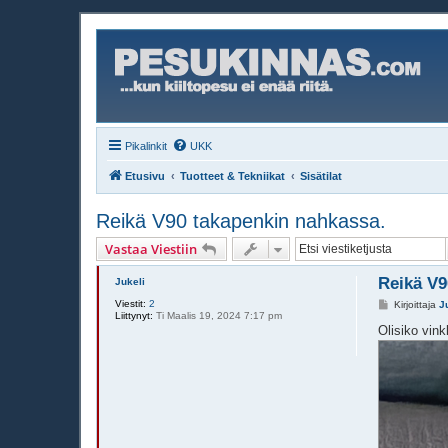
Pikalinkit
UKK
Etusivu
Tuotteet & Tekniikat
Sisätilat
Reikä V90 takapenkin nahkassa.
Vastaa Viestiin
Reikä V9
Jukeli
Viestit:
2
V
Kirjoittaja
J
Liittynyt:
Ti Maalis 19, 2024 7:17 pm
i
e
Olisiko vink
s
t
i