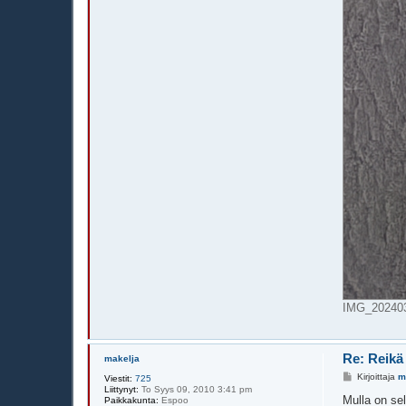
IMG_2024032
Re: Reikä
makelja
V
Kirjoittaja
m
Viestit:
725
i
Liittynyt:
To Syys 09, 2010 3:41 pm
e
Mulla on sel
Paikkakunta:
Espoo