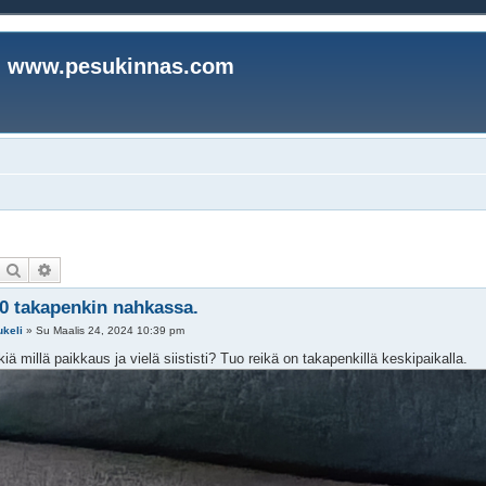
www.pesukinnas.com
Etsi
Tarkennettu haku
0 takapenkin nahkassa.
ukeli
»
Su Maalis 24, 2024 10:39 pm
kiä millä paikkaus ja vielä siististi? Tuo reikä on takapenkillä keskipaikalla.