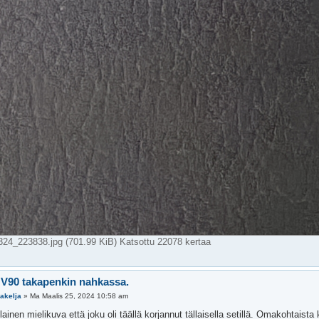
4_223838.jpg (701.99 KiB) Katsottu 22078 kertaa
 V90 takapenkin nahkassa.
akelja
»
Ma Maalis 25, 2024 10:58 am
lainen mielikuva että joku oli täällä korjannut tällaisella setillä. Omakohtaista