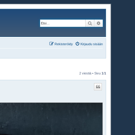
Etsi
Tarkennettu haku
Rekisteröidy
Kirjaudu sisään
2 viestiä • Sivu
1
/
1