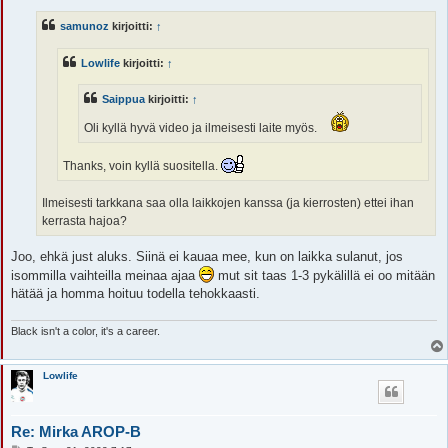
e
s
samunoz
kirjoitti:
↑
t
i
Lowlife
kirjoitti:
↑
Saippua
kirjoitti:
↑
Oli kyllä hyvä video ja ilmeisesti laite myös.
Thanks, voin kyllä suositella.
Ilmeisesti tarkkana saa olla laikkojen kanssa (ja kierrosten) ettei ihan
kerrasta hajoa?
Joo, ehkä just aluks. Siinä ei kauaa mee, kun on laikka sulanut, jos
isommilla vaihteilla meinaa ajaa
mut sit taas 1-3 pykälillä ei oo mitään
hätää ja homma hoituu todella tehokkaasti.
Black isn't a color, it's a career.
Lowlife
Re: Mirka AROP-B