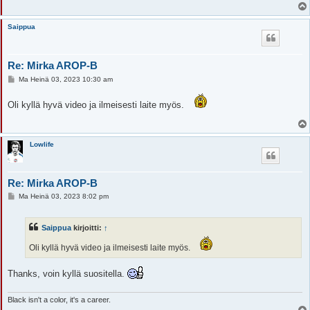
Saippua
Re: Mirka AROP-B
V
Ma Heinä 03, 2023 10:30 am
i
e
Oli kyllä hyvä video ja ilmeisesti laite myös.
s
t
i
Lowlife
Re: Mirka AROP-B
V
Ma Heinä 03, 2023 8:02 pm
i
e
s
Saippua
kirjoitti:
↑
t
i
Oli kyllä hyvä video ja ilmeisesti laite myös.
Thanks, voin kyllä suositella.
Black isn't a color, it's a career.