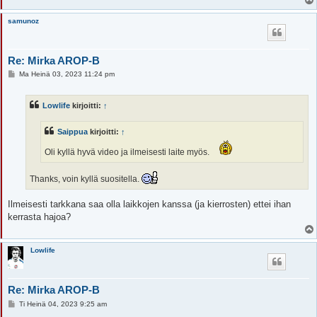
samunoz
Re: Mirka AROP-B
V
Ma Heinä 03, 2023 11:24 pm
i
e
s
Lowlife
kirjoitti:
↑
t
i
Saippua
kirjoitti:
↑
Oli kyllä hyvä video ja ilmeisesti laite myös.
Thanks, voin kyllä suositella.
Ilmeisesti tarkkana saa olla laikkojen kanssa (ja kierrosten) ettei ihan
kerrasta hajoa?
Lowlife
Re: Mirka AROP-B
V
Ti Heinä 04, 2023 9:25 am
i