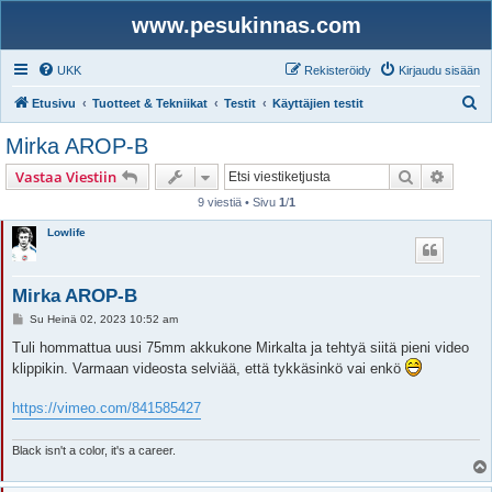
www.pesukinnas.com
UKK
Rekisteröidy
Kirjaudu sisään
E
Etusivu
Tuotteet & Tekniikat
Testit
Käyttäjien testit
t
Mirka AROP-B
s
Etsi
Tarken
Vastaa Viestiin
i
9 viestiä • Sivu
1
/
1
Lowlife
Mirka AROP-B
V
Su Heinä 02, 2023 10:52 am
i
e
Tuli hommattua uusi 75mm akkukone Mirkalta ja tehtyä siitä pieni video
s
klippikin. Varmaan videosta selviää, että tykkäsinkö vai enkö
t
i
https://vimeo.com/841585427
Black isn't a color, it's a career.