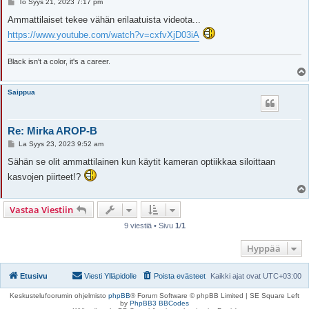
V
To Syys 21, 2023 7:17 pm
i
e
Ammattilaiset tekee vähän erilaatuista videota...
s
https://www.youtube.com/watch?v=cxfvXjD03iA
t
i
Black isn't a color, it's a career.
Saippua
Re: Mirka AROP-B
V
La Syys 23, 2023 9:52 am
i
e
Sähän se olit ammattilainen kun käytit kameran optiikkaa siloittaan
s
kasvojen piirteet!?
t
i
Vastaa Viestiin
9 viestiä • Sivu
1
/
1
Hyppää
Etusivu
Viesti Ylläpidolle
Poista evästeet
Kaikki ajat ovat
UTC+03:00
Keskustelufoorumin ohjelmisto
phpBB
® Forum Software © phpBB Limited | SE Square Left
by
PhpBB3 BBCodes