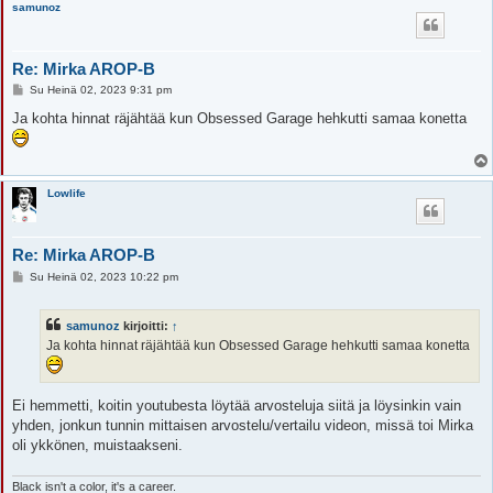
samunoz
Re: Mirka AROP-B
V
Su Heinä 02, 2023 9:31 pm
i
e
Ja kohta hinnat räjähtää kun Obsessed Garage hehkutti samaa konetta
s
t
i
Lowlife
Re: Mirka AROP-B
V
Su Heinä 02, 2023 10:22 pm
i
e
s
samunoz
kirjoitti:
↑
t
i
Ja kohta hinnat räjähtää kun Obsessed Garage hehkutti samaa konetta
Ei hemmetti, koitin youtubesta löytää arvosteluja siitä ja löysinkin vain
yhden, jonkun tunnin mittaisen arvostelu/vertailu videon, missä toi Mirka
oli ykkönen, muistaakseni.
Black isn't a color, it's a career.