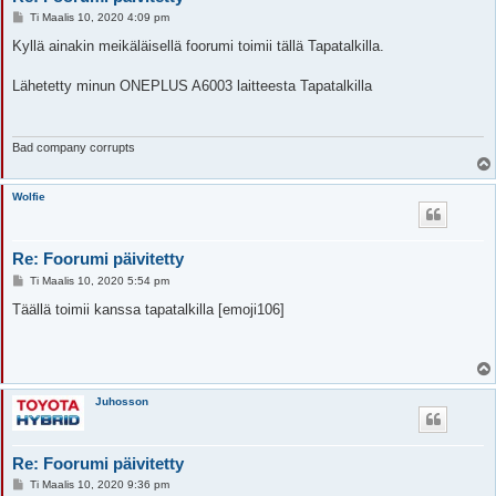
V
Ti Maalis 10, 2020 4:09 pm
i
e
Kyllä ainakin meikäläisellä foorumi toimii tällä Tapatalkilla.
s
t
i
Lähetetty minun ONEPLUS A6003 laitteesta Tapatalkilla
Bad company corrupts
Wolfie
Re: Foorumi päivitetty
V
Ti Maalis 10, 2020 5:54 pm
i
e
Täällä toimii kanssa tapatalkilla [emoji106]
s
t
i
Juhosson
Re: Foorumi päivitetty
V
Ti Maalis 10, 2020 9:36 pm