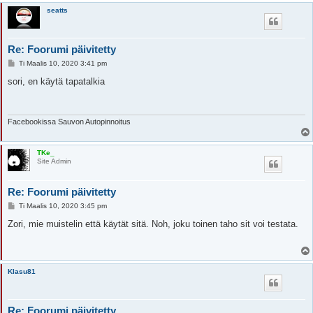
seatts
Re: Foorumi päivitetty
V
Ti Maalis 10, 2020 3:41 pm
i
e
sori, en käytä tapatalkia
s
t
i
Facebookissa Sauvon Autopinnoitus
TKe_
Site Admin
Re: Foorumi päivitetty
V
Ti Maalis 10, 2020 3:45 pm
i
e
Zori, mie muistelin että käytät sitä. Noh, joku toinen taho sit voi testata.
s
t
i
Klasu81
Re: Foorumi päivitetty