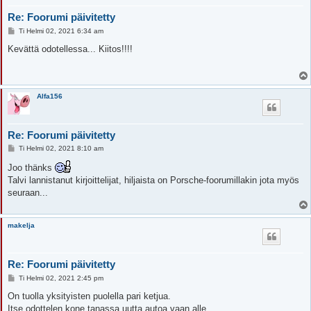
Re: Foorumi päivitetty
V
Ti Helmi 02, 2021 6:34 am
i
e
Kevättä odotellessa... Kiitos!!!!
s
t
i
Alfa156
Re: Foorumi päivitetty
V
Ti Helmi 02, 2021 8:10 am
i
e
Joo thänks
s
Talvi lannistanut kirjoittelijat, hiljaista on Porsche-foorumillakin jota myös
t
i
seuraan...
makelja
Re: Foorumi päivitetty
V
Ti Helmi 02, 2021 2:45 pm
i
e
On tuolla yksityisten puolella pari ketjua.
s
Itse odottelen kone tanassa uutta autoa vaan alle.
t