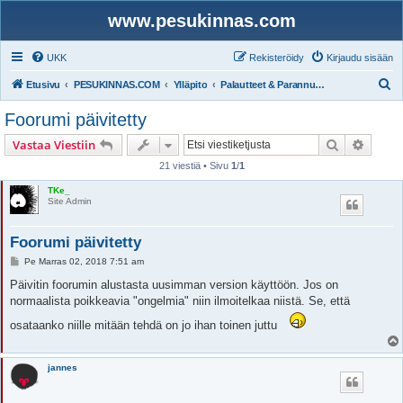
www.pesukinnas.com
UKK
Rekisteröidy
Kirjaudu sisään
E
Etusivu
PESUKINNAS.COM
Ylläpito
Palautteet & Parannusehdotukset
t
Foorumi päivitetty
s
Etsi
Tarken
Vastaa Viestiin
i
21 viestiä • Sivu
1
/
1
TKe_
Site Admin
Foorumi päivitetty
V
Pe Marras 02, 2018 7:51 am
i
e
Päivitin foorumin alustasta uusimman version käyttöön. Jos on
s
normaalista poikkeavia "ongelmia" niin ilmoitelkaa niistä. Se, että
t
i
osataanko niille mitään tehdä on jo ihan toinen juttu
jannes