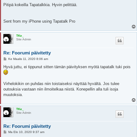
i
e
Pitipä kokeilla Tapatalkkia. Hyvin pelittää.
s
t
i
Sent from my iPhone using Tapatalk Pro
TKe_
Site Admin
Re: Foorumi päivitetty
V
Ke Maalis 11, 2020 8:06 am
i
e
Hyvä juttu, ei tippunut sitten tämän päivityksen myötä tapatalk tuki pois
s
t
i
Virhelokikin on puhdas niin toistaiseksi näyttää hyvältä. Jos tulee
outouksia vastaan niin ilmoitelkaa niistä. Konepellin alla tuli isoja
muutoksia.
TKe_
Site Admin
Re: Foorumi päivitetty
V
Ma Elo 10, 2020 9:37 am
i