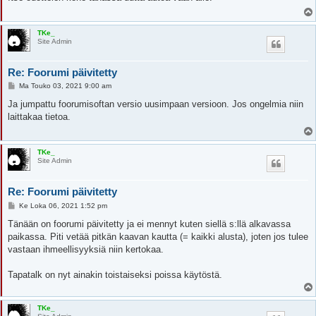
i
TKe_
Site Admin
Re: Foorumi päivitetty
V
Ma Touko 03, 2021 9:00 am
i
e
Ja jumpattu foorumisoftan versio uusimpaan versioon. Jos ongelmia niin
s
laittakaa tietoa.
t
i
TKe_
Site Admin
Re: Foorumi päivitetty
V
Ke Loka 06, 2021 1:52 pm
i
e
Tänään on foorumi päivitetty ja ei mennyt kuten siellä s:llä alkavassa
s
paikassa. Piti vetää pitkän kaavan kautta (= kaikki alusta), joten jos tulee
t
i
vastaan ihmeellisyyksiä niin kertokaa.
Tapatalk on nyt ainakin toistaiseksi poissa käytöstä.
TKe_