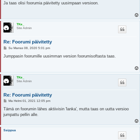
e
Ja taas olisi foorumia päivitetty uusimpaan versioon.
s
t
i
TKe_
Site Admin
Re: Foorumi päivitetty
V
Su Marras 08, 2020 5:01 pm
i
e
Jumppasin foorumille uusimman version foorumisoftasta taas.
s
t
i
TKe_
Site Admin
Re: Foorumi päivitetty
V
Ma Helmi 01, 2021 12:05 pm
i
e
Tämä on foorumin lähes aktiivisin 'lanka', mutta taas on uutta versioo
s
jumpattu pellin alle.
t
i
Saippua