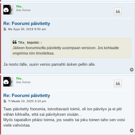
TKe_
Site Admin
Re: Foorumi päivitetty
V
Ma Syys 30, 2019 9:50 am
i
e
s
TKe_
kirjoitti:
↑
t
i
Jälleen foorumisofta päivitetty uusimpaan versioon. Jos kohtaatte
ongelmia niin ilmoitelkaa.
Ja nosto tälle, uusin versio pamahti äsken pellin alle.
TKe_
Site Admin
Re: Foorumi päivitetty
V
Ti Maalis 10, 2020 3:10 pm
i
e
Taas päivitetty foorumia, toivottavasti toimii, oli iso päivitys ja ei piti
s
vähän kikkailla, että sai päivityksen sisään...
t
i
Myös tapatalkin pitäisi toimia, jos seatts tai joku toinen taho sen voisi
vielä vahvistaa.