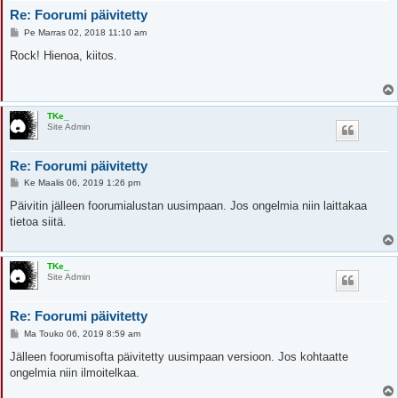
Re: Foorumi päivitetty
V
Pe Marras 02, 2018 11:10 am
i
e
Rock! Hienoa, kiitos.
s
t
i
TKe_
Site Admin
Re: Foorumi päivitetty
V
Ke Maalis 06, 2019 1:26 pm
i
e
Päivitin jälleen foorumialustan uusimpaan. Jos ongelmia niin laittakaa
s
tietoa siitä.
t
i
TKe_
Site Admin
Re: Foorumi päivitetty
V
Ma Touko 06, 2019 8:59 am
i
e
Jälleen foorumisofta päivitetty uusimpaan versioon. Jos kohtaatte
s
ongelmia niin ilmoitelkaa.
t
i