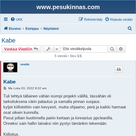
www.pesukinnas.com
UKK
Rekisteröidy
Kirjaudu sisään
E
Etusivu
Esirippu
Näyttämö
t
Kabe
s
Etsi
Tarken
Vastaa Viestiin
i
5 viestiä • Sivu
1
/
1
seatts
Kabe
V
Ma Loka 03, 2022 9:02 am
i
e
Tuli tehtyä tällainen vähän isompi projekti välillä, tässähän oli
s
tarkoituksena värin palautus ja samalla pinnan suojaus.
t
i
kyljet kiillotettiin vain kevyesti, mutta ohjaamo, perä ja kaikki harmaat
osat oikein kunnolla.
Pesut jollain liuottimella pariin kertaan ja kinnastus ppcleanilla.
Onneksi sain hallin lainaksi niin pystyi tämänkin tekemään.
Kiilloitus.