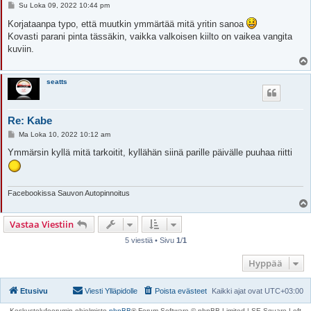
V
Su Loka 09, 2022 10:44 pm
i
e
Korjataanpa typo, että muutkin ymmärtää mitä yritin sanoa
s
Kovasti parani pinta tässäkin, vaikka valkoisen kiilto on vaikea vangita
t
i
kuviin.
seatts
Re: Kabe
V
Ma Loka 10, 2022 10:12 am
i
e
Ymmärsin kyllä mitä tarkoitit, kyllähän siinä parille päivälle puuhaa riitti
s
t
i
Facebookissa Sauvon Autopinnoitus
Vastaa Viestiin
5 viestiä • Sivu
1
/
1
Hyppää
Etusivu
Viesti Ylläpidolle
Poista evästeet
Kaikki ajat ovat
UTC+03:00
Keskustelufoorumin ohjelmisto
phpBB
® Forum Software © phpBB Limited | SE Square Left