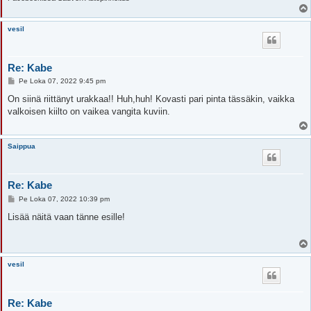
vesil
Re: Kabe
V
Pe Loka 07, 2022 9:45 pm
i
e
On siinä riittänyt urakkaa!! Huh,huh! Kovasti pari pinta tässäkin, vaikka
s
valkoisen kiilto on vaikea vangita kuviin.
t
i
Saippua
Re: Kabe
V
Pe Loka 07, 2022 10:39 pm
i
e
Lisää näitä vaan tänne esille!
s
t
i
vesil
Re: Kabe