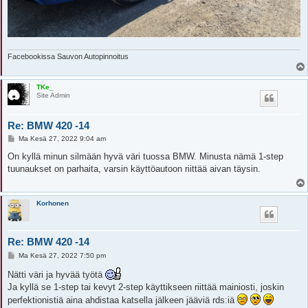
Facebookissa Sauvon Autopinnoitus
TKe_
Site Admin
Re: BMW 420 -14
V
Ma Kesä 27, 2022 9:04 am
i
e
On kyllä minun silmään hyvä väri tuossa BMW. Minusta nämä 1-step
s
tuunaukset on parhaita, varsin käyttöautoon riittää aivan täysin.
t
i
Korhonen
Re: BMW 420 -14
V
Ma Kesä 27, 2022 7:50 pm
i
e
Nätti väri ja hyvää työtä
s
Ja kyllä se 1-step tai kevyt 2-step käyttikseen riittää mainiosti, joskin
t
i
perfektionistiä aina ahdistaa katsella jälkeen jääviä rds:iä