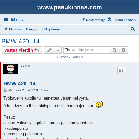
www.pesukinnas.com
UKK
Rekisteröidy
Kirjaudu sisään
E
Etusivu
Esirippu
Näyttämö
t
BMW 420 -14
s
Etsi
Tarken
Vastaa Viestiin
i
8 viestiä • Sivu
1
/
1
seatts
BMW 420 -14
V
Ma Kesä 27, 2022 8:34 am
i
e
Työkaverin autolle tuli annettua vähän hellyyttä.
s
t
Aika kivasti tuli helmiäispinta esiin naarmujen alta.
i
Pesut:
aloitus Hiilivedyllä päälle korrek ppclean vaahtona
Raudanpoisto
kinnastelu ppcleanilla