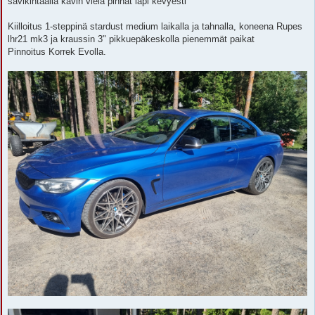
savikintaalla kävin vielä pinnat läpi kevyesti
Kiilloitus 1-steppinä stardust medium laikalla ja tahnalla, koneena Rupes
lhr21 mk3 ja kraussin 3" pikkuepäkeskolla pienemmät paikat
Pinnoitus Korrek Evolla.