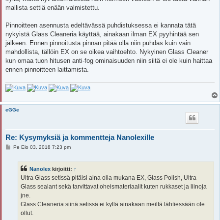
mallista settiä enään valmistettu.
Pinnoitteen asennusta edeltävässä puhdistuksessa ei kannata tätä
nykyistä Glass Cleaneria käyttää, ainakaan ilman EX pyyhintää sen
jälkeen. Ennen pinnoitusta pinnan pitää olla niin puhdas kuin vain
mahdollista, tällöin EX on se oikea vaihtoehto. Nykyinen Glass Cleaner
kun omaa tuon hitusen anti-fog ominaisuuden niin siitä ei ole kuin haittaa
ennen pinnoitteen laittamista.
eGGe
Re: Kysymyksiä ja kommentteja Nanolexille
V
Pe Elo 03, 2018 7:23 pm
i
e
s
Nanolex
kirjoitti:
↑
t
i
Ultra Glass setissä pitäisi aina olla mukana EX, Glass Polish, Ultra
Glass sealant sekä tarvittavat oheismateriaalit kuten rukkaset ja liinoja
jne.
Glass Cleaneria siinä setissä ei kyllä ainakaan meiltä lähtiessään ole
ollut.