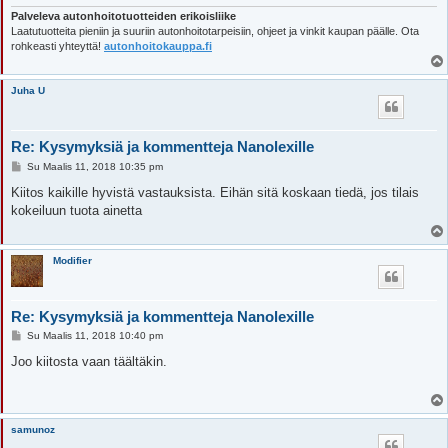
Palveleva autonhoitotuotteiden erikoisliike
Laatutuotteita pieniin ja suuriin autonhoitotarpeisiin, ohjeet ja vinkit kaupan päälle. Ota
rohkeasti yhteyttä!
autonhoitokauppa.fi
Juha U
Re: Kysymyksiä ja kommentteja Nanolexille
V
Su Maalis 11, 2018 10:35 pm
i
e
Kiitos kaikille hyvistä vastauksista. Eihän sitä koskaan tiedä, jos tilais
s
kokeiluun tuota ainetta
t
i
Modifier
Re: Kysymyksiä ja kommentteja Nanolexille
V
Su Maalis 11, 2018 10:40 pm
i
e
Joo kiitosta vaan täältäkin.
s
t
i
samunoz