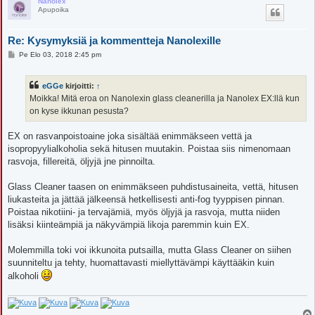
Nanolex
Apupoika
Re: Kysymyksiä ja kommentteja Nanolexille
V
Pe Elo 03, 2018 2:45 pm
i
e
s
eGGe
kirjoitti:
↑
t
i
Moikka! Mitä eroa on Nanolexin glass cleanerilla ja Nanolex EX:llä kun
on kyse ikkunan pesusta?
EX on rasvanpoistoaine joka sisältää enimmäkseen vettä ja
isopropyylialkoholia sekä hitusen muutakin. Poistaa siis nimenomaan
rasvoja, fillereitä, öljyjä jne pinnoilta.
Glass Cleaner taasen on enimmäkseen puhdistusaineita, vettä, hitusen
liukasteita ja jättää jälkeensä hetkellisesti anti-fog tyyppisen pinnan.
Poistaa nikotiini- ja tervajämiä, myös öljyjä ja rasvoja, mutta niiden
lisäksi kiinteämpiä ja näkyvämpiä likoja paremmin kuin EX.
Molemmilla toki voi ikkunoita putsailla, mutta Glass Cleaner on siihen
suunniteltu ja tehty, huomattavasti miellyttävämpi käyttääkin kuin
alkoholi