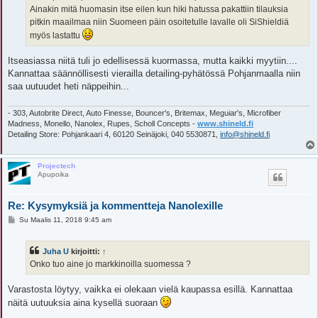
Ainakin mitä huomasin itse eilen kun hiki hatussa pakattiin tilauksia
pitkin maailmaa niin Suomeen päin osoitetulle lavalle oli SiShieldiä
myös lastattu
Itseasiassa niitä tuli jo edellisessä kuormassa, mutta kaikki myytiin....
Kannattaa säännöllisesti vierailla detailing-pyhätössä Pohjanmaalla niin
saa uutuudet heti näppeihin...
- 303, Autobrite Direct, Auto Finesse, Bouncer's, Britemax, Meguiar's, Microfiber
Madness, Monello, Nanolex, Rupes, Scholl Concepts -
www.shineld.fi
Detailing Store: Pohjankaari 4, 60120 Seinäjoki, 040 5530871,
info@shineld.fi
Projectech
Apupoika
Re: Kysymyksiä ja kommentteja Nanolexille
V
Su Maalis 11, 2018 9:45 am
i
e
s
Juha U
kirjoitti:
↑
t
i
Onko tuo aine jo markkinoilla suomessa ?
Varastosta löytyy, vaikka ei olekaan vielä kaupassa esillä. Kannattaa
näitä uutuuksia aina kysellä suoraan