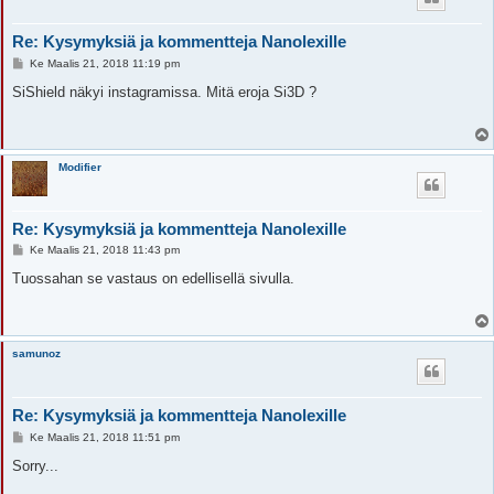
Re: Kysymyksiä ja kommentteja Nanolexille
V
Ke Maalis 21, 2018 11:19 pm
i
e
SiShield näkyi instagramissa. Mitä eroja Si3D ?
s
t
i
Modifier
Re: Kysymyksiä ja kommentteja Nanolexille
V
Ke Maalis 21, 2018 11:43 pm
i
e
Tuossahan se vastaus on edellisellä sivulla.
s
t
i
samunoz
Re: Kysymyksiä ja kommentteja Nanolexille
V
Ke Maalis 21, 2018 11:51 pm
i
e
Sorry...
s
t