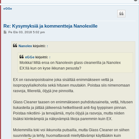
eGGe
Re: Kysymyksiä ja kommentteja Nanolexille
V
Pe Elo 03, 2018 5:02 pm
i
e
s
Nanolex
kirjoitti:
↑
t
i
eGGe
kirjoitti:
↑
Moikka! Mitä eroa on Nanolexin glass cleanerilla ja Nanolex
EX:llä kun on kyse ikkunan pesusta?
EX on rasvanpoistoaine joka sisältää enimmäkseen vettä ja
isopropyylialkoholia sekä hitusen muutakin. Poistaa siis nimenomaan
rasvoja, fillereitä, öljyjä jne pinnoilta.
Glass Cleaner taasen on enimmäkseen puhdistusaineita, vettä, hitusen
liukasteita ja jättää jälkeensä hetkellisesti anti-fog tyyppisen pinnan.
Poistaa nikotiini- ja tervajämiä, myös öljyjä ja rasvoja, mutta niiden
lisäksi kiinteämpiä ja näkyvämpiä likoja paremmin kuin EX.
Molemmilla toki voi ikkunoita putsailla, mutta Glass Cleaner on siihen
suunniteltu ja tehty, huomattavasti miellyttävämpi käyttääkin kuin