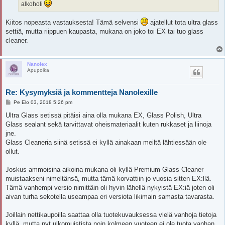
alkoholi
Kiitos nopeasta vastauksesta! Tämä selvensi
ajatellut tota ultra glass
settiä, mutta riippuen kaupasta, mukana on joko toi EX tai tuo glass
cleaner.
Nanolex
Apupoika
Re: Kysymyksiä ja kommentteja Nanolexille
V
Pe Elo 03, 2018 5:26 pm
i
e
Ultra Glass setissä pitäisi aina olla mukana EX, Glass Polish, Ultra
s
Glass sealant sekä tarvittavat oheismateriaalit kuten rukkaset ja liinoja
t
i
jne.
Glass Cleaneria siinä setissä ei kyllä ainakaan meiltä lähtiessään ole
ollut.
Joskus ammoisina aikoina mukana oli kyllä Premium Glass Cleaner
muistaakseni nimeltänsä, mutta tämä korvattiin jo vuosia sitten EX:llä.
Tämä vanhempi versio nimittäin oli hyvin lähellä nykyistä EX:iä joten oli
aivan turha sekotella useampaa eri versiota likimain samasta tavarasta.
Joillain nettikaupoilla saattaa olla tuotekuvauksessa vielä vanhoja tietoja
kyllä, mutta nyt ulkomuistista noin kolmeen vuoteen ei ole tuota vanhan