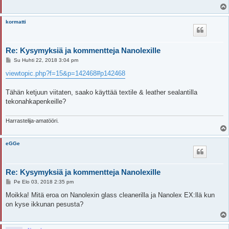
i
kormatti
Re: Kysymyksiä ja kommentteja Nanolexille
V
Su Huhti 22, 2018 3:04 pm
i
e
viewtopic.php?f=15&p=142468#p142468
s
t
i
Tähän ketjuun viitaten, saako käyttää textile & leather sealantilla
tekonahkapenkeille?
Harrastelija-amatööri.
eGGe
Re: Kysymyksiä ja kommentteja Nanolexille
V
Pe Elo 03, 2018 2:35 pm
i
e
Moikka! Mitä eroa on Nanolexin glass cleanerilla ja Nanolex EX:llä kun
s
on kyse ikkunan pesusta?
t
i