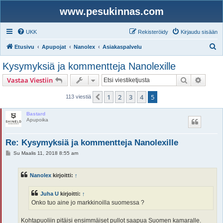
www.pesukinnas.com
UKK
Rekisteröidy
Kirjaudu sisään
E
Etusivu
Apupojat
Nanolex
Asiakaspalvelu
t
Kysymyksiä ja kommentteja Nanolexille
s
Etsi
Tarken
Vastaa Viestiin
i
1
2
3
4
5
Edellinen
113 viestiä
Bastard
Apupoika
Re: Kysymyksiä ja kommentteja Nanolexille
V
Su Maalis 11, 2018 8:55 am
i
e
s
Nanolex
kirjoitti:
↑
t
i
Juha U
kirjoitti:
↑
Onko tuo aine jo markkinoilla suomessa ?
Kohtapuoliin pitäisi ensimmäiset pullot saapua Suomen kamaralle.