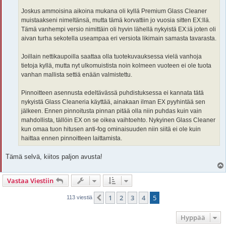
Joskus ammoisina aikoina mukana oli kyllä Premium Glass Cleaner
muistaakseni nimeltänsä, mutta tämä korvattiin jo vuosia sitten EX:llä.
Tämä vanhempi versio nimittäin oli hyvin lähellä nykyistä EX:iä joten oli
aivan turha sekotella useampaa eri versiota likimain samasta tavarasta.
Joillain nettikaupoilla saattaa olla tuotekuvauksessa vielä vanhoja
tietoja kyllä, mutta nyt ulkomuistista noin kolmeen vuoteen ei ole tuota
vanhan mallista settiä enään valmistettu.
Pinnoitteen asennusta edeltävässä puhdistuksessa ei kannata tätä
nykyistä Glass Cleaneria käyttää, ainakaan ilman EX pyyhintää sen
jälkeen. Ennen pinnoitusta pinnan pitää olla niin puhdas kuin vain
mahdollista, tällöin EX on se oikea vaihtoehto. Nykyinen Glass Cleaner
kun omaa tuon hitusen anti-fog ominaisuuden niin siitä ei ole kuin
haittaa ennen pinnoitteen laittamista.
Tämä selvä, kiitos paljon avusta!
Vastaa Viestiin
1
2
3
4
5
Edellinen
113 viestiä
Hyppää