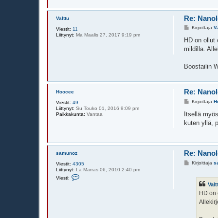
t
i
s
Re: Nanol
Valttu
a
m
V
Kirjoittaja
V
Viestit:
11
u
i
Liittynyt:
Ma Maalis 27, 2017 9:19 pm
n
e
HD on ollut
o
s
mildilla. Al
z
t
i
Boostailin 
Re: Nanol
Hoocee
V
Kirjoittaja
H
Viestit:
49
i
Liittynyt:
Su Touko 01, 2016 9:09 pm
e
Itsellä myö
Paikkakunta:
Vantaa
s
kuten yllä, 
t
i
Re: Nanol
samunoz
V
Kirjoittaja
s
Viestit:
4305
i
Liittynyt:
La Marras 06, 2010 2:40 pm
e
V
Viesti:
s
i
Valt
t
e
i
HD on o
s
t
Allekir
i
s
a