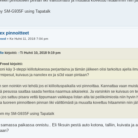
reen pinnoitteen pinnan liki välittömästi ja muualta kovettuu hitaammin niin jäl
my SM-G935F using Tapatalk
ex pinnoitteet
reed
»
Ke Huhti 11, 2018 7:04 pm
fie
kirjoitti:
↑
Ti Huhti 10, 2018 9:19 pm
Freed kirjoitti:
oni käy 3-steppi kiillotuksessa perjantaina ja tämän jälkeen olisi tarkoitus ajella ilm
mipesut, kuivaus ja nanolex ex ja si3d vaan pintaan?
 sen noinkin voi tehdä jos ei kiilloituspaikalla voi pinnoittaa. Kannattaa vaan muis
 pesussa saattaa saada hentoa naarmua aikaiseksi. Ja varsinkin se kuivaus on teht
 jos sattuu pisara vettä tippumaan vaikkapa listan alta tai peilikolmiosta niin hyvin h
a tuoreen pinnoitteen pinnan liki välittömästi ja muualta kovettuu hitaammin niin jälk
rom my SM-G935F using Tapatalk
 samassa paikassa onnistu.. Eli fiksuin pestä auto kotona, talliin, kuivata ja an
taan?