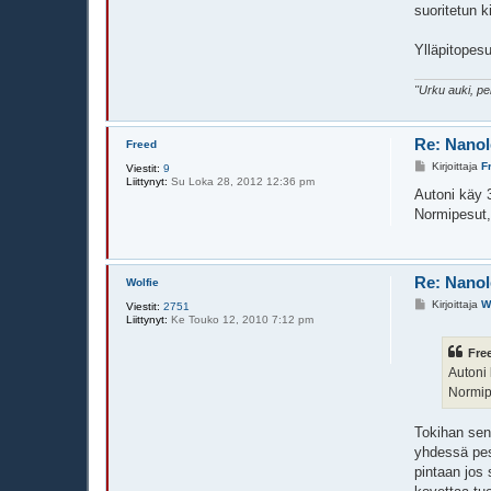
suoritetun 
Ylläpitopes
"Urku auki, pelt
Re: Nanol
Freed
V
Kirjoittaja
F
Viestit:
9
i
Liittynyt:
Su Loka 28, 2012 12:36 pm
e
Autoni käy 3
s
Normipesut,
t
i
Re: Nanol
Wolfie
V
Kirjoittaja
W
Viestit:
2751
i
Liittynyt:
Ke Touko 12, 2010 7:12 pm
e
s
Free
t
i
Autoni 
Normip
Tokihan sen 
yhdessä pes
pintaan jos 