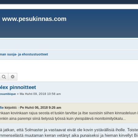
www.pesukinnas.com
nan suoja- ja ehostustuotteet
Etsi
Tarkennettu haku
lex pinnoitteet
osambique
»
Ma Huhti 09, 2018 10:58 am
fie
kirjoitti:
↑
Pe Huhti 06, 2018 9:26 am
enkaan kovinkaan rajua seosta et tuskin tarvitse ja itse suosisin siihen kinnastelu
enkin aina parempi siinä tietyssä työssä kuin yleispätevä monitoimityökalu...
lä jatkan, että Solmaster ja vastaavat eivät ole kovin ystävällisiä iholle. To
mmenselästä muutaman kerran vetänyt aika punaiseksi ja hieman kirvellyt Bilt