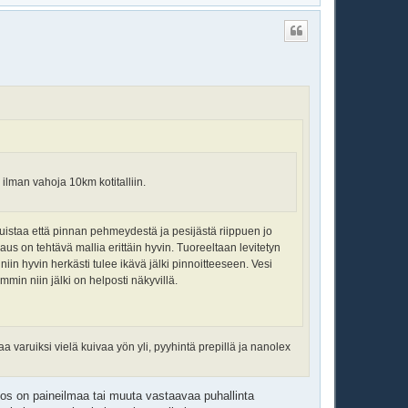
l
ö
s
 ilman vahoja 10km kotitalliin.
muistaa että pinnan pehmeydestä ja pesijästä riippuen jo
s on tehtävä mallia erittäin hyvin. Tuoreeltaan levitetyn
niin hyvin herkästi tulee ikävä jälki pinnoitteeseen. Vesi
mmin niin jälki on helposti näkyvillä.
aa varuiksi vielä kuivaa yön yli, pyyhintä prepillä ja nanolex
Jos on paineilmaa tai muuta vastaavaa puhallinta