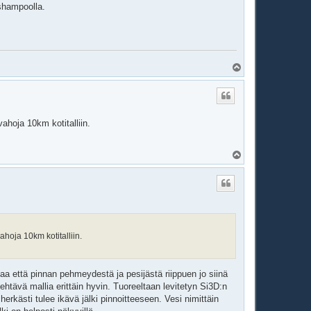
shampoolla.
Y
l
ö
s
vahoja 10km kotitalliin.
Y
l
ö
s
ahoja 10km kotitalliin.
taa että pinnan pehmeydestä ja pesijästä riippuen jo siinä
tävä mallia erittäin hyvin. Tuoreeltaan levitetyn Si3D:n
herkästi tulee ikävä jälki pinnoitteeseen. Vesi nimittäin