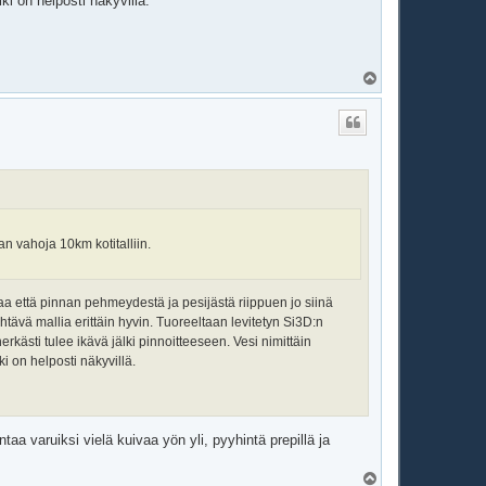
ki on helposti näkyvillä.
Y
l
ö
s
an vahoja 10km kotitalliin.
taa että pinnan pehmeydestä ja pesijästä riippuen jo siinä
ävä mallia erittäin hyvin. Tuoreeltaan levitetyn Si3D:n
erkästi tulee ikävä jälki pinnoitteeseen. Vesi nimittäin
i on helposti näkyvillä.
taa varuiksi vielä kuivaa yön yli, pyyhintä prepillä ja
Y