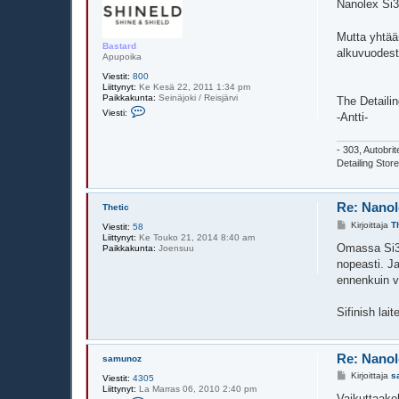
e
Nanolex Si3
s
t
i
Mutta yhtää
Bastard
alkuvuodest
Apupoika
Viestit:
800
Liittynyt:
Ke Kesä 22, 2011 1:34 pm
Paikkakunta:
Seinäjoki / Reisjärvi
The Detailin
V
Viesti:
-Antti-
i
e
s
- 303, Autobri
t
i
Detailing Stor
B
a
s
t
Re: Nanol
Thetic
a
V
Kirjoittaja
T
r
Viestit:
58
i
d
Liittynyt:
Ke Touko 21, 2014 8:40 am
e
Omassa Si3d
Paikkakunta:
Joensuu
s
nopeasti. Ja
t
i
ennenkuin v
Sifinish lai
Re: Nanol
samunoz
V
Kirjoittaja
s
Viestit:
4305
i
Liittynyt:
La Marras 06, 2010 2:40 pm
e
Vaikuttaako
V