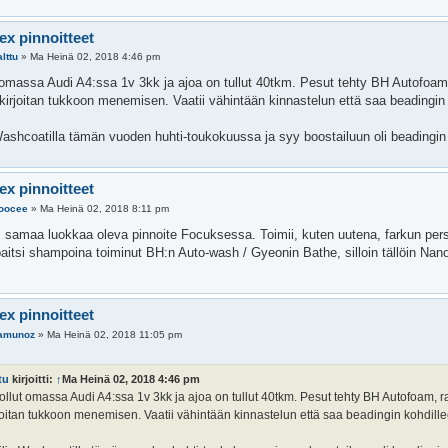
ex pinnoitteet
alttu
»
Ma Heinä 02, 2018 4:46 pm
 omassa Audi A4:ssa 1v 3kk ja ajoa on tullut 40tkm. Pesut tehty BH Autofoam
lekirjoitan tukkoon menemisen. Vaatii vähintään kinnastelun että saa beadingin
Washcoatilla tämän vuoden huhti-toukokuussa ja syy boostailuun oli beadingin
ex pinnoitteet
oocee
»
Ma Heinä 02, 2018 8:11 pm
s samaa luokkaa oleva pinnoite Focuksessa. Toimii, kuten uutena, farkun pe
paitsi shampoina toiminut BH:n Auto-wash / Gyeonin Bathe, silloin tällöin Nan
ex pinnoitteet
amunoz
»
Ma Heinä 02, 2018 11:05 pm
tu
kirjoitti:
↑
Ma Heinä 02, 2018 4:46 pm
llut omassa Audi A4:ssa 1v 3kk ja ajoa on tullut 40tkm. Pesut tehty BH Autofoam, r
joitan tukkoon menemisen. Vaatii vähintään kinnastelun että saa beadingin kohdille