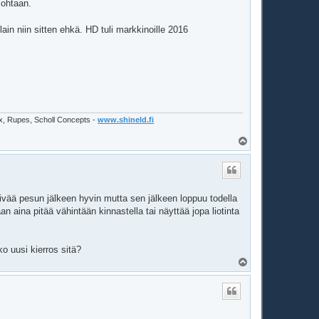
kohtaan.
llain niin sitten ehkä. HD tuli markkinoille 2016
ex, Rupes, Scholl Concepts -
www.shineld.fi
Y
l
ö
s
vää pesun jälkeen hyvin mutta sen jälkeen loppuu todella
 aina pitää vähintään kinnastella tai näyttää jopa liotinta
ko uusi kierros sitä?
Y
l
ö
s