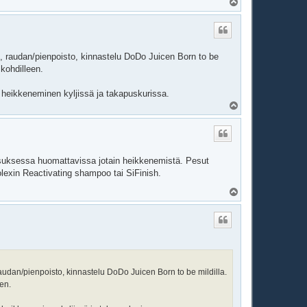
Y
l
ö
s
, raudan/pienpoisto, kinnastelu DoDo Juicen Born to be
 kohdilleen.
 heikkeneminen kyljissä ja takapuskurissa.
Y
l
ö
s
rsuksessa huomattavissa jotain heikkenemistä. Pesut
olexin Reactivating shampoo tai SiFinish.
Y
l
ö
s
audan/pienpoisto, kinnastelu DoDo Juicen Born to be mildilla.
en.