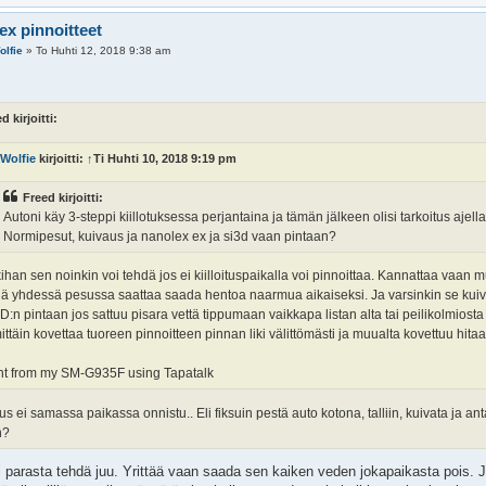
ex pinnoitteet
olfie
»
To Huhti 12, 2018 9:38 am
d kirjoitti:
Wolfie
kirjoitti:
↑
Ti Huhti 10, 2018 9:19 pm
Freed kirjoitti:
Autoni käy 3-steppi kiillotuksessa perjantaina ja tämän jälkeen olisi tarkoitus ajella
Normipesut, kuivaus ja nanolex ex ja si3d vaan pintaan?
ihan sen noinkin voi tehdä jos ei kiilloituspaikalla voi pinnoittaa. Kannattaa vaan 
nä yhdessä pesussa saattaa saada hentoa naarmua aikaiseksi. Ja varsinkin se kuivau
D:n pintaan jos sattuu pisara vettä tippumaan vaikkapa listan alta tai peilikolmiosta 
ittäin kovettaa tuoreen pinnoitteen pinnan liki välittömästi ja muualta kovettuu hitaa
nt from my SM-G935F using Tapatalk
us ei samassa paikassa onnistu.. Eli fiksuin pestä auto kotona, talliin, kuivata ja ant
n?
si parasta tehdä juu. Yrittää vaan saada sen kaiken veden jokapaikasta pois. 