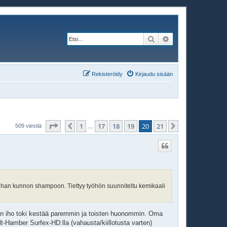
Etsi
Tarkennettu haku
Rekisteröidy
Kirjaudu sisään
Sivu
20
/
21
1
17
18
19
20
21
Edellinen
Seuraava
509 viestiä
…
un ihan kunnon shampoon. Tiettyy työhön suunniteltu kemikaali
isten iho toki kestää paremmin ja toisten huonommin. Oma
-Hamber Surfex-HD:lla (vahausta/kiillotusta varten)