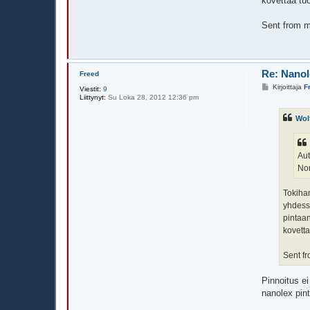
kovettaa tuo
Sent from 
Re: Nanol
Freed
V
Kirjoittaja
F
Viestit:
9
i
Liittynyt:
Su Loka 28, 2012 12:36 pm
e
s
Wol
t
i
Aut
Nor
Tokihan
yhdessä
pintaan
kovetta
Sent f
Pinnoitus ei
nanolex pin