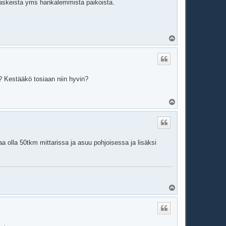
a maskeista yms hankalemmista paikoista.
Y
l
ö
s
? Kestääkö tosiaan niin hyvin?
Y
l
ö
s
a olla 50tkm mittarissa ja asuu pohjoisessa ja lisäksi
Y
l
ö
s