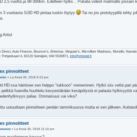
D 2,5 vuotta ja 98 000km. Edelleen hylkii... Pukata videot mailmalle jossain 
n 3 vuotiasta Si3D HD pintaa tuskin löytyy
Tai no jos prototyypillä tehty jo
a.
g Artist
te Direct, Auto Finesse, Bouncer's, Britemax, Meguiar's, Microfiber Madness, Monello, Nanol
e: Pohjankaari 4, 60120 Seinäjoki, 040 5530871,
info@shineld.fi
ex pinnoitteet
hetic
»
La Kesä 30, 2018 6:23 pm
 HD:ssa häiritsee sen helppo "tukkoon" meneminen. Hylkii siis vettä pari päi
 pelkkä foamilla huuhtelu kevyestäkään kesäpölystä ei palauta hylkivyyttä vaan
edenhylkivyys palaa. Ominaisuus vai vika?
tettu uutuuttaan pinnoitteen perään tammikuussa mutta ei sen jälkeen. Auttaisi
ex pinnoitteet
amunoz
»
La Kesä 30, 2018 11:10 pm
han maalipinnan kovuus?