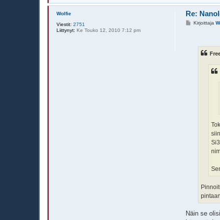
Re: Nanol
Wolfie
V
Kirjoittaja
W
Viestit:
2751
i
Liittynyt:
Ke Touko 12, 2010 7:12 pm
e
s
t
i
Free
Tok
sii
Si3
nim
Se
Pinnoit
pintaa
Näin se oli