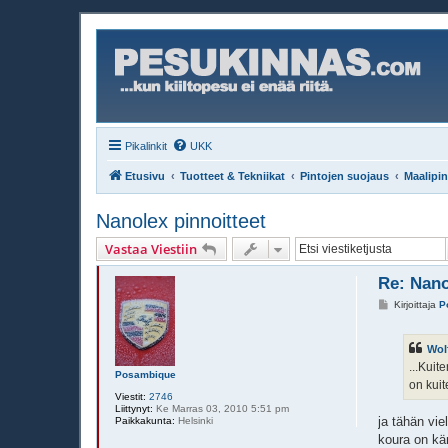
Pikalinkit
UKK
Etusivu
Tuotteet & Tekniikat
Pintojen suojaus
Maalipin
Nanolex pinnoitteet
Vastaa Viestiin
Re: Nano
V
Kirjoittaja
P
i
e
s
Wol
t
i
...Kuit
Posambique
on kuit
Viestit:
2746
Liittynyt:
Ke Marras 03, 2010 5:51 pm
ja tähän vie
Paikkakunta:
Helsinki
koura on kä