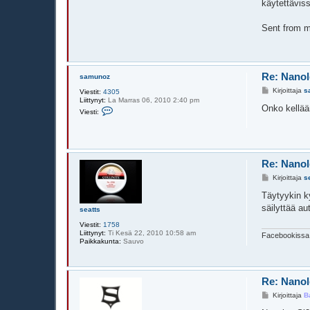
käytettäviss
Sent from 
Re: Nanol
samunoz
V
Kirjoittaja
s
Viestit:
4305
i
Liittynyt:
La Marras 06, 2010 2:40 pm
e
Onko kellää
V
Viesti:
s
i
t
e
i
s
t
i
s
Re: Nanol
a
m
V
Kirjoittaja
s
u
i
n
e
Täytyykin ky
o
s
säilyttää a
z
seatts
t
i
Viestit:
1758
Liittynyt:
Ti Kesä 22, 2010 10:58 am
Facebookissa 
Paikkakunta:
Sauvo
Re: Nanol
V
Kirjoittaja
B
i