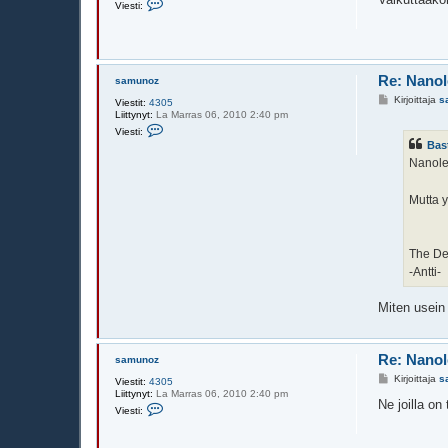
Viesti:
s
i
t
e
i
s
t
i
s
Re: Nanol
samunoz
a
m
V
Kirjoittaja
s
Viestit:
4305
u
i
Liittynyt:
La Marras 06, 2010 2:40 pm
n
e
V
Viesti:
o
s
i
z
Bas
t
e
i
Nanolex
s
t
i
s
Mutta y
a
m
u
n
The Det
o
z
-Antti-
Miten usein 
Re: Nanol
samunoz
V
Kirjoittaja
s
Viestit:
4305
i
Liittynyt:
La Marras 06, 2010 2:40 pm
e
Ne joilla on
V
Viesti:
s
i
t
e
i
s