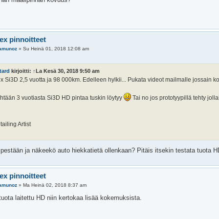
ex pinnoitteet
amunoz
»
Su Heinä 01, 2018 12:08 am
tard
kirjoitti:
↑
La Kesä 30, 2018 9:50 am
 Si3D 2,5 vuotta ja 98 000km. Edelleen hylkii... Pukata videot mailmalle jossain k
htään 3 vuotiasta Si3D HD pintaa tuskin löytyy
Tai no jos prototyypillä tehty jol
ailing Artist
pestään ja näkeekö auto hiekkatietä ollenkaan? Pitäis itsekin testata tuota H
ex pinnoitteet
amunoz
»
Ma Heinä 02, 2018 8:37 am
 tuota laitettu HD niin kertokaa lisää kokemuksista.