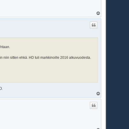
Y
l
ö
s
ohtaan.
lain niin sitten ehkä. HD tuli markkinoille 2016 alkuvuodesta.
D.
Y
l
ö
s