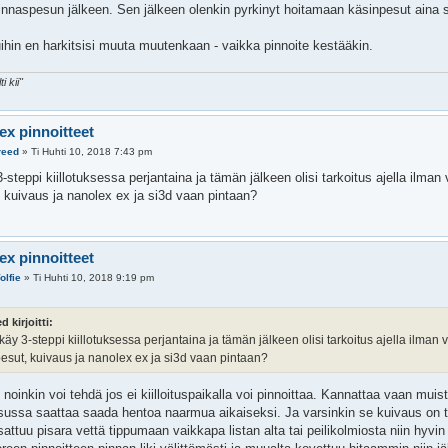
kinnaspesun jälkeen. Sen jälkeen olenkin pyrkinyt hoitamaan käsinpesut aina 
uihin en harkitsisi muuta muutenkaan - vaikka pinnoite kestääkin.
i kii"
ex pinnoitteet
reed
»
Ti Huhti 10, 2018 7:43 pm
-steppi kiillotuksessa perjantaina ja tämän jälkeen olisi tarkoitus ajella ilman 
 kuivaus ja nanolex ex ja si3d vaan pintaan?
ex pinnoitteet
olfie
»
Ti Huhti 10, 2018 9:19 pm
d kirjoitti:
käy 3-steppi kiillotuksessa perjantaina ja tämän jälkeen olisi tarkoitus ajella ilman v
esut, kuivaus ja nanolex ex ja si3d vaan pintaan?
noinkin voi tehdä jos ei kiilloituspaikalla voi pinnoittaa. Kannattaa vaan muis
ussa saattaa saada hentoa naarmua aikaiseksi. Ja varsinkin se kuivaus on teh
sattuu pisara vettä tippumaan vaikkapa listan alta tai peilikolmiosta niin hyvin 