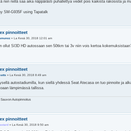
ä niin niillä saa aika näppärästi puhallettya vedet pois kaikista rakosista j
my SM-G935F using Tapatalk
ex pinnoitteet
amunoz
»
La Kesä 30, 2018 12:01 am
n ollut SI3D HD autossaan sen 50tkm tai 3v niin vois kertoa kokemuksistaan
ex pinnoitteet
eatts
»
La Kesä 30, 2018 8:49 am
sellä autostadiumilla, kun siellä yhdessä Seat Atecasa on tuo pinnoite ja alka
utoaan lämpimässä tallissa.
Sauvon Autopinnoitus
ex pinnoitteet
astard
»
La Kesä 30, 2018 9:50 am