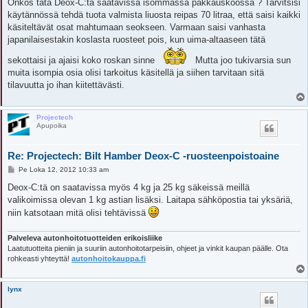
e
Onkos tätä Deox-C:tä saatavissa isommassa pakkauskoossa ? Tarvitsisi
s
käytännössä tehdä tuota valmista liuosta reipas 70 litraa, että saisi kaikki
t
i
käsiteltävät osat mahtumaan seokseen. Varmaan saisi vanhasta
japanilaisestakin koslasta ruosteet pois, kun uima-altaaseen tätä
sekottaisi ja ajaisi koko roskan sinne
Mutta joo tukivarsia sun
muita isompia osia olisi tarkoitus käsitellä ja siihen tarvitaan sitä
tilavuutta jo ihan kiitettävästi.
Projectech
Apupoika
Re: Projectech: Bilt Hamber Deox-C -ruosteenpoistoaine
V
Pe Loka 12, 2012 10:33 am
i
e
Deox-C:tä on saatavissa myös 4 kg ja 25 kg säkeissä meillä
s
valikoimissa olevan 1 kg astian lisäksi. Laitapa sähköpostia tai yksäriä,
t
i
niin katsotaan mitä olisi tehtävissä
Palveleva autonhoitotuotteiden erikoisliike
Laatutuotteita pieniin ja suuriin autonhoitotarpeisiin, ohjeet ja vinkit kaupan päälle. Ota
rohkeasti yhteyttä!
autonhoitokauppa.fi
lynx