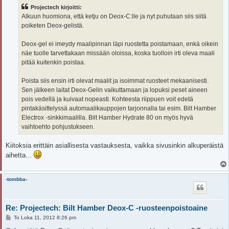
s
Projectech kirjoitti:
t
i
Alkuun huomiona, että ketju on Deox-C:lle ja nyt puhutaan siis siitä
poiketen Deox-gelistä.
Deox-gel ei imeydy maalipinnan läpi ruostetta poistamaan, enkä oikein
näe tuolle tarvettakaan missään oloissa, koska tuolloin irti oleva maali
pitää kuitenkin poistaa.
Poista siis ensin irti olevat maalit ja isoimmat ruosteet mekaanisesti.
Sen jälkeen laitat Deox-Gelin vaikuttamaan ja lopuksi peset aineen
pois vedellä ja kuivaat nopeasti. Kohteesta riippuen voit edetä
pintakäsittelyssä automaalikauppojen tarjonnalla tai esim. Bilt Hamber
Electrox -sinkkimaalilla. Bilt Hamber Hydrate 80 on myös hyvä
vaihtoehto pohjustukseen.
Kiitoksia erittäin asiallisesta vastauksesta, vaikka sivusinkin alkuperäistä
aihetta...
-tombba-
Re: Projectech: Bilt Hamber Deox-C -ruosteenpoistoaine
V
To Loka 11, 2012 8:26 pm
i