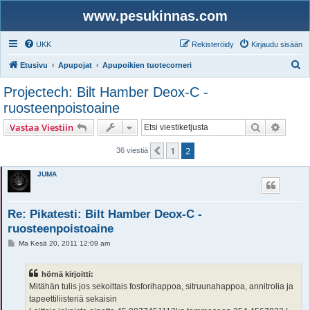
www.pesukinnas.com
UKK
Rekisteröidy
Kirjaudu sisään
E
Etusivu
Apupojat
Apupoikien tuotecorneri
t
Projectech: Bilt Hamber Deox-C -
s
ruosteenpoistoaine
i
Etsi
Tarken
Vastaa Viestiin
1
2
Edellinen
36 viestiä
JUMA
Re: Pikatesti: Bilt Hamber Deox-C -
ruosteenpoistoaine
V
Ma Kesä 20, 2011 12:09 am
i
e
s
hörnä kirjoitti:
t
i
Mitähän tulis jos sekoittais fosforihappoa, sitruunahappoa, annitrolia ja
tapeettiliisteriä sekaisin