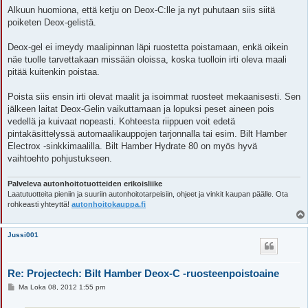
e
Alkuun huomiona, että ketju on Deox-C:lle ja nyt puhutaan siis siitä
s
poiketen Deox-gelistä.
t
i
Deox-gel ei imeydy maalipinnan läpi ruostetta poistamaan, enkä oikein
näe tuolle tarvettakaan missään oloissa, koska tuolloin irti oleva maali
pitää kuitenkin poistaa.
Poista siis ensin irti olevat maalit ja isoimmat ruosteet mekaanisesti. Sen
jälkeen laitat Deox-Gelin vaikuttamaan ja lopuksi peset aineen pois
vedellä ja kuivaat nopeasti. Kohteesta riippuen voit edetä
pintakäsittelyssä automaalikauppojen tarjonnalla tai esim. Bilt Hamber
Electrox -sinkkimaalilla. Bilt Hamber Hydrate 80 on myös hyvä
vaihtoehto pohjustukseen.
Palveleva autonhoitotuotteiden erikoisliike
Laatutuotteita pieniin ja suuriin autonhoitotarpeisiin, ohjeet ja vinkit kaupan päälle. Ota
rohkeasti yhteyttä!
autonhoitokauppa.fi
Jussi001
Re: Projectech: Bilt Hamber Deox-C -ruosteenpoistoaine
V
Ma Loka 08, 2012 1:55 pm
i
e