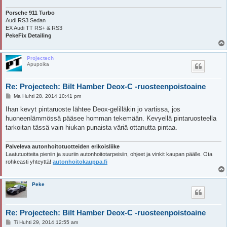
Porsche 911 Turbo
Audi RS3 Sedan
EX Audi TT RS+ & RS3
PekeFix Detailing
Projectech
Apupoika
Re: Projectech: Bilt Hamber Deox-C -ruosteenpoistoaine
V
Ma Huhti 28, 2014 10:41 pm
i
e
Ihan kevyt pintaruoste lähtee Deox-gelilläkin jo vartissa, jos
s
huoneenlämmössä pääsee homman tekemään. Kevyellä pintaruosteella
t
i
tarkoitan tässä vain hiukan punaista väriä ottanutta pintaa.
Palveleva autonhoitotuotteiden erikoisliike
Laatutuotteita pieniin ja suuriin autonhoitotarpeisiin, ohjeet ja vinkit kaupan päälle. Ota
rohkeasti yhteyttä!
autonhoitokauppa.fi
Peke
Re: Projectech: Bilt Hamber Deox-C -ruosteenpoistoaine
V
Ti Huhti 29, 2014 12:55 am