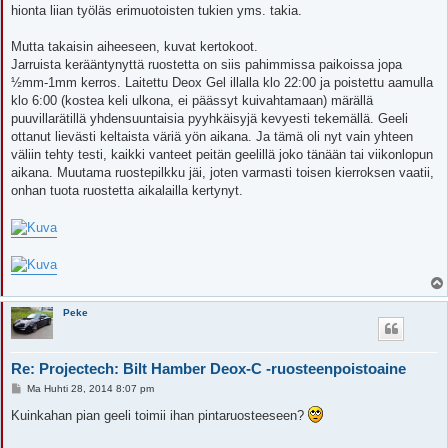
hionta liian työläs erimuotoisten tukien yms. takia.
Mutta takaisin aiheeseen, kuvat kertokoot.
Jarruista kerääntynyttä ruostetta on siis pahimmissa paikoissa jopa
½mm-1mm kerros. Laitettu Deox Gel illalla klo 22:00 ja poistettu aamulla
klo 6:00 (kostea keli ulkona, ei päässyt kuivahtamaan) märällä
puuvillarätillä yhdensuuntaisia pyyhkäisyjä kevyesti tekemällä. Geeli
ottanut lievästi keltaista väriä yön aikana. Ja tämä oli nyt vain yhteen
väliin tehty testi, kaikki vanteet peitän geelillä joko tänään tai viikonlopun
aikana. Muutama ruostepilkku jäi, joten varmasti toisen kierroksen vaatii,
onhan tuota ruostetta aikalailla kertynyt.
Peke
Re: Projectech: Bilt Hamber Deox-C -ruosteenpoistoaine
V
Ma Huhti 28, 2014 8:07 pm
i
e
Kuinkahan pian geeli toimii ihan pintaruosteeseen?
s
t
i