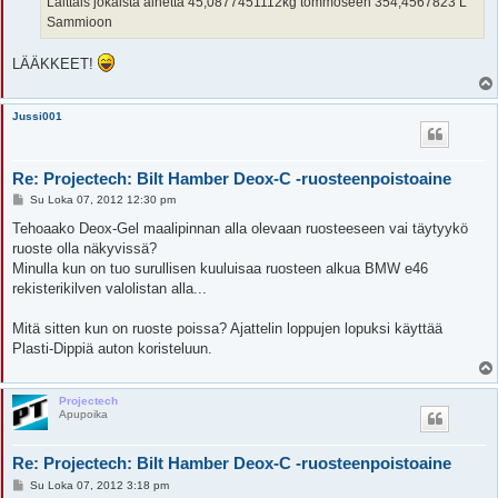
Laittais jokaista ainetta 45,0877451112kg tommoseen 354,4567823 L
Sammioon
LÄÄKKEET!
Jussi001
Re: Projectech: Bilt Hamber Deox-C -ruosteenpoistoaine
V
Su Loka 07, 2012 12:30 pm
i
e
Tehoaako Deox-Gel maalipinnan alla olevaan ruosteeseen vai täytyykö
s
ruoste olla näkyvissä?
t
i
Minulla kun on tuo surullisen kuuluisaa ruosteen alkua BMW e46
rekisterikilven valolistan alla...
Mitä sitten kun on ruoste poissa? Ajattelin loppujen lopuksi käyttää
Plasti-Dippiä auton koristeluun.
Projectech
Apupoika
Re: Projectech: Bilt Hamber Deox-C -ruosteenpoistoaine
V
Su Loka 07, 2012 3:18 pm
i