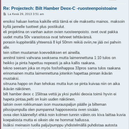
Re: Projectech: Bilt Hamber Deox-C -ruosteenpoistoaine
V
La Kesä 29, 2013 3:51 am
i
e
ensiksi haluan kertoa kaikille että tämä ei ole maksettu mainos. maksoin
s
kyllä jannelle tuotteet plus postikulut.
t
i
eli projektina on vanhan auton ovien ruosteenpoisto. ovet ovat pakka
uudet mutta 50v varastossa ovat tehneet tehtävänsä.
porasin kuppiterällä yhteensä 8 kpl 50mm reikiä oviin,ne jää ovi pahvin
alle.
tein sitten muutaman koevedoksen eri aineilla.
annitrol toimii vahvana seoksena mutta laimennettuna 1:10 tulos on
heikko ja pinta hapettuu nopeasti ja aika kallis raakana.
tekno seesam joka on myös fosforihappoa 33pros sama tulos raakana
erinomainen mutta laimennettuna jotenkin hapettaa pinnan ikävän
mustaksi.
sitruuna happo on ihan tehokas mutta kun se pinta kuivaa niin on aika
ikävän näköinen.
bilt hamber deox c 15litraa vettä ja yksi purkki deoxia toimii hyvin ei
hapeta pintaa,pelti on kuin uuden näköinen.
laitoin oven roikkumaan ison muurauspaljun päälle ja bilteman
pilssipumpulla olen pumpannut happoseosta oven sisään.
ovea olen käännellyt ehkä noin kolmen tunnin välein.ois kiva laittaa kuvia
koepaloista mutta ei oikein ole ne hommat hallussa.
lisäksi meinasin tuolla palju/pumppu yhdistelmällä puhdistaa autosta