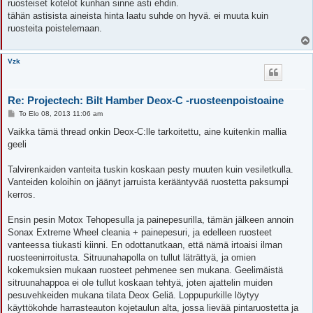
ruosteiset kotelot kunhan sinne asti ehdin.
tähän astisista aineista hinta laatu suhde on hyvä. ei muuta kuin
ruosteita poistelemaan.
Vzk
Re: Projectech: Bilt Hamber Deox-C -ruosteenpoistoaine
V
To Elo 08, 2013 11:06 am
i
e
Vaikka tämä thread onkin Deox-C:lle tarkoitettu, aine kuitenkin mallia
s
geeli
t
i
Talvirenkaiden vanteita tuskin koskaan pesty muuten kuin vesiletkulla.
Vanteiden koloihin on jäänyt jarruista kerääntyvää ruostetta paksumpi
kerros.
Ensin pesin Motox Tehopesulla ja painepesurilla, tämän jälkeen annoin
Sonax Extreme Wheel cleania + painepesuri, ja edelleen ruosteet
vanteessa tiukasti kiinni. En odottanutkaan, että nämä irtoaisi ilman
ruosteenirroitusta. Sitruunahapolla on tullut läträttyä, ja omien
kokemuksien mukaan ruosteet pehmenee sen mukana. Geelimäistä
sitruunahappoa ei ole tullut koskaan tehtyä, joten ajattelin muiden
pesuvehkeiden mukana tilata Deox Geliä. Loppupurkille löytyy
käyttökohde harrasteauton kojetaulun alta, jossa lievää pintaruostetta ja