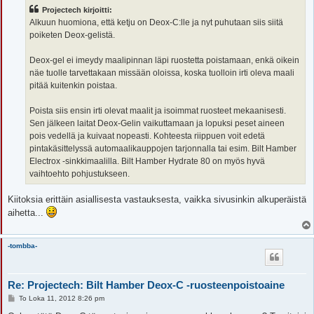
s
Projectech kirjoitti:
t
i
Alkuun huomiona, että ketju on Deox-C:lle ja nyt puhutaan siis siitä
poiketen Deox-gelistä.
Deox-gel ei imeydy maalipinnan läpi ruostetta poistamaan, enkä oikein
näe tuolle tarvettakaan missään oloissa, koska tuolloin irti oleva maali
pitää kuitenkin poistaa.
Poista siis ensin irti olevat maalit ja isoimmat ruosteet mekaanisesti.
Sen jälkeen laitat Deox-Gelin vaikuttamaan ja lopuksi peset aineen
pois vedellä ja kuivaat nopeasti. Kohteesta riippuen voit edetä
pintakäsittelyssä automaalikauppojen tarjonnalla tai esim. Bilt Hamber
Electrox -sinkkimaalilla. Bilt Hamber Hydrate 80 on myös hyvä
vaihtoehto pohjustukseen.
Kiitoksia erittäin asiallisesta vastauksesta, vaikka sivusinkin alkuperäistä
aihetta...
-tombba-
Re: Projectech: Bilt Hamber Deox-C -ruosteenpoistoaine
V
To Loka 11, 2012 8:26 pm
i