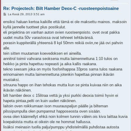
Re: Projectech: Bilt Hamber Deox-C -ruosteenpoistoaine
V
La Kesä 29, 2013 3:51 am
i
e
ensiksi haluan kertoa kaikille että tämä ei ole maksettu mainos. maksoin
s
kyllä jannelle tuotteet plus postikulut.
t
i
eli projektina on vanhan auton ovien ruosteenpoisto. ovet ovat pakka
uudet mutta 50v varastossa ovat tehneet tehtävänsä.
porasin kuppiterällä yhteensä 8 kpl 50mm reikiä oviin,ne jää ovi pahvin
alle.
tein sitten muutaman koevedoksen eri aineilla.
annitrol toimii vahvana seoksena mutta laimennettuna 1:10 tulos on
heikko ja pinta hapettuu nopeasti ja aika kallis raakana.
tekno seesam joka on myös fosforihappoa 33pros sama tulos raakana
erinomainen mutta laimennettuna jotenkin hapettaa pinnan ikävän
mustaksi.
sitruuna happo on ihan tehokas mutta kun se pinta kuivaa niin on aika
ikävän näköinen.
bilt hamber deox c 15litraa vettä ja yksi purkki deoxia toimii hyvin ei
hapeta pintaa,pelti on kuin uuden näköinen.
laitoin oven roikkumaan ison muurauspaljun päälle ja bilteman
pilssipumpulla olen pumpannut happoseosta oven sisään.
ovea olen käännellyt ehkä noin kolmen tunnin välein.ois kiva laittaa kuvia
koepaloista mutta ei oikein ole ne hommat hallussa.
lisäksi meinasin tuolla palju/pumppu yhdistelmällä puhdistaa autosta