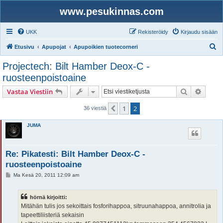
www.pesukinnas.com
UKK
Rekisteröidy
Kirjaudu sisään
E
Etusivu
Apupojat
Apupoikien tuotecorneri
t
Projectech: Bilt Hamber Deox-C -
s
ruosteenpoistoaine
i
Etsi
Tarken
Vastaa Viestiin
1
2
Edellinen
36 viestiä
JUMA
Re: Pikatesti: Bilt Hamber Deox-C -
ruosteenpoistoaine
V
Ma Kesä 20, 2011 12:09 am
i
e
s
hörnä kirjoitti:
t
i
Mitähän tulis jos sekoittais fosforihappoa, sitruunahappoa, annitrolia ja
tapeettiliisteriä sekaisin