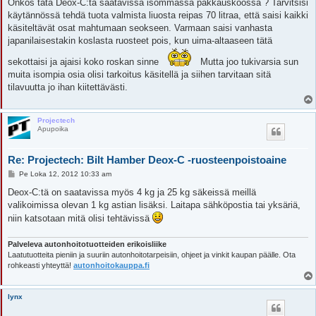
e
Onkos tätä Deox-C:tä saatavissa isommassa pakkauskoossa ? Tarvitsisi
s
käytännössä tehdä tuota valmista liuosta reipas 70 litraa, että saisi kaikki
t
i
käsiteltävät osat mahtumaan seokseen. Varmaan saisi vanhasta
japanilaisestakin koslasta ruosteet pois, kun uima-altaaseen tätä
sekottaisi ja ajaisi koko roskan sinne
Mutta joo tukivarsia sun
muita isompia osia olisi tarkoitus käsitellä ja siihen tarvitaan sitä
tilavuutta jo ihan kiitettävästi.
Projectech
Apupoika
Re: Projectech: Bilt Hamber Deox-C -ruosteenpoistoaine
V
Pe Loka 12, 2012 10:33 am
i
e
Deox-C:tä on saatavissa myös 4 kg ja 25 kg säkeissä meillä
s
valikoimissa olevan 1 kg astian lisäksi. Laitapa sähköpostia tai yksäriä,
t
i
niin katsotaan mitä olisi tehtävissä
Palveleva autonhoitotuotteiden erikoisliike
Laatutuotteita pieniin ja suuriin autonhoitotarpeisiin, ohjeet ja vinkit kaupan päälle. Ota
rohkeasti yhteyttä!
autonhoitokauppa.fi
lynx