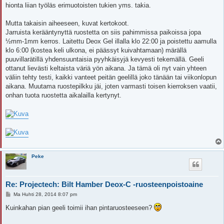
hionta liian työläs erimuotoisten tukien yms. takia.
Mutta takaisin aiheeseen, kuvat kertokoot.
Jarruista kerääntynyttä ruostetta on siis pahimmissa paikoissa jopa
½mm-1mm kerros. Laitettu Deox Gel illalla klo 22:00 ja poistettu aamulla
klo 6:00 (kostea keli ulkona, ei päässyt kuivahtamaan) märällä
puuvillarätillä yhdensuuntaisia pyyhkäisyjä kevyesti tekemällä. Geeli
ottanut lievästi keltaista väriä yön aikana. Ja tämä oli nyt vain yhteen
väliin tehty testi, kaikki vanteet peitän geelillä joko tänään tai viikonlopun
aikana. Muutama ruostepilkku jäi, joten varmasti toisen kierroksen vaatii,
onhan tuota ruostetta aikalailla kertynyt.
Peke
Re: Projectech: Bilt Hamber Deox-C -ruosteenpoistoaine
V
Ma Huhti 28, 2014 8:07 pm
i
e
Kuinkahan pian geeli toimii ihan pintaruosteeseen?
s
t
i