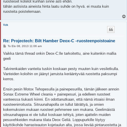
ruosteiset kotelot kunhan sinne asti ehdin.
tähän astisista aineista hinta laatu suhde on hyvä. ei muuta kuin
ruosteita poistelemaan.
Vzk
Re: Projectech: Bilt Hamber Deox-C -ruosteenpoistoaine
V
To Elo 08, 2013 11:06 am
i
e
Vaikka tämä thread onkin Deox-C:lle tarkoitettu, aine kuitenkin mallia
s
geeli
t
i
Talvirenkaiden vanteita tuskin koskaan pesty muuten kuin vesiletkulla.
Vanteiden koloihin on jäänyt jarruista kerääntyvää ruostetta paksumpi
kerros.
Ensin pesin Motox Tehopesulla ja painepesurilla, tämän jälkeen annoin
Sonax Extreme Wheel cleania + painepesuri, ja edelleen ruosteet
vanteessa tiukasti kiinni. En odottanutkaan, että nämä irtoaisi ilman
ruosteenirroitusta. Sitruunahapolla on tullut läträttyä, ja omien
kokemuksien mukaan ruosteet pehmenee sen mukana. Geelimäistä
sitruunahappoa ei ole tullut koskaan tehtyä, joten ajattelin muiden
pesuvehkeiden mukana tilata Deox Geliä. Loppupurkille löytyy
käyttökohde harrasteauton kojetaulun alta, jossa lievää pintaruostetta ja