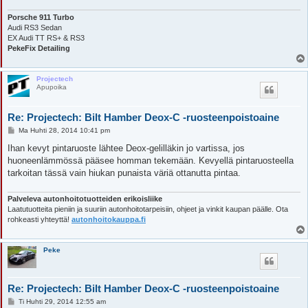
Porsche 911 Turbo
Audi RS3 Sedan
EX Audi TT RS+ & RS3
PekeFix Detailing
Projectech
Apupoika
Re: Projectech: Bilt Hamber Deox-C -ruosteenpoistoaine
V
Ma Huhti 28, 2014 10:41 pm
i
e
Ihan kevyt pintaruoste lähtee Deox-gelilläkin jo vartissa, jos
s
huoneenlämmössä pääsee homman tekemään. Kevyellä pintaruosteella
t
i
tarkoitan tässä vain hiukan punaista väriä ottanutta pintaa.
Palveleva autonhoitotuotteiden erikoisliike
Laatutuotteita pieniin ja suuriin autonhoitotarpeisiin, ohjeet ja vinkit kaupan päälle. Ota
rohkeasti yhteyttä!
autonhoitokauppa.fi
Peke
Re: Projectech: Bilt Hamber Deox-C -ruosteenpoistoaine
V
Ti Huhti 29, 2014 12:55 am