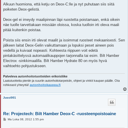
e
Alkuun huomiona, että ketju on Deox-C:lle ja nyt puhutaan siis siitä
s
poiketen Deox-gelistä.
t
i
Deox-gel ei imeydy maalipinnan läpi ruostetta poistamaan, enkä oikein
näe tuolle tarvettakaan missään oloissa, koska tuolloin irti oleva maali
pitää kuitenkin poistaa.
Poista siis ensin irti olevat maalit ja isoimmat ruosteet mekaanisesti. Sen
jälkeen laitat Deox-Gelin vaikuttamaan ja lopuksi peset aineen pois
vedellä ja kuivaat nopeasti. Kohteesta riippuen voit edetä
pintakäsittelyssä automaalikauppojen tarjonnalla tai esim. Bilt Hamber
Electrox -sinkkimaalilla. Bilt Hamber Hydrate 80 on myös hyvä
vaihtoehto pohjustukseen.
Palveleva autonhoitotuotteiden erikoisliike
Laatutuotteita pieniin ja suuriin autonhoitotarpeisiin, ohjeet ja vinkit kaupan päälle. Ota
rohkeasti yhteyttä!
autonhoitokauppa.fi
Jussi001
Re: Projectech: Bilt Hamber Deox-C -ruosteenpoistoaine
V
Ma Loka 08, 2012 1:55 pm
i
e