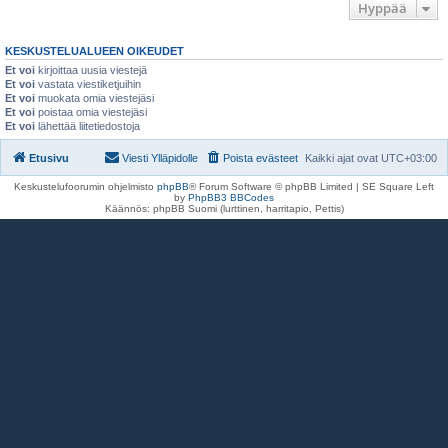
Hyppää
KESKUSTELUALUEEN OIKEUDET
Et voi
kirjoittaa uusia viestejä
Et voi
vastata viestiketjuihin
Et voi
muokata omia viestejäsi
Et voi
poistaa omia viestejäsi
Et voi
lähettää liitetiedostoja
Etusivu
Viesti Ylläpidolle
Poista evästeet
Kaikki ajat ovat
UTC+03:00
Keskustelufoorumin ohjelmisto
phpBB
® Forum Software © phpBB Limited | SE Square Left
by
PhpBB3 BBCodes
Käännös: phpBB Suomi (lurttinen, harritapio, Pettis)