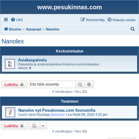
www.pesukinnas.com
UKK
Rekisteröidy
Kirjaudu sisään
E
Etusivu
Apupojat
Nanolex
t
Nanolex
s
Keskustelualue
i
Asiakaspalvelu
Palautetta ja asiakaspalvelua koskeva keskustelualue.
Aiheet:
8
Etsi
Tarkennettu haku
Lukittu
0 viestiketjua • Sivu
1
/
1
Tiedotteet
Nanolex nyt Pesukinnas.com foorumilla
Uusin viesti Kirjoittaja
Nanolex
«
La Huhti 09, 2016 4:22 pm
Lukittu
0 viestiketjua • Sivu
1
/
1