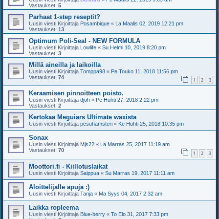
Vastaukset:
5
Parhaat 1-step reseptit?
Uusin viesti Kirjoittaja
Posambique
«
La Maalis 02, 2019 12:21 pm
Vastaukset:
13
Optimum Poli-Seal - NEW FORMULA
Uusin viesti Kirjoittaja
Lowlife
«
Su Helmi 10, 2019 8:20 pm
Vastaukset:
3
Millä aineilla ja laikoilla
Uusin viesti Kirjoittaja
Tomppa98
«
Pe Touko 11, 2018 11:56 pm
Vastaukset:
74
1
2
3
Keraamisen pinnoitteen poisto.
Uusin viesti Kirjoittaja
djoh
«
Pe Huhti 27, 2018 2:22 pm
Vastaukset:
2
Kertokaa Meguiars Ultimate waxista
Uusin viesti Kirjoittaja
pesuhamsteri
«
Ke Huhti 25, 2018 10:35 pm
Sonax
Uusin viesti Kirjoittaja
Mjs22
«
La Marras 25, 2017 11:19 am
Vastaukset:
70
1
2
3
Moottori.fi - Kiillotuslaikat
Uusin viesti Kirjoittaja
Saippua
«
Su Marras 19, 2017 11:11 am
Aloittelijalle apuja :)
Uusin viesti Kirjoittaja
Tanja
«
Ma Syys 04, 2017 2:32 am
Laikka ropleema
Uusin viesti Kirjoittaja
Blue-berry
«
To Elo 31, 2017 7:33 pm