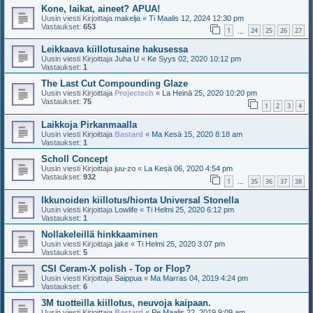
Kone, laikat, aineet? APUA!
Uusin viesti Kirjoittaja
makelja
«
Ti Maalis 12, 2024 12:30 pm
Vastaukset:
653
1
24
25
26
27
…
Leikkaava kiillotusaine hakusessa
Uusin viesti Kirjoittaja
Juha U
«
Ke Syys 02, 2020 10:12 pm
Vastaukset:
1
The Last Cut Compounding Glaze
Uusin viesti Kirjoittaja
Projectech
«
La Heinä 25, 2020 10:20 pm
Vastaukset:
75
1
2
3
4
Laikkoja Pirkanmaalla
Uusin viesti Kirjoittaja
Bastard
«
Ma Kesä 15, 2020 8:18 am
Vastaukset:
1
Scholl Concept
Uusin viesti Kirjoittaja
juu-zo
«
La Kesä 06, 2020 4:54 pm
Vastaukset:
932
1
35
36
37
38
…
Ikkunoiden kiillotus/hionta Universal Stonella
Uusin viesti Kirjoittaja
Lowlife
«
Ti Helmi 25, 2020 6:12 pm
Vastaukset:
1
Nollakeleillä hinkkaaminen
Uusin viesti Kirjoittaja
jake
«
Ti Helmi 25, 2020 3:07 pm
Vastaukset:
5
CSI Ceram-X polish - Top or Flop?
Uusin viesti Kirjoittaja
Saippua
«
Ma Marras 04, 2019 4:24 pm
Vastaukset:
6
3M tuotteilla kiillotus, neuvoja kaipaan.
Uusin viesti Kirjoittaja
Bastard
«
Pe Maalis 22, 2019 9:09 am