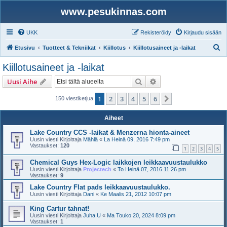
www.pesukinnas.com
UKK
Rekisteröidy
Kirjaudu sisään
E
Etusivu
Tuotteet & Tekniikat
Kiillotus
Kiillotusaineet ja -laikat
t
Kiillotusaineet ja -laikat
s
Etsi
Tarkennettu haku
Uusi Aihe
i
1
2
3
4
5
6
Seuraava
150 viestiketjua
Aiheet
Lake Country CCS -laikat & Menzerna hionta-aineet
Uusin viesti Kirjoittaja
Mählä
«
La Heinä 09, 2016 7:49 pm
Vastaukset:
120
1
2
3
4
5
Chemical Guys Hex-Logic laikkojen leikkaavuustaulukko
Uusin viesti Kirjoittaja
Projectech
«
To Heinä 07, 2016 11:26 pm
Vastaukset:
9
Lake Country Flat pads leikkaavuustaulukko.
Uusin viesti Kirjoittaja
Dani
«
Ke Maalis 21, 2012 10:07 pm
King Cartur tahnat!
Uusin viesti Kirjoittaja
Juha U
«
Ma Touko 20, 2024 8:09 pm
Vastaukset:
1