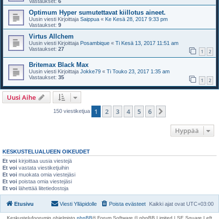
Vastaukset:
6
Optimum Hyper sumutettavat kiillotus aineet.
Uusin viesti Kirjoittaja
Saippua
«
Ke Kesä 28, 2017 9:33 pm
Vastaukset:
9
Virtus Allchem
Uusin viesti Kirjoittaja
Posambique
«
Ti Kesä 13, 2017 11:51 am
Vastaukset:
27
1
2
Britemax Black Max
Uusin viesti Kirjoittaja
Jokke79
«
Ti Touko 23, 2017 1:35 am
Vastaukset:
35
1
2
Uusi Aihe
1
2
3
4
5
6
Seuraava
150 viestiketjua
Hyppää
KESKUSTELUALUEEN OIKEUDET
Et voi
kirjoittaa uusia viestejä
Et voi
vastata viestiketjuihin
Et voi
muokata omia viestejäsi
Et voi
poistaa omia viestejäsi
Et voi
lähettää liitetiedostoja
Etusivu
Viesti Ylläpidolle
Poista evästeet
Kaikki ajat ovat
UTC+03:00
Keskustelufoorumin ohjelmisto
phpBB
® Forum Software © phpBB Limited | SE Square Left