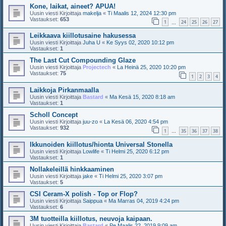
Kone, laikat, aineet? APUA!
Uusin viesti Kirjoittaja
makelja
«
Ti Maalis 12, 2024 12:30 pm
Vastaukset:
653
1
24
25
26
27
…
Leikkaava kiillotusaine hakusessa
Uusin viesti Kirjoittaja
Juha U
«
Ke Syys 02, 2020 10:12 pm
Vastaukset:
1
The Last Cut Compounding Glaze
Uusin viesti Kirjoittaja
Projectech
«
La Heinä 25, 2020 10:20 pm
Vastaukset:
75
1
2
3
4
Laikkoja Pirkanmaalla
Uusin viesti Kirjoittaja
Bastard
«
Ma Kesä 15, 2020 8:18 am
Vastaukset:
1
Scholl Concept
Uusin viesti Kirjoittaja
juu-zo
«
La Kesä 06, 2020 4:54 pm
Vastaukset:
932
1
35
36
37
38
…
Ikkunoiden kiillotus/hionta Universal Stonella
Uusin viesti Kirjoittaja
Lowlife
«
Ti Helmi 25, 2020 6:12 pm
Vastaukset:
1
Nollakeleillä hinkkaaminen
Uusin viesti Kirjoittaja
jake
«
Ti Helmi 25, 2020 3:07 pm
Vastaukset:
5
CSI Ceram-X polish - Top or Flop?
Uusin viesti Kirjoittaja
Saippua
«
Ma Marras 04, 2019 4:24 pm
Vastaukset:
6
3M tuotteilla kiillotus, neuvoja kaipaan.
Uusin viesti Kirjoittaja
Bastard
«
Pe Maalis 22, 2019 9:09 am