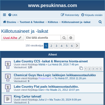
www.pesukinnas.com
UKK
Rekisteröidy
Kirjaudu sisään
E
Etusivu
Tuotteet & Tekniikat
Kiillotus
Kiillotusaineet ja -laikat
t
Kiillotusaineet ja -laikat
s
Etsi
Tarkennettu haku
Uusi Aihe
i
1
2
3
4
5
6
Seuraava
150 viestiketjua
Aiheet
Lake Country CCS -laikat & Menzerna hionta-aineet
Uusin viesti Kirjoittaja
Mählä
«
La Heinä 09, 2016 7:49 pm
Vastaukset:
120
1
2
3
4
5
Chemical Guys Hex-Logic laikkojen leikkaavuustaulukko
Uusin viesti Kirjoittaja
Projectech
«
To Heinä 07, 2016 11:26 pm
Vastaukset:
9
Lake Country Flat pads leikkaavuustaulukko.
Uusin viesti Kirjoittaja
Dani
«
Ke Maalis 21, 2012 10:07 pm
King Cartur tahnat!
Uusin viesti Kirjoittaja
Juha U
«
Ma Touko 20, 2024 8:09 pm
Vastaukset:
1