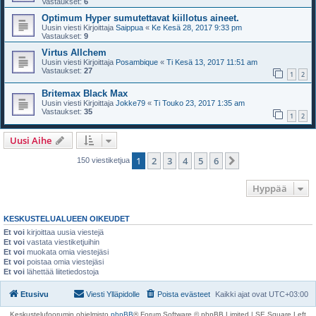
Vastaukset:
6
Optimum Hyper sumutettavat kiillotus aineet.
Uusin viesti Kirjoittaja
Saippua
«
Ke Kesä 28, 2017 9:33 pm
Vastaukset:
9
Virtus Allchem
Uusin viesti Kirjoittaja
Posambique
«
Ti Kesä 13, 2017 11:51 am
Vastaukset:
27
1
2
Britemax Black Max
Uusin viesti Kirjoittaja
Jokke79
«
Ti Touko 23, 2017 1:35 am
Vastaukset:
35
1
2
Uusi Aihe
1
2
3
4
5
6
Seuraava
150 viestiketjua
Hyppää
KESKUSTELUALUEEN OIKEUDET
Et voi
kirjoittaa uusia viestejä
Et voi
vastata viestiketjuihin
Et voi
muokata omia viestejäsi
Et voi
poistaa omia viestejäsi
Et voi
lähettää liitetiedostoja
Etusivu
Viesti Ylläpidolle
Poista evästeet
Kaikki ajat ovat
UTC+03:00
Keskustelufoorumin ohjelmisto
phpBB
® Forum Software © phpBB Limited | SE Square Left