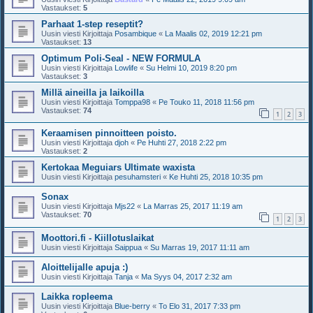
Vastaukset:
5
Parhaat 1-step reseptit?
Uusin viesti Kirjoittaja
Posambique
«
La Maalis 02, 2019 12:21 pm
Vastaukset:
13
Optimum Poli-Seal - NEW FORMULA
Uusin viesti Kirjoittaja
Lowlife
«
Su Helmi 10, 2019 8:20 pm
Vastaukset:
3
Millä aineilla ja laikoilla
Uusin viesti Kirjoittaja
Tomppa98
«
Pe Touko 11, 2018 11:56 pm
Vastaukset:
74
1
2
3
Keraamisen pinnoitteen poisto.
Uusin viesti Kirjoittaja
djoh
«
Pe Huhti 27, 2018 2:22 pm
Vastaukset:
2
Kertokaa Meguiars Ultimate waxista
Uusin viesti Kirjoittaja
pesuhamsteri
«
Ke Huhti 25, 2018 10:35 pm
Sonax
Uusin viesti Kirjoittaja
Mjs22
«
La Marras 25, 2017 11:19 am
Vastaukset:
70
1
2
3
Moottori.fi - Kiillotuslaikat
Uusin viesti Kirjoittaja
Saippua
«
Su Marras 19, 2017 11:11 am
Aloittelijalle apuja :)
Uusin viesti Kirjoittaja
Tanja
«
Ma Syys 04, 2017 2:32 am
Laikka ropleema
Uusin viesti Kirjoittaja
Blue-berry
«
To Elo 31, 2017 7:33 pm