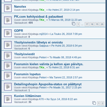
Nanolex
Uusin viesti Kirjoittaja
TKe_
«
Ke Helmi 27, 2019 2:14 pm
PK.com kehitysideat & palautteet
Uusin viesti Kirjoittaja
TKe_
«
Ti Marras 06, 2018 11:23 am
Vastaukset:
494
1
17
18
19
20
…
GDPR
Uusin viesti Kirjoittaja
mj2014
«
La Touko 26, 2018 7:09 pm
Vastaukset:
8
Yksityisviestin lähetys ei onnistu
Uusin viesti Kirjoittaja
Saippua
«
Pe Huhti 20, 2018 6:34 pm
Vastaukset:
6
Yksityisviestit
Uusin viesti Kirjoittaja
Petteri
«
To Maalis 08, 2018 4:49 pm
Foorumin kielen valinta ja kellon ajan päivitys.
Uusin viesti Kirjoittaja
TKe_
«
To Helmi 22, 2018 8:31 am
Foorumin lopetus
Uusin viesti Kirjoittaja
Petteri
«
Ma Tammi 22, 2018 2:57 pm
Detailingshopin Apupoika-status on päättynyt
Uusin viesti Kirjoittaja
Petteri
«
Pe Maalis 31, 2017 2:15 pm
Vastaukset:
1
Kuvien liittäminen
Uusin viesti Kirjoittaja
K70
«
Ke Syys 14, 2016 8:22 am
Vastaukset:
35
1
2