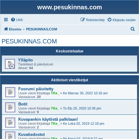
www.pesukinnas.com
UKK
Rekisteröidy
Kirjaudu sisään
E
Etusivu
PESUKINNAS.COM
t
PESUKINNAS.COM
s
Keskustelualue
i
Ylläpito
Tiedotteet & päivitykset
Aiheet:
54
Aktiiviset viestiketjut
Foorumi päivitetty
Uusin viesti Kirjoittaja
TKe_
«
Ke Marras 30, 2022 10:18 am
Vastaukset:
20
Botit
Uusin viesti Kirjoittaja
TKe_
«
To Elo 20, 2020 10:36 pm
Vastaukset:
9
Kuvapankin käytöstä palkitaan!
Uusin viesti Kirjoittaja
TKe_
«
Ke Loka 02, 2019 12:18 pm
Vastaukset:
2
Kuvatiedostot
Uusin viesti Kirjoittaja
TKe_
«
Pe Kesä 07, 2019 9:27 am