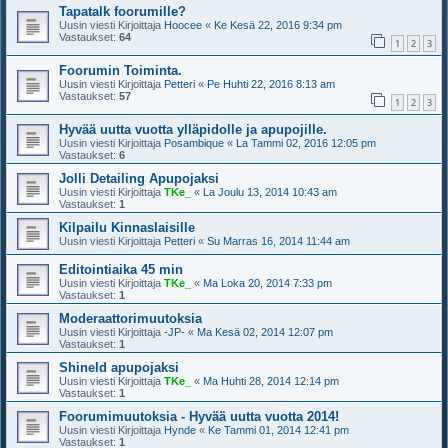
Tapatalk foorumille?
Uusin viesti Kirjoittaja
Hoocee
«
Ke Kesä 22, 2016 9:34 pm
Vastaukset:
64
1
2
3
Foorumin Toiminta.
Uusin viesti Kirjoittaja
Petteri
«
Pe Huhti 22, 2016 8:13 am
Vastaukset:
57
1
2
3
Hyvää uutta vuotta ylläpidolle ja apupojille.
Uusin viesti Kirjoittaja
Posambique
«
La Tammi 02, 2016 12:05 pm
Vastaukset:
6
Jolli Detailing Apupojaksi
Uusin viesti Kirjoittaja
TKe_
«
La Joulu 13, 2014 10:43 am
Vastaukset:
1
Kilpailu Kinnaslaisille
Uusin viesti Kirjoittaja
Petteri
«
Su Marras 16, 2014 11:44 am
Editointiaika 45 min
Uusin viesti Kirjoittaja
TKe_
«
Ma Loka 20, 2014 7:33 pm
Vastaukset:
1
Moderaattorimuutoksia
Uusin viesti Kirjoittaja
-JP-
«
Ma Kesä 02, 2014 12:07 pm
Vastaukset:
1
Shineld apupojaksi
Uusin viesti Kirjoittaja
TKe_
«
Ma Huhti 28, 2014 12:14 pm
Vastaukset:
1
Foorumimuutoksia - Hyvää uutta vuotta 2014!
Uusin viesti Kirjoittaja
Hynde
«
Ke Tammi 01, 2014 12:41 pm
Vastaukset:
1