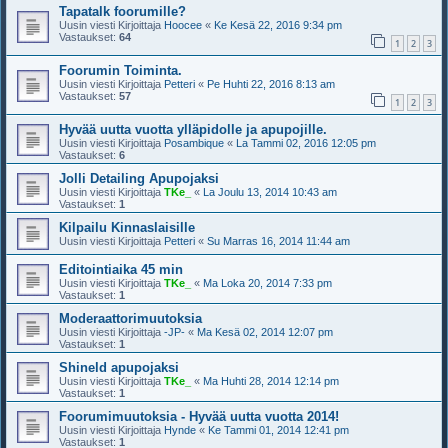
Tapatalk foorumille?
Uusin viesti Kirjoittaja
Hoocee
«
Ke Kesä 22, 2016 9:34 pm
Vastaukset:
64
1
2
3
Foorumin Toiminta.
Uusin viesti Kirjoittaja
Petteri
«
Pe Huhti 22, 2016 8:13 am
Vastaukset:
57
1
2
3
Hyvää uutta vuotta ylläpidolle ja apupojille.
Uusin viesti Kirjoittaja
Posambique
«
La Tammi 02, 2016 12:05 pm
Vastaukset:
6
Jolli Detailing Apupojaksi
Uusin viesti Kirjoittaja
TKe_
«
La Joulu 13, 2014 10:43 am
Vastaukset:
1
Kilpailu Kinnaslaisille
Uusin viesti Kirjoittaja
Petteri
«
Su Marras 16, 2014 11:44 am
Editointiaika 45 min
Uusin viesti Kirjoittaja
TKe_
«
Ma Loka 20, 2014 7:33 pm
Vastaukset:
1
Moderaattorimuutoksia
Uusin viesti Kirjoittaja
-JP-
«
Ma Kesä 02, 2014 12:07 pm
Vastaukset:
1
Shineld apupojaksi
Uusin viesti Kirjoittaja
TKe_
«
Ma Huhti 28, 2014 12:14 pm
Vastaukset:
1
Foorumimuutoksia - Hyvää uutta vuotta 2014!
Uusin viesti Kirjoittaja
Hynde
«
Ke Tammi 01, 2014 12:41 pm
Vastaukset:
1