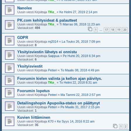
Nanolex
Uusin viesti Kirjoittaja
TKe_
«
Ke Helmi 27, 2019 2:14 pm
PK.com kehitysideat & palautteet
Uusin viesti Kirjoittaja
TKe_
«
Ti Marras 06, 2018 11:23 am
Vastaukset:
494
1
17
18
19
20
…
GDPR
Uusin viesti Kirjoittaja
mj2014
«
La Touko 26, 2018 7:09 pm
Vastaukset:
8
Yksityisviestin lähetys ei onnistu
Uusin viesti Kirjoittaja
Saippua
«
Pe Huhti 20, 2018 6:34 pm
Vastaukset:
6
Yksityisviestit
Uusin viesti Kirjoittaja
Petteri
«
To Maalis 08, 2018 4:49 pm
Foorumin kielen valinta ja kellon ajan päivitys.
Uusin viesti Kirjoittaja
TKe_
«
To Helmi 22, 2018 8:31 am
Foorumin lopetus
Uusin viesti Kirjoittaja
Petteri
«
Ma Tammi 22, 2018 2:57 pm
Detailingshopin Apupoika-status on päättynyt
Uusin viesti Kirjoittaja
Petteri
«
Pe Maalis 31, 2017 2:15 pm
Vastaukset:
1
Kuvien liittäminen
Uusin viesti Kirjoittaja
K70
«
Ke Syys 14, 2016 8:22 am
Vastaukset:
35
1
2