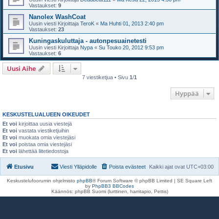
Vastaukset:
9
Nanolex WashCoat
Uusin viesti Kirjoittaja
TeroK
«
Ma Huhti 01, 2013 2:40 pm
Vastaukset:
23
Kuningaskuluttaja - autonpesuainetesti
Uusin viesti Kirjoittaja
Nypa
«
Su Touko 20, 2012 9:53 pm
Vastaukset:
6
Uusi Aihe
7 viestiketjua • Sivu
1
/
1
Hyppää
KESKUSTELUALUEEN OIKEUDET
Et voi
kirjoittaa uusia viestejä
Et voi
vastata viestiketjuihin
Et voi
muokata omia viestejäsi
Et voi
poistaa omia viestejäsi
Et voi
lähettää liitetiedostoja
Etusivu
Viesti Ylläpidolle
Poista evästeet
Kaikki ajat ovat
UTC+03:00
Keskustelufoorumin ohjelmisto
phpBB
® Forum Software © phpBB Limited | SE Square Left
by
PhpBB3 BBCodes
Käännös: phpBB Suomi (lurttinen, harritapio, Pettis)