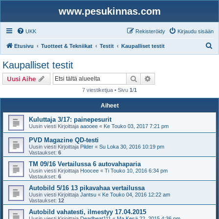
www.pesukinnas.com
UKK
Rekisteröidy
Kirjaudu sisään
E
Etusivu
Tuotteet & Tekniikat
Testit
Kaupalliset testit
t
Kaupalliset testit
s
Etsi
Tarkennettu haku
Uusi Aihe
i
7 viestiketjua • Sivu
1
/
1
Aiheet
Kuluttaja 3/17: painepesurit
Uusin viesti Kirjoittaja
aaooee
«
Ke Touko 03, 2017 7:21 pm
PVD Magazine QD-testi
Uusin viesti Kirjoittaja
Pilder
«
Su Loka 30, 2016 10:19 pm
Vastaukset:
6
TM 09/16 Vertailussa 6 autovahaparia
Uusin viesti Kirjoittaja
Hoocee
«
Ti Touko 10, 2016 6:34 pm
Vastaukset:
6
Autobild 5/16 13 pikavahaa vertailussa
Uusin viesti Kirjoittaja
Jantsu
«
Ke Touko 04, 2016 12:22 am
Vastaukset:
12
Autobild vahatesti, ilmestyy 17.04.2015
Uusin viesti Kirjoittaja
Deadbeat111
«
Ma Kesä 22, 2015 4:36 pm