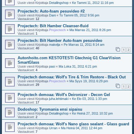
Uusin viesti Kirjoittaja
Detailingshop
«
Ke Tammi 11, 2012 11:16 pm
Projectech: Auto-foam pesuvideo #2
Uusin viesti Kirjoittaja
Dani
«
To Tammi 05, 2012 9:56 pm
Vastaukset:
12
Projectech: Bilt Hamber Cleanser-fluid
Uusin viesti Kirjoittaja
Projectech
«
Ma Marras 21, 2011 8:26 pm
Vastaukset:
1
Projectech: Bilt Hamber Auto-foam pesuvideo
Uusin viesti Kirjoittaja
makelja
«
Pe Marras 11, 2011 8:14 am
Vastaukset:
40
1
2
Autonhoito.com KESTOTESTI Gtechniq G1 ClearVision
SmartGlass
Uusin viesti Kirjoittaja
pasi
«
Ma Loka 31, 2011 6:21 pm
Vastaukset:
4
Projectech demoaa: Wolf's Tire & Trim Restore - Black Out
Uusin viesti Kirjoittaja
Projectech
«
Ma Syys 19, 2011 6:29 pm
Vastaukset:
29
1
2
Projectech demoaa: Wolf's Deironizer - Decon Gel
Uusin viesti Kirjoittaja
juha.lehtimaki
«
Ke Elo 03, 2011 1:33 pm
Vastaukset:
17
Dodoshop: Tyromania ensi sipaisu
Uusin viesti Kirjoittaja
Detailingshop
«
Ke Heinä 27, 2011 10:32 pm
Vastaukset:
2
Projectech demoaa: Wolf's Nano glass sealant - Glass guard
Uusin viesti Kirjoittaja
Urran
«
Ma Heinä 04, 2011 12:44 pm
Vastaukset:
7