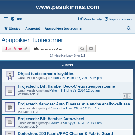
www.pesukinnas.com
UKK
Rekisteröidy
Kirjaudu sisään
E
Etusivu
Apupojat
Apupoikien tuotecorneri
t
Apupoikien tuotecorneri
s
Etsi
Tarkennettu haku
Uusi Aihe
i
14 viestiketjua • Sivu
1
/
1
Aiheet
Ohjeet tuotecornerin käyttöön.
Uusin viesti Kirjoittaja
Petteri
«
Ke Heinä 27, 2011 5:46 pm
Projectech: Bilt Hamber Deox-C -ruosteenpoistoaine
Uusin viesti Kirjoittaja
Peke
«
Ti Huhti 29, 2014 12:55 am
Vastaukset:
35
1
2
Projectech demoaa: Auto Finesse Avalanche ensikokeilussa
Uusin viesti Kirjoittaja
Petris
«
La Loka 20, 2012 12:17 pm
Vastaukset:
2
Projectech: Bilt Hamber Auto-wheel
Uusin viesti Kirjoittaja
Lowlife
«
Su Syys 16, 2012 9:47 am
Vastaukset:
9
Dodoshop: 303 Fabric/PVC Cleaner & Fabric Guard