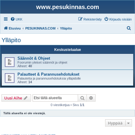
www.pesukinnas.com
UKK
Rekisteröidy
Kirjaudu sisään
E
Etusivu
PESUKINNAS.COM
Ylläpito
t
Ylläpito
s
Keskustelualue
i
Säännöt & Ohjeet
Foorumin yleiset säännöt ja ohjeet
Aiheet:
40
Palautteet & Parannusehdotukset
Palautetta ja parannusehdotuksia ylläpidolle
Aiheet:
14
Etsi
Tarkennettu haku
Uusi Aihe
0 viestiketjua • Sivu
1
/
1
Tällä alueella ei ole viestejä.
Hyppää