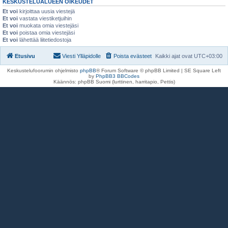
KESKUSTELUALUEEN OIKEUDET
Et voi
kirjoittaa uusia viestejä
Et voi
vastata viestiketjuihin
Et voi
muokata omia viestejäsi
Et voi
poistaa omia viestejäsi
Et voi
lähettää liitetiedostoja
Etusivu
Viesti Ylläpidolle
Poista evästeet
Kaikki ajat ovat
UTC+03:00
Keskustelufoorumin ohjelmisto
phpBB
® Forum Software © phpBB Limited | SE Square Left
by
PhpBB3 BBCodes
Käännös: phpBB Suomi (lurttinen, harritapio, Pettis)