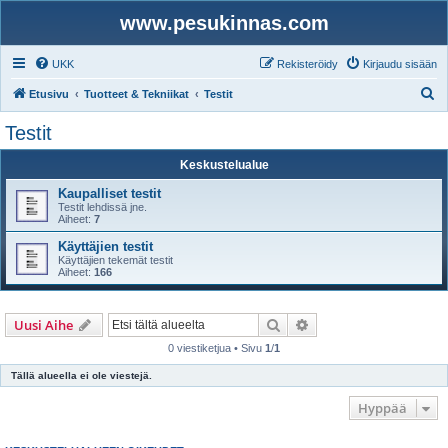
www.pesukinnas.com
UKK
Rekisteröidy
Kirjaudu sisään
E
Etusivu
Tuotteet & Tekniikat
Testit
t
Testit
s
Keskustelualue
i
Kaupalliset testit
Testit lehdissä jne.
Aiheet:
7
Käyttäjien testit
Käyttäjien tekemät testit
Aiheet:
166
Etsi
Tarkennettu haku
Uusi Aihe
0 viestiketjua • Sivu
1
/
1
Tällä alueella ei ole viestejä.
Hyppää