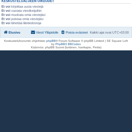
KESKUSTELUALUEEN OIKEUDET
Et voi
kirjoittaa uusia viestejä
Et voi
vastata viestiketjuihin
Et voi
muokata omia viestejäsi
Et voi
poistaa omia viestejäsi
Et voi
lähettää liitetiedostoja
Etusivu
Viesti Ylläpidolle
Poista evästeet
Kaikki ajat ovat
UTC+03:00
Keskustelufoorumin ohjelmisto
phpBB
® Forum Software © phpBB Limited | SE Square Left
by
PhpBB3 BBCodes
Käännös: phpBB Suomi (lurttinen, harritapio, Pettis)