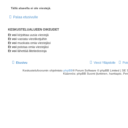
Tällä alueella ei ole viestejä.
Palaa etusivulle
KESKUSTELUALUEEN OIKEUDET
Et voi
kirjoittaa uusia viestejä
Et voi
vastata viestiketjuihin
Et voi
muokata omia viestejäsi
Et voi
poistaa omia viestejäsi
Et voi
lähettää liitetiedostoja
Etusivu
Viesti Ylläpidolle
Poi
Keskustelufoorumin ohjelmisto
phpBB
® Forum Software © phpBB Limited | SE 
Käännös: phpBB Suomi (lurttinen, harritapio, Pett