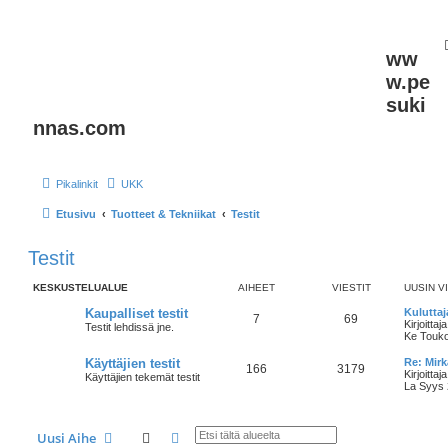
ww
w.pe
suki
nnas.com
Pikalinkit
UKK
Etusivu
Tuotteet & Tekniikat
Testit
Testit
KESKUSTELUALUE
AIHEET
VIESTIT
UUSIN V
Kaupalliset testit
Kuluttaj
7
69
Kirjoittaj
Testit lehdissä jne.
Ke Touko
Käyttäjien testit
Re: Mir
166
3179
Kirjoittaj
Käyttäjien tekemät testit
La Syys 
Etsi
Tarkennettu haku
Uusi Aihe