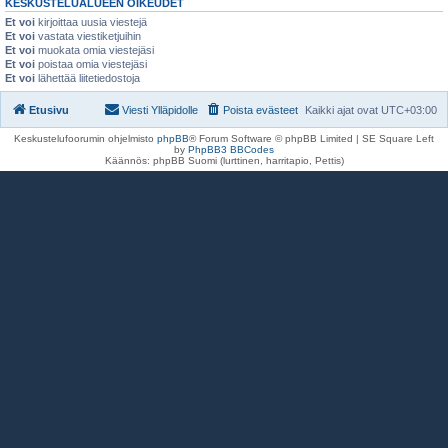
KESKUSTELUALUEEN OIKEUDET
Et voi
kirjoittaa uusia viestejä
Et voi
vastata viestiketjuihin
Et voi
muokata omia viestejäsi
Et voi
poistaa omia viestejäsi
Et voi
lähettää liitetiedostoja
Etusivu
Viesti Ylläpidolle
Poista evästeet
Kaikki ajat ovat
UTC+03:00
Keskustelufoorumin ohjelmisto
phpBB
® Forum Software © phpBB Limited | SE Square Left
by
PhpBB3 BBCodes
Käännös: phpBB Suomi (lurttinen, harritapio, Pettis)