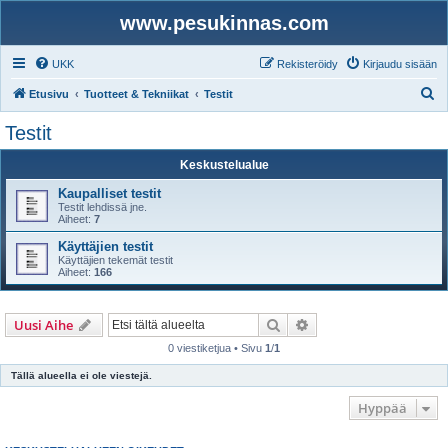
www.pesukinnas.com
UKK
Rekisteröidy
Kirjaudu sisään
E
Etusivu
Tuotteet & Tekniikat
Testit
t
Testit
s
Keskustelualue
i
Kaupalliset testit
Testit lehdissä jne.
Aiheet:
7
Käyttäjien testit
Käyttäjien tekemät testit
Aiheet:
166
Etsi
Tarkennettu haku
Uusi Aihe
0 viestiketjua • Sivu
1
/
1
Tällä alueella ei ole viestejä.
Hyppää