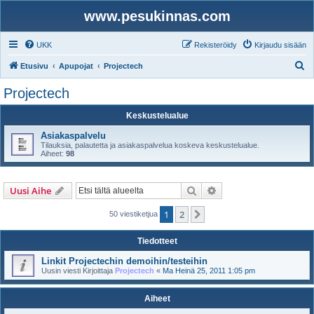
www.pesukinnas.com
UKK
Rekisteröidy
Kirjaudu sisään
E
Etusivu
Apupojat
Projectech
t
Projectech
s
Keskustelualue
i
Asiakaspalvelu
Tilauksia, palautetta ja asiakaspalvelua koskeva keskustelualue.
Aiheet:
98
Etsi
Tarkennettu haku
Uusi Aihe
1
2
Seuraava
50 viestiketjua
Tiedotteet
Linkit Projectechin demoihin/testeihin
Uusin viesti Kirjoittaja
Projectech
«
Ma Heinä 25, 2011 1:05 pm
Aiheet