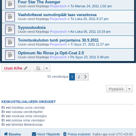
Four Star The Avenger
Uusin viesti Kirjoittaja
Projectech
«
To Marras 24, 2011 1:02 am
Vaahdottavat sumutinpäät taas varastossa
Uusin viesti Kirjoittaja
Projectech
«
To Loka 20, 2011 8:27 pm
Syysuutuuksia
Uusin viesti Kirjoittaja
Projectech
«
Ke Loka 05, 2011 10:19 pm
Toimituskuluton tunti perjantaina 30.9.2011
Uusin viesti Kirjoittaja
Projectech
«
Ti Syys 27, 2011 11:27 am
Optimum No Rinse ja Opti-Coat 2.0
Uusin viesti Kirjoittaja
Projectech
«
Pe Syys 23, 2011 5:48 pm
Uusi Aihe
1
2
Seuraava
50 viestiketjua
Hyppää
KESKUSTELUALUEEN OIKEUDET
Et voi
kirjoittaa uusia viestejä
Et voi
vastata viestiketjuihin
Et voi
muokata omia viestejäsi
Et voi
poistaa omia viestejäsi
Et voi
lähettää liitetiedostoja
Etusivu
Viesti Ylläpidolle
Poista evästeet
Kaikki ajat ovat
UTC+03:00