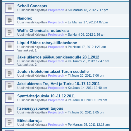
Scholl Concepts
Uusin viesti Kirjoittaja
Projectech
«
Su Marras 18, 2012 7:17 pm
Nanolex
Uusin viesti Kirjoittaja
Projectech
«
La Marras 17, 2012 4:07 pm
Wolf's Chemicals -uutuuksia
Uusin viesti Kirjoittaja
Projectech
«
Su Huhti 08, 2012 1:36 am
Liquid Shine rotary-kiillotuskone
Uusin viesti Kirjoittaja
Projectech
«
Pe Helmi 17, 2012 1:21 am
Vastaukset:
1
Jakelukierros pääkaupunkiseudulle 28.1.2012
Uusin viesti Kirjoittaja
Projectech
«
Ke Tammi 25, 2012 12:47 am
Vastaukset:
2
Joulun tuotetoimitukset Turun seudulle
Uusin viesti Kirjoittaja
Projectech
«
Ti Joulu 20, 2011 7:06 pm
Jakelukierros Tre, Hml ja Turku 16.-17.12.2011
Uusin viesti Kirjoittaja
Projectech
«
Ke Joulu 14, 2011 12:40 am
Synttäritarjouksia 10.-11.12.2011
Uusin viesti Kirjoittaja
Projectech
«
Pe Joulu 09, 2011 10:29 pm
Itsenäisyyspäivän tarjous
Uusin viesti Kirjoittaja
Projectech
«
Ti Joulu 06, 2011 1:05 pm
Etikettitarroja
Uusin viesti Kirjoittaja
Projectech
«
Pe Marras 25, 2011 12:18 am