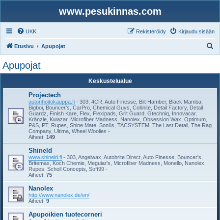
www.pesukinnas.com
UKK
Rekisteröidy
Kirjaudu sisään
E
Etusivu
Apupojat
t
Apupojat
s
Keskustelualue
i
Projectech
autonhoitokauppa.fi
- 303, 4CR, Auto Finesse, Bilt Hamber, Black Mamba,
Bigboi, Bouncer's, CarPro, Chemical Guys, Collinite, Detail Factory, Detail
Guardz, Finish Kare, Flex, Flexipads, Grit Guard, Gtechniq, Innovacar,
Kränzle, Kwazar, Microfiber Madness, Nanolex, Obsession Wax, Optimum,
P&S, PT, Rupes, Shine Mate, Sonüs, TACSYSTEM, The Last Detail, The Rag
Company, Ultima, Wheel Woolies -
Aiheet:
149
Shineld
www.shineld.fi
- 303, Angelwax, Autobrite Direct, Auto Finesse, Bouncer's,
Britemax, Koch Chemie, Meguiar's, Microfiber Madness, Monello, Nanolex,
Rupes, Scholl Concepts, Soft99 -
Aiheet:
75
Nanolex
http://www.nanolex.de/en/
Aiheet:
9
Apupoikien tuotecorneri