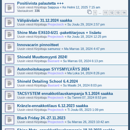
Positiivista palautetta +++
Uusin viesti Kirjoittaja
Saippua
«
Ke Helmi 12, 2025 7:15 am
Vastaukset:
336
1
11
12
13
14
…
Välipäiväale 31.12.2024 saakka
Uusin viesti Kirjoittaja
Projectech
«
Su Joulu 29, 2024 2:57 pm
Shine Mate EX610-6/21 -pakettitarjous + lisäetu
Uusin viesti Kirjoittaja
Projectech
«
Ke Joulu 18, 2024 12:25 pm
Innovacarin pinnoitteet
Uusin viesti Kirjoittaja
samunoz
«
Ma Marras 18, 2024 4:47 pm
Shineld Muuttomyynti 2024!
Uusin viesti Kirjoittaja
Bastard
«
Su Marras 03, 2024 6:13 pm
Autonhoitokaupan SYYSMYLVÄYS 2024
Uusin viesti Kirjoittaja
Projectech
«
Ma Loka 14, 2024 8:26 pm
Shineld Detailing School 6.4.2024
Uusin viesti Kirjoittaja
Bastard
«
Su Maalis 24, 2024 8:03 pm
TACSYSTEM ennakkotilauskampanja 9.1.2024 saakka
Uusin viesti Kirjoittaja
Projectech
«
Su Tammi 07, 2024 8:53 pm
Kränzle-ennakkotilaus 6.12.2023 saakka
Uusin viesti Kirjoittaja
Projectech
«
Ti Joulu 05, 2023 1:09 pm
Black Friday 24.-27.11.2023
Uusin viesti Kirjoittaja
Projectech
«
Su Marras 26, 2023 10:42 am