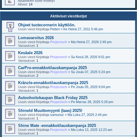
Apupoikien tuote-esittelyt
Aiheet:
14
Aktiiviset viestiketjut
Ohjeet tuotecornerin käyttöön.
Uusin viesti Kirjoittaja
Petteri
«
Ke Heinä 27, 2011 5:46 pm
Lomavaroitus 2026
Uusin viesti Kirjoittaja
Projectech
«
Ma Heinä 27, 2026 2:49 pm
Vastaukset:
1
Kesäale 2026
Uusin viesti Kirjoittaja
Projectech
«
Su Kesä 28, 2026 9:01 pm
Vastaukset:
1
CarPro-ennakkotilauskampanja 2025
Uusin viesti Kirjoittaja
Projectech
«
Su Joulu 07, 2025 5:24 pm
Vastaukset:
2
Kränzle-ennakkotilauskampanja 2025
Uusin viesti Kirjoittaja
Projectech
«
Pe Joulu 05, 2025 9:04 pm
Vastaukset:
1
Autonhoitokaupan Black Friday 2025
Uusin viesti Kirjoittaja
Projectech
«
Pe Marras 28, 2025 5:29 pm
Shineld Muuttomyynti (taas) 2025!
Uusin viesti Kirjoittaja
samunoz
«
Ma Loka 27, 2025 2:44 pm
Vastaukset:
1
Shine Mate -ennakkotilauskampanja 2025
Uusin viesti Kirjoittaja
Projectech
«
Ma Loka 13, 2025 12:23 am
Vastaukset:
1