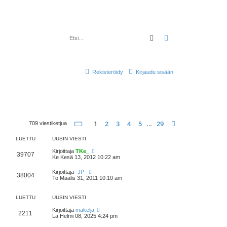
Etsi
Tarkennettu haku
Rekisteröidy
Kirjaudu sisään
Sivu
1
/
29
1
2
3
4
5
29
Seuraava
709 viestiketjua
…
LUETTU
UUSIN VIESTI
Kirjoittaja
TKe_
39707
Ke Kesä 13, 2012 10:22 am
Kirjoittaja
-JP-
38004
To Maalis 31, 2011 10:10 am
LUETTU
UUSIN VIESTI
Kirjoittaja
makelja
2211
La Helmi 08, 2025 4:24 pm