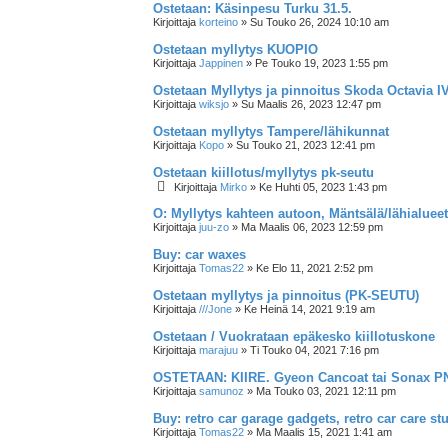
Ostetaan: Käsinpesu Turku 31.5.
Kirjoittaja
korteino
»
Su Touko 26, 2024 10:10 am
Ostetaan myllytys KUOPIO
Kirjoittaja
Jappinen
»
Pe Touko 19, 2023 1:55 pm
Ostetaan Myllytys ja pinnoitus Skoda Octavia I
Kirjoittaja
wiksjo
»
Su Maalis 26, 2023 12:47 pm
Ostetaan myllytys Tampere/lähikunnat
Kirjoittaja
Kopo
»
Su Touko 21, 2023 12:41 pm
Ostetaan kiillotus/myllytys pk-seutu
Kirjoittaja
Mirko
»
Ke Huhti 05, 2023 1:43 pm
O: Myllytys kahteen autoon, Mäntsälä/lähialueet
Kirjoittaja
juu-zo
»
Ma Maalis 06, 2023 12:59 pm
Buy: car waxes
Kirjoittaja
Tomas22
»
Ke Elo 11, 2021 2:52 pm
Ostetaan myllytys ja pinnoitus (PK-SEUTU)
Kirjoittaja
///Jone
»
Ke Heinä 14, 2021 9:19 am
Ostetaan / Vuokrataan epäkesko kiillotuskone
Kirjoittaja
marajuu
»
Ti Touko 04, 2021 7:16 pm
OSTETAAN: KIIRE. Gyeon Cancoat tai Sonax P
Kirjoittaja
samunoz
»
Ma Touko 03, 2021 12:11 pm
Buy: retro car garage gadgets, retro car care stu
Kirjoittaja
Tomas22
»
Ma Maalis 15, 2021 1:41 am