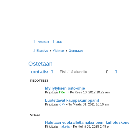
Pikalinkit
UKK
Etusivu
Yleinen
Ostetaan
Ostetaan
Etsi
Tarken
Uusi Aihe
TIEDOTTEET
Myllytyksen osto-ohje
Kirjoittaja
TKe_
»
Ke Kesä 13, 2012 10:22 am
Luotettavat kauppakumppanit
Kirjoittaja
-JP-
»
To Maalis 31, 2011 10:10 am
AIHEET
Halutaan vuokralle/lainaksi pieni kiillotuskone
Kirjoittaja
makelja
»
Ke Helmi 05, 2025 2:49 pm