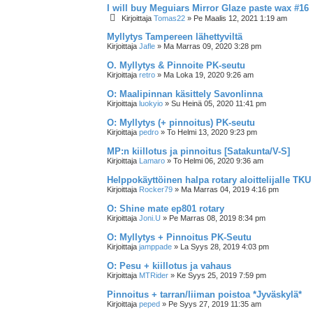
I will buy Meguiars Mirror Glaze paste wax #16
Kirjoittaja
Tomas22
»
Pe Maalis 12, 2021 1:19 am
Myllytys Tampereen lähettyviltä
Kirjoittaja
Jafle
»
Ma Marras 09, 2020 3:28 pm
O. Myllytys & Pinnoite PK-seutu
Kirjoittaja
retro
»
Ma Loka 19, 2020 9:26 am
O: Maalipinnan käsittely Savonlinna
Kirjoittaja
luokyio
»
Su Heinä 05, 2020 11:41 pm
O: Myllytys (+ pinnoitus) PK-seutu
Kirjoittaja
pedro
»
To Helmi 13, 2020 9:23 pm
MP:n kiillotus ja pinnoitus [Satakunta/V-S]
Kirjoittaja
Lamaro
»
To Helmi 06, 2020 9:36 am
Helppokäyttöinen halpa rotary aloittelijalle TKU
Kirjoittaja
Rocker79
»
Ma Marras 04, 2019 4:16 pm
O: Shine mate ep801 rotary
Kirjoittaja
Joni.U
»
Pe Marras 08, 2019 8:34 pm
O: Myllytys + Pinnoitus PK-Seutu
Kirjoittaja
jamppade
»
La Syys 28, 2019 4:03 pm
O: Pesu + kiillotus ja vahaus
Kirjoittaja
MTRider
»
Ke Syys 25, 2019 7:59 pm
Pinnoitus + tarran/liiman poistoa *Jyväskylä*
Kirjoittaja
peped
»
Pe Syys 27, 2019 11:35 am