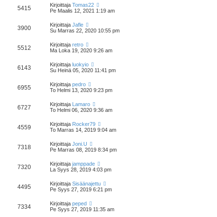
Kirjoittaja
Tomas22
5415
Pe Maalis 12, 2021 1:19 am
Kirjoittaja
Jafle
3900
Su Marras 22, 2020 10:55 pm
Kirjoittaja
retro
5512
Ma Loka 19, 2020 9:26 am
Kirjoittaja
luokyio
6143
Su Heinä 05, 2020 11:41 pm
Kirjoittaja
pedro
6955
To Helmi 13, 2020 9:23 pm
Kirjoittaja
Lamaro
6727
To Helmi 06, 2020 9:36 am
Kirjoittaja
Rocker79
4559
To Marras 14, 2019 9:04 am
Kirjoittaja
Joni.U
7318
Pe Marras 08, 2019 8:34 pm
Kirjoittaja
jamppade
7320
La Syys 28, 2019 4:03 pm
Kirjoittaja
Sisäänajettu
4495
Pe Syys 27, 2019 6:21 pm
Kirjoittaja
peped
7334
Pe Syys 27, 2019 11:35 am