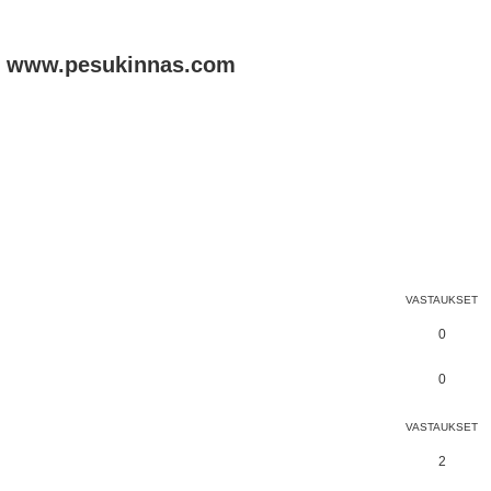
www.pesukinnas.com
nettu haku
VASTAUKSET
0
0
VASTAUKSET
2