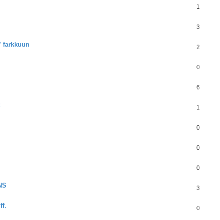
1
3
V farkkuun
2
0
6
1
0
0
0
NS
3
ff.
0