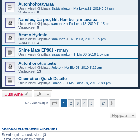
Autonhoitotavaraa
Uusin viesti Kirjoittaja
Sisäänajettu
«
Ma Loka 21, 2019 6:39 pm
Vastaukset:
6
Nanolex, Carpro, Bilt-Hamber ym tavaraa
Uusin viesti Kirjoittaja
samunoz
«
Pe Loka 18, 2019 11:15 pm
Vastaukset:
5
Ammo Hydrate
Uusin viesti Kirjoittaja
samunoz
«
To Elo 08, 2019 5:15 pm
Vastaukset:
3
Shine Mate EP801 - rotary
Uusin viesti Kirjoittaja
Sisäänajettu
«
Ti Elo 06, 2019 1:57 pm
Autonhoitotuotteita
Uusin viesti Kirjoittaja
Jokke
«
Ma Elo 05, 2019 5:22 am
Vastaukset:
13
Chemotion Quick Detailer
Uusin viesti Kirjoittaja
Tomas22
«
Ma Heinä 29, 2019 3:04 pm
Uusi Aihe
Sivu
1
/
21
1
2
3
4
5
21
Seuraava
525 viestiketjua
…
Hyppää
KESKUSTELUALUEEN OIKEUDET
Et voi
kirjoittaa uusia viestejä
Et voi
vastata viestiketjuihin