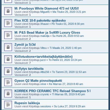
Vastaukset:
1
M: Poorboys White Diamond 473 ml UUSI!
Uusin viesti Kirjoittaja
MiguelS
«
Ma Touko 25, 2020 3:21 pm
Vastaukset:
1
Flex XCE 10-8 pakotettu epäkesko
Uusin viesti Kirjoittaja
Xhaust
«
Pe Touko 01, 2020 8:30 pm
Vastaukset:
1
M: P&S Bead Maker ja Soft99 Luxury Gloss
Uusin viesti Kirjoittaja
makelja
«
Su Huhti 26, 2020 8:53 am
Vastaukset:
2
Zymöl ja Si3d
Uusin viesti Kirjoittaja
Viltsu
«
Ti Maalis 24, 2020 1:40 pm
Vastaukset:
2
Kiillotuskone+tarvikkeita(käyttämätön)
Uusin viesti Kirjoittaja
juzzi
«
To Helmi 13, 2020 10:24 pm
Vastaukset:
7
Myllytys tarvikkeita
Uusin viesti Kirjoittaja
Alfa156
«
To Tammi 23, 2020 11:53 am
Vastaukset:
2
Gyeon Q2 Matte pinnoitepaketti
Uusin viesti Kirjoittaja
viree
«
Ke Marras 27, 2019 8:40 am
KORREK PRO CERAMIC TFC Reload Shampoo 5 l
Uusin viesti Kirjoittaja
cryonic
«
Ti Marras 05, 2019 9:43 pm
Vastaukset:
1
Rupesin laikkoja
Uusin viesti Kirjoittaja
sessions
«
Su Loka 27, 2019 9:29 am