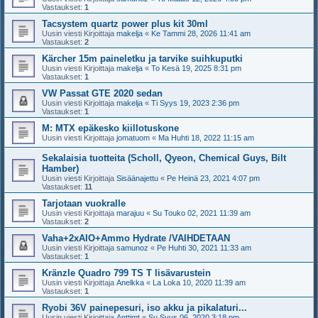
Vastaukset:
1
Tacsystem quartz power plus kit 30ml
Uusin viesti Kirjoittaja
makelja
«
Ke Tammi 28, 2026 11:41 am
Vastaukset:
2
Kärcher 15m paineletku ja tarvike suihkuputki
Uusin viesti Kirjoittaja
makelja
«
To Kesä 19, 2025 8:31 pm
Vastaukset:
1
VW Passat GTE 2020 sedan
Uusin viesti Kirjoittaja
makelja
«
Ti Syys 19, 2023 2:36 pm
Vastaukset:
1
M: MTX epäkesko kiillotuskone
Uusin viesti Kirjoittaja
jomatuom
«
Ma Huhti 18, 2022 11:15 am
Sekalaisia tuotteita (Scholl, Qyeon, Chemical Guys, Bilt
Hamber)
Uusin viesti Kirjoittaja
Sisäänajettu
«
Pe Heinä 23, 2021 4:07 pm
Vastaukset:
11
Tarjotaan vuokralle
Uusin viesti Kirjoittaja
marajuu
«
Su Touko 02, 2021 11:39 am
Vastaukset:
2
Vaha+2xAIO+Ammo Hydrate /VAIHDETAAN
Uusin viesti Kirjoittaja
samunoz
«
Pe Huhti 30, 2021 11:33 am
Vastaukset:
1
Kränzle Quadro 799 TS T lisävarustein
Uusin viesti Kirjoittaja
Anelkka
«
La Loka 10, 2020 11:39 am
Vastaukset:
1
Ryobi 36V painepesuri, iso akku ja pikalaturi...
Uusin viesti Kirjoittaja
Anttimt
«
Su Syys 06, 2020 3:18 pm