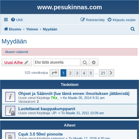
www.pesukinnas.com
UKK
Rekisteröidy
Kirjaudu sisään
E
Etusivu
Yleinen
Myydään
t
Myydään
s
i
Alueen säännöt
Etsi
Tarkennettu haku
Uusi Aihe
Sivu
1
/
21
1
2
3
4
5
21
Seuraava
525 viestiketjua
…
Tiedotteet
Ohjeet ja Säännöt (lue tämä ennen ilmoituksen jättämistä)
Uusin viesti Kirjoittaja
TKe_
«
Ke Maalis 05, 2014 9:31 am
Vastaukset:
2
Luotettavat kauppakumppanit
Uusin viesti Kirjoittaja
-JP-
«
To Maalis 31, 2011 10:09 am
Aiheet
Cquk 3.0 50ml pinnoite
Uusin viesti Kirjoittaja
samunoz
«
To Maalis 12, 2026 4:30 pm