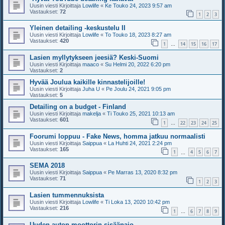
Uusin viesti Kirjoittaja
Lowlife
«
Ke Touko 24, 2023 9:57 am
Vastaukset:
72
1
2
3
Yleinen detailing -keskustelu II
Uusin viesti Kirjoittaja
Lowlife
«
To Touko 18, 2023 8:27 am
Vastaukset:
420
1
14
15
16
17
…
Lasien myllytykseen jeesiä? Keski-Suomi
Uusin viesti Kirjoittaja
maaco
«
Su Helmi 20, 2022 6:20 pm
Vastaukset:
2
Hyvää Joulua kaikille kinnastelijoille!
Uusin viesti Kirjoittaja
Juha U
«
Pe Joulu 24, 2021 9:05 pm
Vastaukset:
5
Detailing on a budget - Finland
Uusin viesti Kirjoittaja
makelja
«
Ti Touko 25, 2021 10:13 am
Vastaukset:
601
1
22
23
24
25
…
Foorumi loppuu - Fake News, homma jatkuu normaalisti
Uusin viesti Kirjoittaja
Saippua
«
La Huhti 24, 2021 2:24 pm
Vastaukset:
165
1
4
5
6
7
…
SEMA 2018
Uusin viesti Kirjoittaja
Saippua
«
Pe Marras 13, 2020 8:32 pm
Vastaukset:
71
1
2
3
Lasien tummennuksista
Uusin viesti Kirjoittaja
Lowlife
«
Ti Loka 13, 2020 10:42 pm
Vastaukset:
216
1
6
7
8
9
…
Uuden auton moottorin sisäänajo