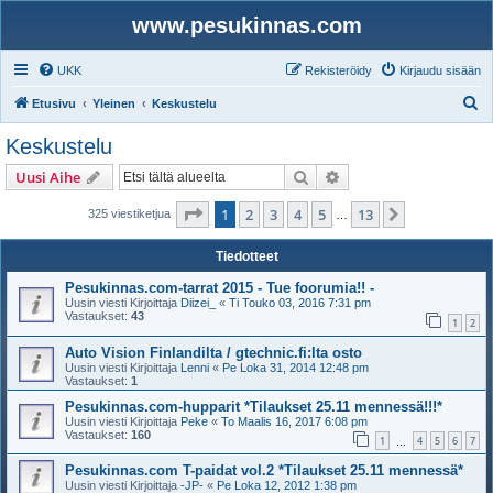
www.pesukinnas.com
UKK
Rekisteröidy
Kirjaudu sisään
E
Etusivu
Yleinen
Keskustelu
t
Keskustelu
s
Etsi
Tarkennettu haku
Uusi Aihe
i
Sivu
1
/
13
1
2
3
4
5
13
Seuraava
325 viestiketjua
…
Tiedotteet
Pesukinnas.com-tarrat 2015 - Tue foorumia!! -
Uusin viesti Kirjoittaja
Diizei_
«
Ti Touko 03, 2016 7:31 pm
Vastaukset:
43
1
2
Auto Vision Finlandilta / gtechnic.fi:lta osto
Uusin viesti Kirjoittaja
Lenni
«
Pe Loka 31, 2014 12:48 pm
Vastaukset:
1
Pesukinnas.com-hupparit *Tilaukset 25.11 mennessä!!!*
Uusin viesti Kirjoittaja
Peke
«
To Maalis 16, 2017 6:08 pm
Vastaukset:
160
1
4
5
6
7
…
Pesukinnas.com T-paidat vol.2 *Tilaukset 25.11 mennessä*
Uusin viesti Kirjoittaja
-JP-
«
Pe Loka 12, 2012 1:38 pm