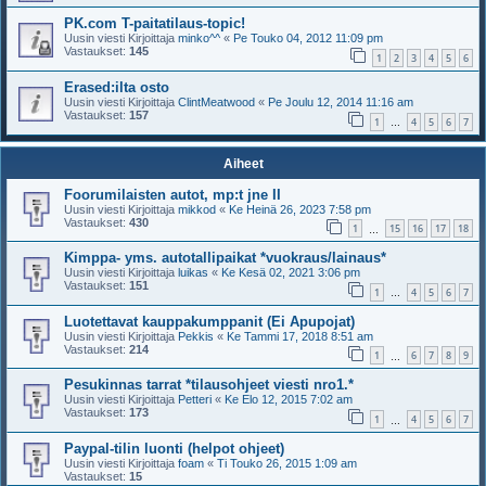
PK.com T-paitatilaus-topic!
Uusin viesti Kirjoittaja
minko^^
«
Pe Touko 04, 2012 11:09 pm
Vastaukset:
145
1
2
3
4
5
6
Erased:ilta osto
Uusin viesti Kirjoittaja
ClintMeatwood
«
Pe Joulu 12, 2014 11:16 am
Vastaukset:
157
1
4
5
6
7
…
Aiheet
Foorumilaisten autot, mp:t jne II
Uusin viesti Kirjoittaja
mikkod
«
Ke Heinä 26, 2023 7:58 pm
Vastaukset:
430
1
15
16
17
18
…
Kimppa- yms. autotallipaikat *vuokraus/lainaus*
Uusin viesti Kirjoittaja
luikas
«
Ke Kesä 02, 2021 3:06 pm
Vastaukset:
151
1
4
5
6
7
…
Luotettavat kauppakumppanit (Ei Apupojat)
Uusin viesti Kirjoittaja
Pekkis
«
Ke Tammi 17, 2018 8:51 am
Vastaukset:
214
1
6
7
8
9
…
Pesukinnas tarrat *tilausohjeet viesti nro1.*
Uusin viesti Kirjoittaja
Petteri
«
Ke Elo 12, 2015 7:02 am
Vastaukset:
173
1
4
5
6
7
…
Paypal-tilin luonti (helpot ohjeet)
Uusin viesti Kirjoittaja
foam
«
Ti Touko 26, 2015 1:09 am
Vastaukset:
15