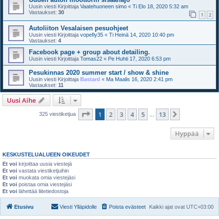
Uusin viesti Kirjoittaja
Vaatehuoneen simo
«
Ti Elo 18, 2020 5:32 am
Vastaukset:
30
1
2
Autoliiton Vesalaisen pesuohjeet
Uusin viesti Kirjoittaja
vopefiy35
«
Ti Heinä 14, 2020 10:40 pm
Vastaukset:
4
Facebook page + group about detailing.
Uusin viesti Kirjoittaja
Tomas22
«
Pe Huhti 17, 2020 6:53 pm
Pesukinnas 2020 summer start / show & shine
Uusin viesti Kirjoittaja
Bastard
«
Ma Maalis 16, 2020 2:41 pm
Vastaukset:
11
Uusi Aihe
Sivu
1
/
13
1
2
3
4
5
13
Seuraava
325 viestiketjua
…
Hyppää
KESKUSTELUALUEEN OIKEUDET
Et voi
kirjoittaa uusia viestejä
Et voi
vastata viestiketjuihin
Et voi
muokata omia viestejäsi
Et voi
poistaa omia viestejäsi
Et voi
lähettää liitetiedostoja
Etusivu
Viesti Ylläpidolle
Poista evästeet
Kaikki ajat ovat
UTC+03:00