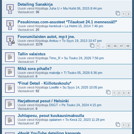
Detailing Sanakirja
Uusin viesti Kirjoittaja
Juha U
«
Ma Huhti 06, 2015 8:44 pm
Vastaukset:
36
1
2
Pesukinnas.com-asusteet *Tilaukset 24.1 mennessä!!*
Uusin viesti Kirjoittaja
henkkuli
«
La Helmi 15, 2014 7:46 pm
Vastaukset:
20
Foorumilaisten autot, mp:t jne.
Uusin viesti Kirjoittaja
Anttuu
«
To Syys 19, 2013 10:47 pm
Vastaukset:
1178
1
45
46
47
48
…
Tallin valaistus
Uusin viesti Kirjoittaja
Timo_R
«
Su Touko 24, 2026 7:56 pm
Vastaukset:
7
Mikä sora pihalle?
Uusin viesti Kirjoittaja
makelja
«
Ti Touko 05, 2026 6:36 pm
Vastaukset:
6
*Final Detail - Kiillotuskoulu*
Uusin viesti Kirjoittaja
Lowlife
«
Su Syys 14, 2025 10:05 pm
Vastaukset:
92
1
2
3
4
Harjattomat pesut / Helsinki
Uusin viesti Kirjoittaja
D5GT
«
Pe Touko 24, 2024 4:15 pm
Vastaukset:
6
Juhlapesu, pesut kuukausimaksulla
Uusin viesti Kirjoittaja
ojalainen
«
To Kesä 22, 2023 11:28 pm
Vastaukset:
27
1
2
•Hyvät YouTube detailing kanavat•