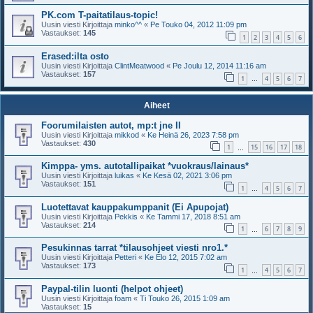
PK.com T-paitatilaus-topic!
Uusin viesti Kirjoittaja
minko^^
«
Pe Touko 04, 2012 11:09 pm
Vastaukset:
145
1
2
3
4
5
6
Erased:ilta osto
Uusin viesti Kirjoittaja
ClintMeatwood
«
Pe Joulu 12, 2014 11:16 am
Vastaukset:
157
1
4
5
6
7
…
Aiheet
Foorumilaisten autot, mp:t jne II
Uusin viesti Kirjoittaja
mikkod
«
Ke Heinä 26, 2023 7:58 pm
Vastaukset:
430
1
15
16
17
18
…
Kimppa- yms. autotallipaikat *vuokraus/lainaus*
Uusin viesti Kirjoittaja
luikas
«
Ke Kesä 02, 2021 3:06 pm
Vastaukset:
151
1
4
5
6
7
…
Luotettavat kauppakumppanit (Ei Apupojat)
Uusin viesti Kirjoittaja
Pekkis
«
Ke Tammi 17, 2018 8:51 am
Vastaukset:
214
1
6
7
8
9
…
Pesukinnas tarrat *tilausohjeet viesti nro1.*
Uusin viesti Kirjoittaja
Petteri
«
Ke Elo 12, 2015 7:02 am
Vastaukset:
173
1
4
5
6
7
…
Paypal-tilin luonti (helpot ohjeet)
Uusin viesti Kirjoittaja
foam
«
Ti Touko 26, 2015 1:09 am
Vastaukset:
15