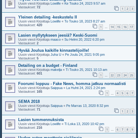
Uusin viesti Kirjoittaja
Lowlife
«
Ke Touko 24, 2023 9:57 am
Vastaukset:
72
1
2
3
Yleinen detailing -keskustelu II
Uusin viesti Kirjoittaja
Lowlife
«
To Touko 18, 2023 8:27 am
Vastaukset:
420
1
14
15
16
17
…
Lasien myllytykseen jeesiä? Keski-Suomi
Uusin viesti Kirjoittaja
maaco
«
Su Helmi 20, 2022 6:20 pm
Vastaukset:
2
Hyvää Joulua kaikille kinnastelijoille!
Uusin viesti Kirjoittaja
Juha U
«
Pe Joulu 24, 2021 9:05 pm
Vastaukset:
5
Detailing on a budget - Finland
Uusin viesti Kirjoittaja
makelja
«
Ti Touko 25, 2021 10:13 am
Vastaukset:
601
1
22
23
24
25
…
Foorumi loppuu - Fake News, homma jatkuu normaalisti
Uusin viesti Kirjoittaja
Saippua
«
La Huhti 24, 2021 2:24 pm
Vastaukset:
165
1
4
5
6
7
…
SEMA 2018
Uusin viesti Kirjoittaja
Saippua
«
Pe Marras 13, 2020 8:32 pm
Vastaukset:
71
1
2
3
Lasien tummennuksista
Uusin viesti Kirjoittaja
Lowlife
«
Ti Loka 13, 2020 10:42 pm
Vastaukset:
216
1
6
7
8
9
…
Uuden auton moottorin sisäänajo