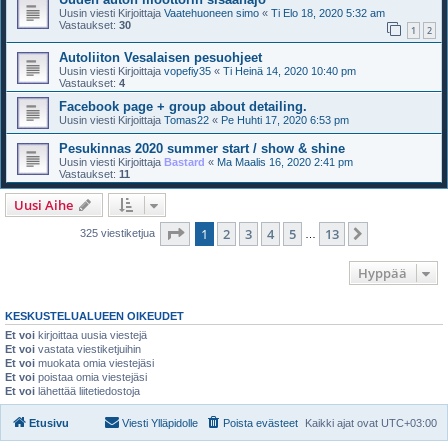
Uusin viesti Kirjoittaja
Vaatehuoneen simo
«
Ti Elo 18, 2020 5:32 am
Vastaukset:
30
1
2
Autoliiton Vesalaisen pesuohjeet
Uusin viesti Kirjoittaja
vopefiy35
«
Ti Heinä 14, 2020 10:40 pm
Vastaukset:
4
Facebook page + group about detailing.
Uusin viesti Kirjoittaja
Tomas22
«
Pe Huhti 17, 2020 6:53 pm
Pesukinnas 2020 summer start / show & shine
Uusin viesti Kirjoittaja
Bastard
«
Ma Maalis 16, 2020 2:41 pm
Vastaukset:
11
Uusi Aihe
Sivu
1
/
13
1
2
3
4
5
13
Seuraava
325 viestiketjua
…
Hyppää
KESKUSTELUALUEEN OIKEUDET
Et voi
kirjoittaa uusia viestejä
Et voi
vastata viestiketjuihin
Et voi
muokata omia viestejäsi
Et voi
poistaa omia viestejäsi
Et voi
lähettää liitetiedostoja
Etusivu
Viesti Ylläpidolle
Poista evästeet
Kaikki ajat ovat
UTC+03:00