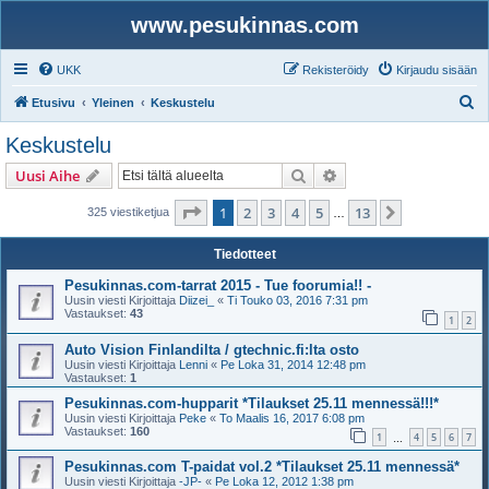
www.pesukinnas.com
UKK
Rekisteröidy
Kirjaudu sisään
E
Etusivu
Yleinen
Keskustelu
t
Keskustelu
s
Etsi
Tarkennettu haku
Uusi Aihe
i
Sivu
1
/
13
1
2
3
4
5
13
Seuraava
325 viestiketjua
…
Tiedotteet
Pesukinnas.com-tarrat 2015 - Tue foorumia!! -
Uusin viesti Kirjoittaja
Diizei_
«
Ti Touko 03, 2016 7:31 pm
Vastaukset:
43
1
2
Auto Vision Finlandilta / gtechnic.fi:lta osto
Uusin viesti Kirjoittaja
Lenni
«
Pe Loka 31, 2014 12:48 pm
Vastaukset:
1
Pesukinnas.com-hupparit *Tilaukset 25.11 mennessä!!!*
Uusin viesti Kirjoittaja
Peke
«
To Maalis 16, 2017 6:08 pm
Vastaukset:
160
1
4
5
6
7
…
Pesukinnas.com T-paidat vol.2 *Tilaukset 25.11 mennessä*
Uusin viesti Kirjoittaja
-JP-
«
Pe Loka 12, 2012 1:38 pm