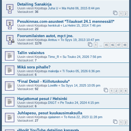
Detailing Sanakirja
Uusin viesti Kirjoittaja
Juha U
«
Ma Huhti 06, 2015 8:44 pm
Vastaukset:
36
1
2
Pesukinnas.com-asusteet *Tilaukset 24.1 mennessä!!*
Uusin viesti Kirjoittaja
henkkuli
«
La Helmi 15, 2014 7:46 pm
Vastaukset:
20
Foorumilaisten autot, mp:t jne.
Uusin viesti Kirjoittaja
Anttuu
«
To Syys 19, 2013 10:47 pm
Vastaukset:
1178
1
45
46
47
48
…
Tallin valaistus
Uusin viesti Kirjoittaja
Timo_R
«
Su Touko 24, 2026 7:56 pm
Vastaukset:
7
Mikä sora pihalle?
Uusin viesti Kirjoittaja
makelja
«
Ti Touko 05, 2026 6:36 pm
Vastaukset:
6
*Final Detail - Kiillotuskoulu*
Uusin viesti Kirjoittaja
Lowlife
«
Su Syys 14, 2025 10:05 pm
Vastaukset:
92
1
2
3
4
Harjattomat pesut / Helsinki
Uusin viesti Kirjoittaja
D5GT
«
Pe Touko 24, 2024 4:15 pm
Vastaukset:
6
Juhlapesu, pesut kuukausimaksulla
Uusin viesti Kirjoittaja
ojalainen
«
To Kesä 22, 2023 11:28 pm
Vastaukset:
27
1
2
•Hyvät YouTube detailing kanavat•