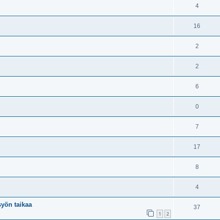
4
16
2
2
6
0
7
17
8
4
yön taikaa
37
1
2