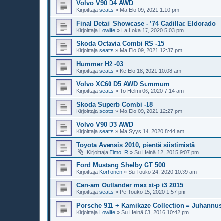
Volvo V90 D4 AWD
Kirjoittaja
seatts
»
Ma Elo 09, 2021 1:10 pm
Final Detail Showcase - ’74 Cadillac Eldorado
Kirjoittaja
Lowlife
»
La Loka 17, 2020 5:03 pm
Skoda Octavia Combi RS -15
Kirjoittaja
seatts
»
Ma Elo 09, 2021 12:37 pm
Hummer H2 -03
Kirjoittaja
seatts
»
Ke Elo 18, 2021 10:08 am
Volvo XC60 D5 AWD Summum
Kirjoittaja
seatts
»
To Helmi 06, 2020 7:14 am
Skoda Superb Combi -18
Kirjoittaja
seatts
»
Ma Elo 09, 2021 12:27 pm
Volvo V90 D3 AWD
Kirjoittaja
seatts
»
Ma Syys 14, 2020 8:44 am
Toyota Avensis 2010, pientä siistimistä
Kirjoittaja
Timo_R
»
Su Heinä 12, 2015 9:07 pm
Ford Mustang Shelby GT 500
Kirjoittaja
Korhonen
»
Su Touko 24, 2020 10:39 am
Can-am Outlander max xt-p t3 2015
Kirjoittaja
seatts
»
Pe Touko 15, 2020 1:57 pm
Porsche 911 + Kamikaze Collection = Juhannus
Kirjoittaja
Lowlife
»
Su Heinä 03, 2016 10:42 pm