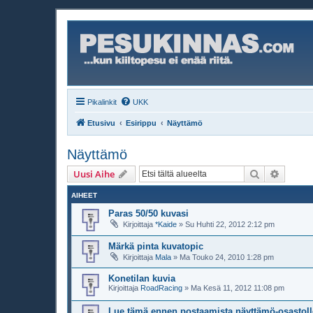
Pikalinkit
UKK
Etusivu
Esirippu
Näyttämö
Näyttämö
Etsi
Tarken
Uusi Aihe
AIHEET
Paras 50/50 kuvasi
Kirjoittaja
*Kaide
»
Su Huhti 22, 2012 2:12 pm
Märkä pinta kuvatopic
Kirjoittaja
Mala
»
Ma Touko 24, 2010 1:28 pm
Konetilan kuvia
Kirjoittaja
RoadRacing
»
Ma Kesä 11, 2012 11:08 pm
Lue tämä ennen postaamista näyttämö-osastoll