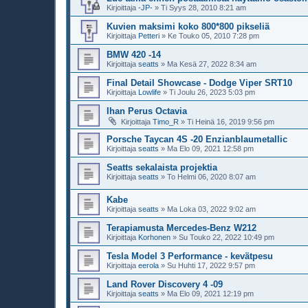
Kirjoittaja
-JP-
»
Ti Syys 28, 2010 8:21 am
Kuvien maksimi koko 800*800 pikseliä
Kirjoittaja
Petteri
»
Ke Touko 05, 2010 7:28 pm
BMW 420 -14
Kirjoittaja
seatts
»
Ma Kesä 27, 2022 8:34 am
Final Detail Showcase - Dodge Viper SRT10
Kirjoittaja
Lowlife
»
Ti Joulu 26, 2023 5:03 pm
Ihan Perus Octavia
Kirjoittaja
Timo_R
»
Ti Heinä 16, 2019 9:56 pm
Porsche Taycan 4S -20 Enzianblaumetallic
Kirjoittaja
seatts
»
Ma Elo 09, 2021 12:58 pm
Seatts sekalaista projektia
Kirjoittaja
seatts
»
To Helmi 06, 2020 8:07 am
Kabe
Kirjoittaja
seatts
»
Ma Loka 03, 2022 9:02 am
Terapiamusta Mercedes-Benz W212
Kirjoittaja
Korhonen
»
Su Touko 22, 2022 10:49 pm
Tesla Model 3 Performance - kevätpesu
Kirjoittaja
eerola
»
Su Huhti 17, 2022 9:57 pm
Land Rover Discovery 4 -09
Kirjoittaja
seatts
»
Ma Elo 09, 2021 12:19 pm