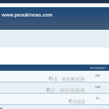
www.pesukinnas.com
nettu haku
VASTAUKSET
283
1
8
9
10
11
12
…
338
1
10
11
12
13
14
…
51
1
2
3
e!