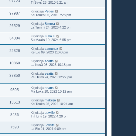
97723
Ti Syys 28, 2010 8:21 am
Kirjoittaja
Petteri
97987
Ke Touko 05, 2010 7:28 pm
Kirjoittaja
Bimora
26529
La Tammi 24, 2026 4:22 pm
Kirjoittaja
Juha U
34004
Su Maalis 10, 2024 6:55 pm
Kirjoittaja
samunoz
22326
Ke Elo 09, 2023 11:40 pm
Kirjoittaja
seatts
10860
La Kesä 03, 2023 10:18 pm
Kirjoittaja
seatts
37850
Pe Helmi 24, 2023 12:27 pm
Kirjoittaja
seatts
9505
Ma Loka 10, 2022 10:12 am
Kirjoittaja
makelja
13513
Ke Touko 25, 2022 10:24 am
Kirjoittaja
Lowlife
8436
Ti Huhti 19, 2022 4:29 pm
Kirjoittaja
Lowlife
7590
La Elo 21, 2021 9:09 pm