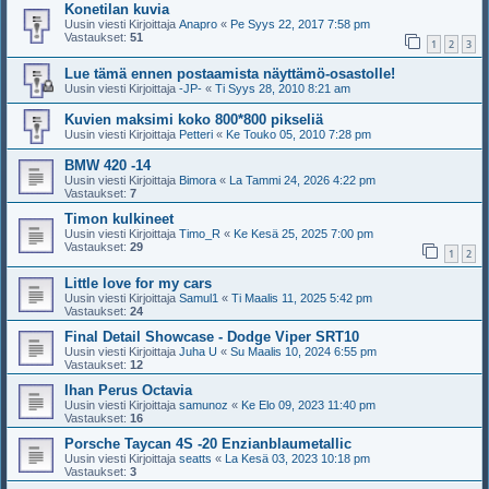
Konetilan kuvia
Uusin viesti Kirjoittaja
Anapro
«
Pe Syys 22, 2017 7:58 pm
Vastaukset:
51
1
2
3
Lue tämä ennen postaamista näyttämö-osastolle!
Uusin viesti Kirjoittaja
-JP-
«
Ti Syys 28, 2010 8:21 am
Kuvien maksimi koko 800*800 pikseliä
Uusin viesti Kirjoittaja
Petteri
«
Ke Touko 05, 2010 7:28 pm
BMW 420 -14
Uusin viesti Kirjoittaja
Bimora
«
La Tammi 24, 2026 4:22 pm
Vastaukset:
7
Timon kulkineet
Uusin viesti Kirjoittaja
Timo_R
«
Ke Kesä 25, 2025 7:00 pm
Vastaukset:
29
1
2
Little love for my cars
Uusin viesti Kirjoittaja
Samul1
«
Ti Maalis 11, 2025 5:42 pm
Vastaukset:
24
Final Detail Showcase - Dodge Viper SRT10
Uusin viesti Kirjoittaja
Juha U
«
Su Maalis 10, 2024 6:55 pm
Vastaukset:
12
Ihan Perus Octavia
Uusin viesti Kirjoittaja
samunoz
«
Ke Elo 09, 2023 11:40 pm
Vastaukset:
16
Porsche Taycan 4S -20 Enzianblaumetallic
Uusin viesti Kirjoittaja
seatts
«
La Kesä 03, 2023 10:18 pm
Vastaukset:
3