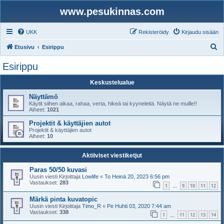
www.pesukinnas.com
UKK
Rekisteröidy
Kirjaudu sisään
E
Etusivu
Esirippu
t
Esirippu
s
Keskustelualue
i
Näyttämö
Käytit siihen aikaa, rahaa, verta, hikeä tai kyyneleitä. Näytä ne muille!!
Aiheet:
1021
Projektit & käyttäjien autot
Projektit & käyttäjien autot
Aiheet:
10
Aktiiviset viestiketjut
Paras 50/50 kuvasi
Uusin viesti Kirjoittaja
Lowlife
«
To Heinä 20, 2023 6:56 pm
Vastaukset:
283
1
9
10
11
12
…
Märkä pinta kuvatopic
Uusin viesti Kirjoittaja
Timo_R
«
Pe Huhti 03, 2020 7:44 am
Vastaukset:
338
1
11
12
13
14
…