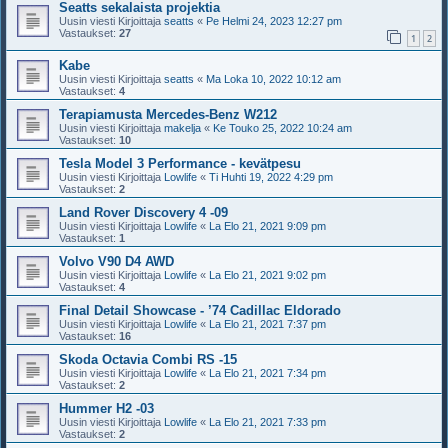
Seatts sekalaista projektia
Uusin viesti Kirjoittaja
seatts
«
Pe Helmi 24, 2023 12:27 pm
Vastaukset:
27
1
2
Kabe
Uusin viesti Kirjoittaja
seatts
«
Ma Loka 10, 2022 10:12 am
Vastaukset:
4
Terapiamusta Mercedes-Benz W212
Uusin viesti Kirjoittaja
makelja
«
Ke Touko 25, 2022 10:24 am
Vastaukset:
10
Tesla Model 3 Performance - kevätpesu
Uusin viesti Kirjoittaja
Lowlife
«
Ti Huhti 19, 2022 4:29 pm
Vastaukset:
2
Land Rover Discovery 4 -09
Uusin viesti Kirjoittaja
Lowlife
«
La Elo 21, 2021 9:09 pm
Vastaukset:
1
Volvo V90 D4 AWD
Uusin viesti Kirjoittaja
Lowlife
«
La Elo 21, 2021 9:02 pm
Vastaukset:
4
Final Detail Showcase - ’74 Cadillac Eldorado
Uusin viesti Kirjoittaja
Lowlife
«
La Elo 21, 2021 7:37 pm
Vastaukset:
16
Skoda Octavia Combi RS -15
Uusin viesti Kirjoittaja
Lowlife
«
La Elo 21, 2021 7:34 pm
Vastaukset:
2
Hummer H2 -03
Uusin viesti Kirjoittaja
Lowlife
«
La Elo 21, 2021 7:33 pm
Vastaukset:
2