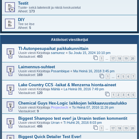
Testit
Tuote- sekä laitetestit ja niistä keskustelut
Aiheet:
173
DIY
Tee se itse
Aiheet:
5
Aktiiviset viestiketjut
TI-Autonpesupaikat paikkakunnittain
Uusin viesti Kirjoittaja
samunoz
«
Su Joulu 15, 2024 10:10 pm
Vastaukset:
493
1
17
18
19
20
…
Laimennus-suhteet
Uusin viesti Kirjoittaja
Posambique
«
Ma Heinä 16, 2018 3:45 pm
Vastaukset:
169
1
4
5
6
7
…
Lake Country CCS -laikat & Menzerna hionta-aineet
Uusin viesti Kirjoittaja
Mählä
«
La Heinä 09, 2016 7:49 pm
Vastaukset:
120
1
2
3
4
5
Chemical Guys Hex-Logic laikkojen leikkaavuustaulukko
Uusin viesti Kirjoittaja
Projectech
«
To Heinä 07, 2016 11:26 pm
Vastaukset:
9
Biggest Shampoo test ever! ja Urranin testien kommentit
Uusin viesti Kirjoittaja
Urran
«
Ti Huhti 26, 2016 8:03 pm
Vastaukset:
486
1
17
18
19
20
…
Biggest Quick Detailer Test Ever!