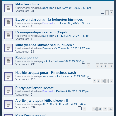
Mikrokuituliinat
Uusin viesti Kirjoittaja
samunoz
«
Ma Syys 08, 2025 6:55 pm
Vastaukset:
38
1
2
Etuovien alareunan Ja helmojen himmeys
Uusin viesti Kirjoittaja
Bastard
«
To Heinä 03, 2025 8:36 am
Vastaukset:
1
Rasvanpoistajien vertailu (Copilot)
Uusin viesti Kirjoittaja
samunoz
«
La Kesä 21, 2025 1:42 pm
Vastaukset:
1
Millä yleensä kuivaat pesun jälkeen?
Uusin viesti Kirjoittaja
Daatta
«
Ke Touko 14, 2025 11:27 am
Vastaukset:
13
Raudanpoisto
Uusin viesti Kirjoittaja
juukeli
«
Su Loka 20, 2024 3:51 pm
Vastaukset:
235
1
7
8
9
10
…
Huuhteluvapaa pesu - Rinseless wash
Uusin viesti Kirjoittaja
samunoz
«
Pe Heinä 12, 2024 9:00 pm
Vastaukset:
119
1
2
3
4
5
Pinttyneet lentoruosteet
Uusin viesti Kirjoittaja
Bastard
«
Ke Kesä 19, 2024 3:17 pm
Vastaukset:
2
Aloittelijalle apua kiillotukseen II
Uusin viesti Kirjoittaja
Alfa156
«
Su Kesä 09, 2024 8:44 am
Vastaukset:
894
1
33
34
35
36
…
King Cartur tahnat!