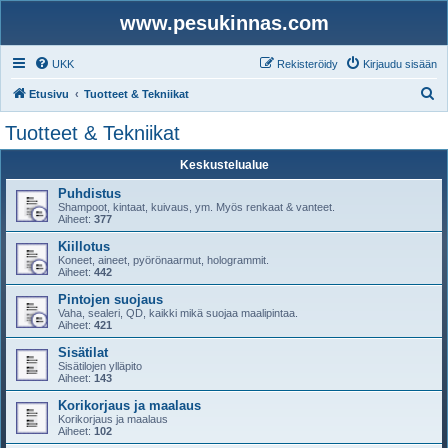
www.pesukinnas.com
UKK
Rekisteröidy
Kirjaudu sisään
E
Etusivu
Tuotteet & Tekniikat
t
Tuotteet & Tekniikat
s
Keskustelualue
i
Puhdistus
Shampoot, kintaat, kuivaus, ym. Myös renkaat & vanteet.
Aiheet:
377
Kiillotus
Koneet, aineet, pyörönaarmut, hologrammit.
Aiheet:
442
Pintojen suojaus
Vaha, sealeri, QD, kaikki mikä suojaa maalipintaa.
Aiheet:
421
Sisätilat
Sisätilojen ylläpito
Aiheet:
143
Korikorjaus ja maalaus
Korikorjaus ja maalaus
Aiheet:
102