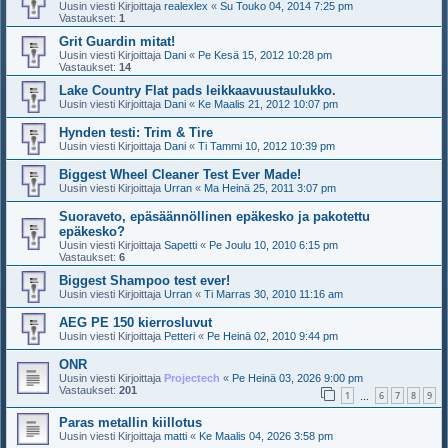
Uusin viesti Kirjoittaja
realexlex
«
Su Touko 04, 2014 7:25 pm
Vastaukset:
1
Grit Guardin mitat!
Uusin viesti Kirjoittaja
Dani
«
Pe Kesä 15, 2012 10:28 pm
Vastaukset:
14
Lake Country Flat pads leikkaavuustaulukko.
Uusin viesti Kirjoittaja
Dani
«
Ke Maalis 21, 2012 10:07 pm
Hynden testi: Trim & Tire
Uusin viesti Kirjoittaja
Dani
«
Ti Tammi 10, 2012 10:39 pm
Biggest Wheel Cleaner Test Ever Made!
Uusin viesti Kirjoittaja
Urran
«
Ma Heinä 25, 2011 3:07 pm
Suoraveto, epäsäännöllinen epäkesko ja pakotettu
epäkesko?
Uusin viesti Kirjoittaja
Sapetti
«
Pe Joulu 10, 2010 6:15 pm
Vastaukset:
6
Biggest Shampoo test ever!
Uusin viesti Kirjoittaja
Urran
«
Ti Marras 30, 2010 11:16 am
AEG PE 150 kierrosluvut
Uusin viesti Kirjoittaja
Petteri
«
Pe Heinä 02, 2010 9:44 pm
ONR
Uusin viesti Kirjoittaja
Projectech
«
Pe Heinä 03, 2026 9:00 pm
Vastaukset:
201
1
6
7
8
9
…
Paras metallin kiillotus
Uusin viesti Kirjoittaja
matti
«
Ke Maalis 04, 2026 3:58 pm