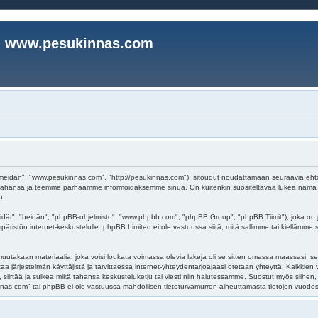
www.pesukinnas.com
eidän", "www.pesukinnas.com", "http://pesukinnas.com"), sitoudut noudattamaan seuraavia ehtoja. 
ahansa ja teemme parhaamme informoidaksemme sinua. On kuitenkin suositeltavaa lukea nämä eh
u.
dät", "heidän", "phpBB-ohjelmisto", "www.phpbb.com", "phpBB Group", "phpBB Tiimit"), joka on j
päristön internet-keskustelulle. phpBB Limited ei ole vastuussa siitä, mitä sallimme tai kiellämme
uutakaan materiaalia, joka voisi loukata voimassa olevia lakeja oli se sitten omassa maassasi, se
oistaa järjestelmän käyttäjistä ja tarvittaessa internet-yhteydentarjoajaasi otetaan yhteyttä. Kaikki
irtää ja sulkea mikä tahansa keskusteluketju tai viesti niin halutessamme. Suostut myös siihen, et
s.com" tai phpBB ei ole vastuussa mahdollisen tietoturvamurron aiheuttamasta tietojen vuodosta 