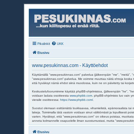
Pikalinkit
UKK
Etusivu
www.pesukinnas.com - Käyttöehdot
Käyttämällä "www.pesukinnas.com" palvelua (jälkeenpäin "me", "meitä", "m
"www.pesukinnas.com"-palvelua. Me voimme muuttaa näitä ehtoja koska t
että hyväksyt nämä ehdot siinä muodossa, kuin ne on päivitetty tai korjatt
Keskustelufoorumimme käyttää phpBB-ohjelmistoa, (jälkeenpäin "he", "hei
voidaan ladata osoitteesta
www.phpbb.com
. phpBB-ohjelmisto luo vain ym
vieraile osoitteessa:
https://www.phpbb.com/
.
Suostut olemaan esittämättä loukkaavaa, vihamielistä, epämoraalista tai m
lakeja. Toimimalla tätä vastoin voidaan sinut välittömästi ja lopullisesti p
varten. Hyväksyt, että "www.pesukinnas.com" on oikeus poistaa, muokata, si
anneta kolmannelle osapuolelle ilman suostumustasi, mutta "www.pesukinna
Etusivu