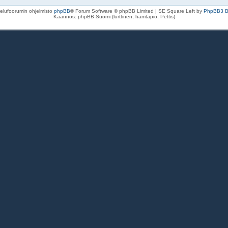
elufoorumin ohjelmisto
phpBB
® Forum Software © phpBB Limited | SE Square Left by
PhpBB3 
Käännös: phpBB Suomi (lurttinen, harritapio, Pettis)