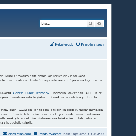
Etsi
Tarkennettu haku
Rekisteröidy
Kirjaudu sisään
Mikäli et hyväksy näitä ehtoja, älä rekisteröidy ja/tai käytä
dot säännöllisesti, koska "www.pesukinnas.com"-palvelun käyttö vaatii
ulkaistu "
General Public License v2
" -lisenssillä (jälkeenpäin "GPL") ja se
 sopivana sisältönä ja/tai käytöksenä. Saadaksesi lisätietoa phpBB:stä
 maa, johon "www.pesukinnas.com"-palvelin on sijoitettu tai kansainvälisiä
en viestien IP-osoite tallennetaan näiden ehtojen noudattamisen tarkkailua
tä kaikki yllä annettu tieto tallennetaan tietokantaan. Tätä tietoa ei
ulkopuolisille tahoille.
Viesti Ylläpidolle
Poista evästeet
Kaikki ajat ovat
UTC+03:00