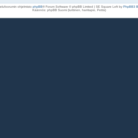
elufoorumin ohjelmisto
phpBB
® Forum Software © phpBB Limited | SE Square Left by
PhpBB3 
Käännös: phpBB Suomi (lurttinen, harritapio, Pettis)