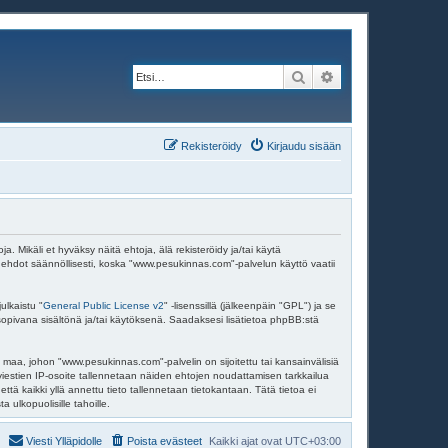
Etsi
Tarkennettu haku
Rekisteröidy
Kirjaudu sisään
Mikäli et hyväksy näitä ehtoja, älä rekisteröidy ja/tai käytä
dot säännöllisesti, koska "www.pesukinnas.com"-palvelun käyttö vaatii
ulkaistu "
General Public License v2
" -lisenssillä (jälkeenpäin "GPL") ja se
 sopivana sisältönä ja/tai käytöksenä. Saadaksesi lisätietoa phpBB:stä
 maa, johon "www.pesukinnas.com"-palvelin on sijoitettu tai kansainvälisiä
en viestien IP-osoite tallennetaan näiden ehtojen noudattamisen tarkkailua
tä kaikki yllä annettu tieto tallennetaan tietokantaan. Tätä tietoa ei
ulkopuolisille tahoille.
Viesti Ylläpidolle
Poista evästeet
Kaikki ajat ovat
UTC+03:00