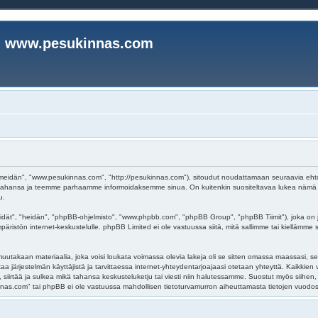
www.pesukinnas.com
eidän", "www.pesukinnas.com", "http://pesukinnas.com"), sitoudut noudattamaan seuraavia ehtoja. 
ahansa ja teemme parhaamme informoidaksemme sinua. On kuitenkin suositeltavaa lukea nämä eh
u.
dät", "heidän", "phpBB-ohjelmisto", "www.phpbb.com", "phpBB Group", "phpBB Tiimit"), joka on j
päristön internet-keskustelulle. phpBB Limited ei ole vastuussa siitä, mitä sallimme tai kiellämme
uutakaan materiaalia, joka voisi loukata voimassa olevia lakeja oli se sitten omassa maassasi, se
oistaa järjestelmän käyttäjistä ja tarvittaessa internet-yhteydentarjoajaasi otetaan yhteyttä. Kaikki
irtää ja sulkea mikä tahansa keskusteluketju tai viesti niin halutessamme. Suostut myös siihen, et
s.com" tai phpBB ei ole vastuussa mahdollisen tietoturvamurron aiheuttamasta tietojen vuodosta 