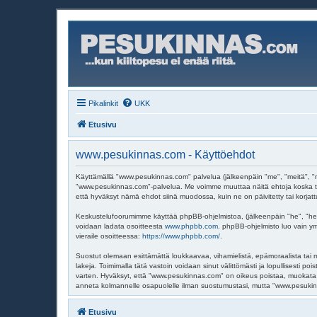
Pikalinkit
UKK
Etusivu
www.pesukinnas.com - Käyttöehdot
Käyttämällä "www.pesukinnas.com" palvelua (jälkeenpäin "me", "meitä", "m
"www.pesukinnas.com"-palvelua. Me voimme muuttaa näitä ehtoja koska t
että hyväksyt nämä ehdot siinä muodossa, kuin ne on päivitetty tai korjatt
Keskustelufoorumimme käyttää phpBB-ohjelmistoa, (jälkeenpäin "he", "hei
voidaan ladata osoitteesta
www.phpbb.com
. phpBB-ohjelmisto luo vain ym
vieraile osoitteessa:
https://www.phpbb.com/
.
Suostut olemaan esittämättä loukkaavaa, vihamielistä, epämoraalista tai m
lakeja. Toimimalla tätä vastoin voidaan sinut välittömästi ja lopullisesti p
varten. Hyväksyt, että "www.pesukinnas.com" on oikeus poistaa, muokata, si
anneta kolmannelle osapuolelle ilman suostumustasi, mutta "www.pesukinna
Etusivu