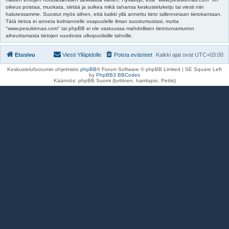
oikeus poistaa, muokata, siirtää ja sulkea mikä tahansa keskusteluketju tai viesti niin
halutessamme. Suostut myös siihen, että kaikki yllä annettu tieto tallennetaan tietokantaan.
Tätä tietoa ei anneta kolmannelle osapuolelle ilman suostumustasi, mutta
"www.pesukinnas.com" tai phpBB ei ole vastuussa mahdollisen tietoturvamurron
aiheuttamasta tietojen vuodosta ulkopuolisille tahoille.
Etusivu
Viesti Ylläpidolle
Poista evästeet
Kaikki ajat ovat
UTC+03:00
Keskustelufoorumin ohjelmisto
phpBB
® Forum Software © phpBB Limited | SE Square Left
by
PhpBB3 BBCodes
Käännös: phpBB Suomi (lurttinen, harritapio, Pettis)