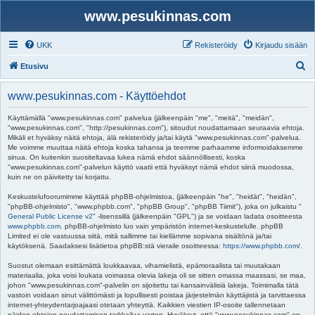
www.pesukinnas.com
UKK
Rekisteröidy
Kirjaudu sisään
E
Etusivu
t
www.pesukinnas.com - Käyttöehdot
s
i
Käyttämällä "www.pesukinnas.com" palvelua (jälkeenpäin "me", "meitä", "meidän",
"www.pesukinnas.com", "http://pesukinnas.com"), sitoudut noudattamaan seuraavia ehtoja.
Mikäli et hyväksy näitä ehtoja, älä rekisteröidy ja/tai käytä "www.pesukinnas.com"-palvelua.
Me voimme muuttaa näitä ehtoja koska tahansa ja teemme parhaamme informoidaksemme
sinua. On kuitenkin suositeltavaa lukea nämä ehdot säännöllisesti, koska
"www.pesukinnas.com"-palvelun käyttö vaatii että hyväksyt nämä ehdot siinä muodossa,
kuin ne on päivitetty tai korjattu.
Keskustelufoorumimme käyttää phpBB-ohjelmistoa, (jälkeenpäin "he", "heidät", "heidän",
"phpBB-ohjelmisto", "www.phpbb.com", "phpBB Group", "phpBB Tiimit"), joka on julkaistu "
General Public License v2
" -lisenssillä (jälkeenpäin "GPL") ja se voidaan ladata osoitteesta
www.phpbb.com
. phpBB-ohjelmisto luo vain ympäristön internet-keskustelulle. phpBB
Limited ei ole vastuussa siitä, mitä sallimme tai kiellämme sopivana sisältönä ja/tai
käytöksenä. Saadaksesi lisätietoa phpBB:stä vieraile osoitteessa:
https://www.phpbb.com/
.
Suostut olemaan esittämättä loukkaavaa, vihamielistä, epämoraalista tai muutakaan
materiaalia, joka voisi loukata voimassa olevia lakeja oli se sitten omassa maassasi, se maa,
johon "www.pesukinnas.com"-palvelin on sijoitettu tai kansainvälisiä lakeja. Toimimalla tätä
vastoin voidaan sinut välittömästi ja lopullisesti poistaa järjestelmän käyttäjistä ja tarvittaessa
internet-yhteydentarjoajaasi otetaan yhteyttä. Kaikkien viestien IP-osoite tallennetaan
näiden ehtojen noudattamisen tarkkailua varten. Hyväksyt, että "www.pesukinnas.com" on