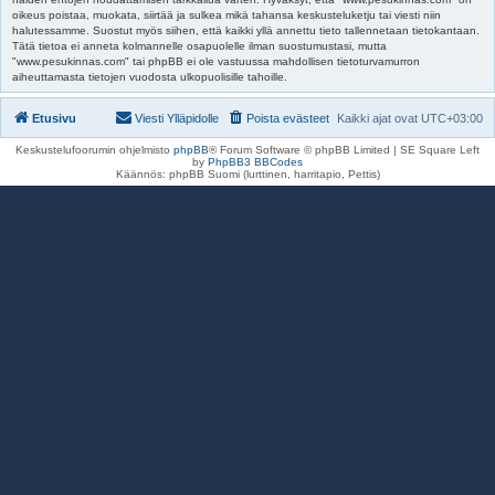
oikeus poistaa, muokata, siirtää ja sulkea mikä tahansa keskusteluketju tai viesti niin
halutessamme. Suostut myös siihen, että kaikki yllä annettu tieto tallennetaan tietokantaan.
Tätä tietoa ei anneta kolmannelle osapuolelle ilman suostumustasi, mutta
"www.pesukinnas.com" tai phpBB ei ole vastuussa mahdollisen tietoturvamurron
aiheuttamasta tietojen vuodosta ulkopuolisille tahoille.
Etusivu
Viesti Ylläpidolle
Poista evästeet
Kaikki ajat ovat
UTC+03:00
Keskustelufoorumin ohjelmisto
phpBB
® Forum Software © phpBB Limited | SE Square Left
by
PhpBB3 BBCodes
Käännös: phpBB Suomi (lurttinen, harritapio, Pettis)