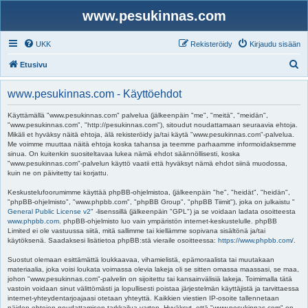
www.pesukinnas.com
UKK
Rekisteröidy
Kirjaudu sisään
E
Etusivu
t
www.pesukinnas.com - Käyttöehdot
s
i
Käyttämällä "www.pesukinnas.com" palvelua (jälkeenpäin "me", "meitä", "meidän",
"www.pesukinnas.com", "http://pesukinnas.com"), sitoudut noudattamaan seuraavia ehtoja.
Mikäli et hyväksy näitä ehtoja, älä rekisteröidy ja/tai käytä "www.pesukinnas.com"-palvelua.
Me voimme muuttaa näitä ehtoja koska tahansa ja teemme parhaamme informoidaksemme
sinua. On kuitenkin suositeltavaa lukea nämä ehdot säännöllisesti, koska
"www.pesukinnas.com"-palvelun käyttö vaatii että hyväksyt nämä ehdot siinä muodossa,
kuin ne on päivitetty tai korjattu.
Keskustelufoorumimme käyttää phpBB-ohjelmistoa, (jälkeenpäin "he", "heidät", "heidän",
"phpBB-ohjelmisto", "www.phpbb.com", "phpBB Group", "phpBB Tiimit"), joka on julkaistu "
General Public License v2
" -lisenssillä (jälkeenpäin "GPL") ja se voidaan ladata osoitteesta
www.phpbb.com
. phpBB-ohjelmisto luo vain ympäristön internet-keskustelulle. phpBB
Limited ei ole vastuussa siitä, mitä sallimme tai kiellämme sopivana sisältönä ja/tai
käytöksenä. Saadaksesi lisätietoa phpBB:stä vieraile osoitteessa:
https://www.phpbb.com/
.
Suostut olemaan esittämättä loukkaavaa, vihamielistä, epämoraalista tai muutakaan
materiaalia, joka voisi loukata voimassa olevia lakeja oli se sitten omassa maassasi, se maa,
johon "www.pesukinnas.com"-palvelin on sijoitettu tai kansainvälisiä lakeja. Toimimalla tätä
vastoin voidaan sinut välittömästi ja lopullisesti poistaa järjestelmän käyttäjistä ja tarvittaessa
internet-yhteydentarjoajaasi otetaan yhteyttä. Kaikkien viestien IP-osoite tallennetaan
näiden ehtojen noudattamisen tarkkailua varten. Hyväksyt, että "www.pesukinnas.com" on