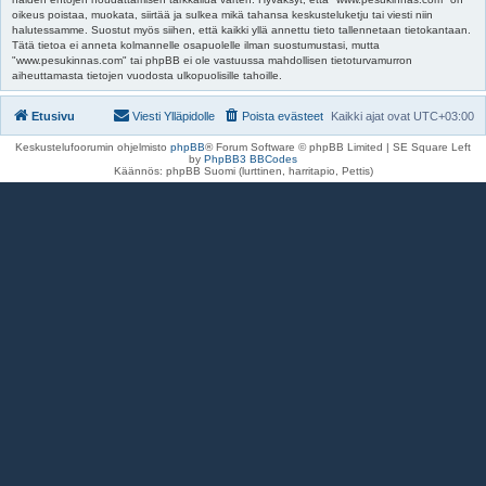
oikeus poistaa, muokata, siirtää ja sulkea mikä tahansa keskusteluketju tai viesti niin
halutessamme. Suostut myös siihen, että kaikki yllä annettu tieto tallennetaan tietokantaan.
Tätä tietoa ei anneta kolmannelle osapuolelle ilman suostumustasi, mutta
"www.pesukinnas.com" tai phpBB ei ole vastuussa mahdollisen tietoturvamurron
aiheuttamasta tietojen vuodosta ulkopuolisille tahoille.
Etusivu
Viesti Ylläpidolle
Poista evästeet
Kaikki ajat ovat
UTC+03:00
Keskustelufoorumin ohjelmisto
phpBB
® Forum Software © phpBB Limited | SE Square Left
by
PhpBB3 BBCodes
Käännös: phpBB Suomi (lurttinen, harritapio, Pettis)