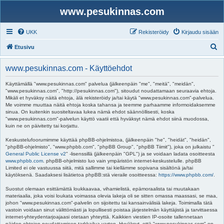
www.pesukinnas.com
UKK
Rekisteröidy
Kirjaudu sisään
E
Etusivu
t
www.pesukinnas.com - Käyttöehdot
s
i
Käyttämällä "www.pesukinnas.com" palvelua (jälkeenpäin "me", "meitä", "meidän",
"www.pesukinnas.com", "http://pesukinnas.com"), sitoudut noudattamaan seuraavia ehtoja.
Mikäli et hyväksy näitä ehtoja, älä rekisteröidy ja/tai käytä "www.pesukinnas.com"-palvelua.
Me voimme muuttaa näitä ehtoja koska tahansa ja teemme parhaamme informoidaksemme
sinua. On kuitenkin suositeltavaa lukea nämä ehdot säännöllisesti, koska
"www.pesukinnas.com"-palvelun käyttö vaatii että hyväksyt nämä ehdot siinä muodossa,
kuin ne on päivitetty tai korjattu.
Keskustelufoorumimme käyttää phpBB-ohjelmistoa, (jälkeenpäin "he", "heidät", "heidän",
"phpBB-ohjelmisto", "www.phpbb.com", "phpBB Group", "phpBB Tiimit"), joka on julkaistu "
General Public License v2
" -lisenssillä (jälkeenpäin "GPL") ja se voidaan ladata osoitteesta
www.phpbb.com
. phpBB-ohjelmisto luo vain ympäristön internet-keskustelulle. phpBB
Limited ei ole vastuussa siitä, mitä sallimme tai kiellämme sopivana sisältönä ja/tai
käytöksenä. Saadaksesi lisätietoa phpBB:stä vieraile osoitteessa:
https://www.phpbb.com/
.
Suostut olemaan esittämättä loukkaavaa, vihamielistä, epämoraalista tai muutakaan
materiaalia, joka voisi loukata voimassa olevia lakeja oli se sitten omassa maassasi, se maa,
johon "www.pesukinnas.com"-palvelin on sijoitettu tai kansainvälisiä lakeja. Toimimalla tätä
vastoin voidaan sinut välittömästi ja lopullisesti poistaa järjestelmän käyttäjistä ja tarvittaessa
internet-yhteydentarjoajaasi otetaan yhteyttä. Kaikkien viestien IP-osoite tallennetaan
näiden ehtojen noudattamisen tarkkailua varten. Hyväksyt, että "www.pesukinnas.com" on